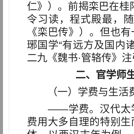
仁》）。前揭栾巴在桂
令习读，程式殿最，随
《栾巴传》）。但也有
琊国学“有远方及国内
二九《魏书·管辂传》
二、官学师
（一）学费与生活
——学费。汉代太学
费用大多自理的特别生