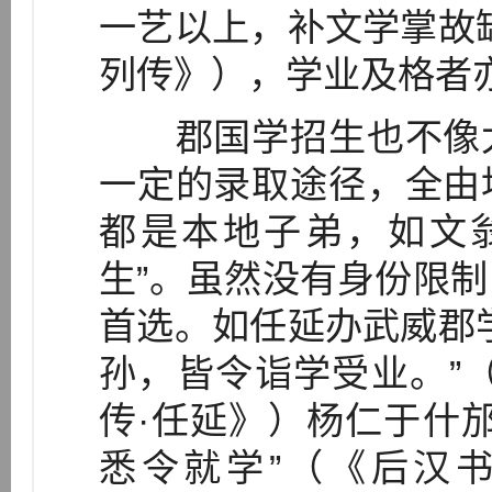
一艺以上，补文学掌故
列传》），学业及格者
郡国学招生也不像太
一定的录取途径，全由
都是本地子弟，如文
生”。虽然没有身份限
首选。如任延办武威郡
孙，皆令诣学受业。”
传·任延》）杨仁于什
悉令就学”（《后汉