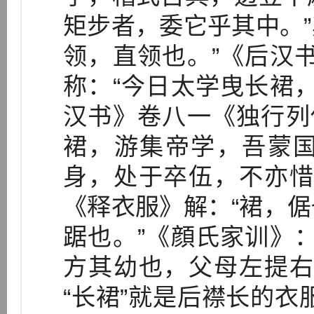
矩步者，委它乎其中。”
领，直领也。”《后汉
称：“今日太学曳长裙
汉书》卷八一《独行列
裙，游集帝学，吾蒙
身，处于卒伍，不亦惜
《释衣服》解：“裙，
踞也。”《顔氏家训》
方其幼也，父母左提右
“长裙”就是后襟长的衣