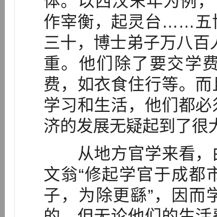
体。以西汉末年为例，
作宰衡，起灵台……五
三十，博士弟子万八百
重。他们除了要交学
费，如衣食住行等。而
学习和生活，他们都必
济的发展无疑起到了很
从地方官学来看，由
文翁“修起学官于成都
子，为除更繇”，因而
的。但无论他们的生活