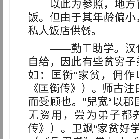
以此为参照，地方官
饭。但由于其年龄偏小
私人饭店供餐。
——勤工助学。汉代
自给，因此有些贫穷子
如：匡衡“家贫，佣作
《匡衡传》）。师古注
而受顾也。”兒宽“以
无资用，尝为弟子都
传》）。卫飒“家贫好