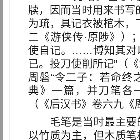
牍，因而当时用来书写
为疏，具记衣被棺木，
二《游侠传·原陟》）
使自记。……博知其对
已。投刀使削所记”（
周磐“令二子：若命终
典》一篇，并刀笔各
（《后汉书》卷六九《
毛笔是当时最主要的
以竹质为主，但木质笔