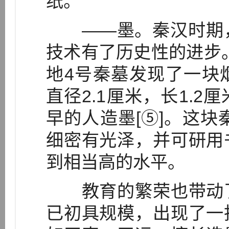
纸。”
——墨。秦汉时期，
技术有了历史性的进步。
地4号秦墓发现了一块
直径2.1厘米，长1.
早的人造墨[⑤]。这块
细密有光泽，并可研用
到相当高的水平。
教育的繁荣也带动了
已初具规模，出现了一