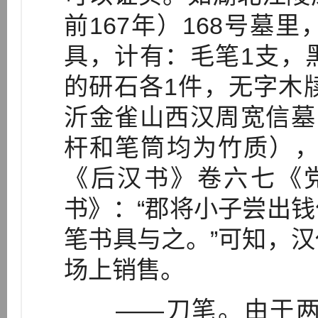
前167年）168号墓
具，计有：毛笔1支，
的研石各1件，无字木
沂金雀山西汉周宽信墓
杆和笔筒均为竹质），
《后汉书》卷六七《
书》：“郡将小子尝出
笔书具与之。”可知，
场上销售。
——刀笔。由于两