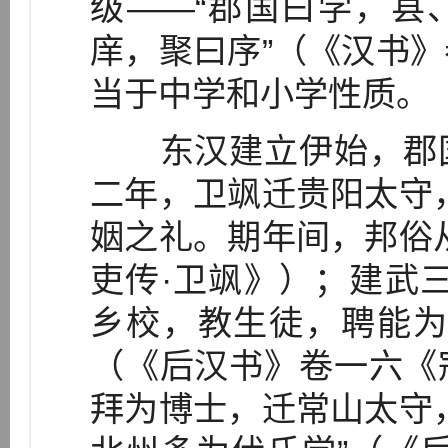
级——“郡国曰学，县
庠，聚曰序”（《汉书
当于中学和小学性质。
东汉建立伊始，郡国
二年，卫飒迁贵阳太守
姻之礼。期年间，邦俗
吏传·卫飒》）；建武
乡校，教生徒，聘能为
（《后汉书》卷一六《
拜为博士，迁常山太守