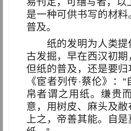
易刊定，可缮写者，以
是一种可供书写的材料
普及。
纸的发明为人类提供
古发掘，早在西汉初期
但纸的普及，还是要归
《宦者列传·蔡伦》：
帛者谓之用纸。缣贵
意，用树皮、麻头及敝
上之，帝善其能。自是