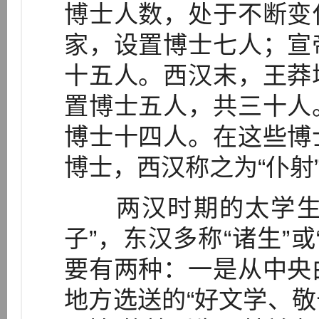
博士人数，处于不断变
家，设置博士七人；宣
十五人。西汉末，王莽
置博士五人，共三十人
博士十四人。在这些博
博士，西汉称之为“仆射
两汉时期的太学生，
子”，东汉多称“诸生”
要有两种：一是从中央
地方选送的“好文学、