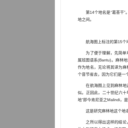
第14个地名是“葛荅干”
地之间。
航海图上标注的第15个地
为了便于理解，先简单地讲一
属班图语系(Bantu)。麻林
作为地名，无论将其译为麻林
个音节省去，因为它们是一
在航海图上见到麻林地这个
似。正因此，二十世纪六十
地”即今肯尼亚之Malind
这是研究麻林地这个地名所迈
之所以得出这样的结论，是