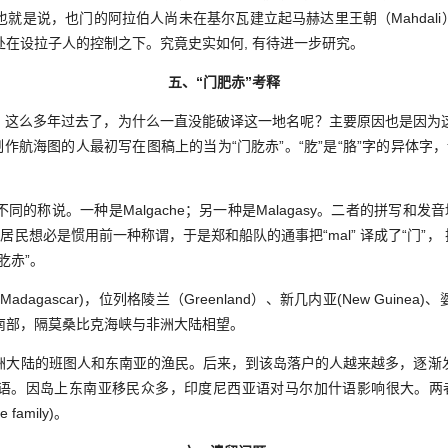
就是说，也门的阿拉伯人尚未在基尔瓦建立起马赫达里王朝（Mahdali）
在设拉子人的控制之下。究竟史实如何, 有待进一步研究。
五、“门肥赤”考释
，这么多年过去了，为什么一直没能破译这一地名呢？主要原因也是因为
作航海图的人最初写在图稿上的当为“门肐赤”。“肐”是“胳”字的异体字，
称说。一种是Malgache；另一种是Malagasy。二者的拼写和发音
民想必是惯用前一种称谓，于是郑和船队的通事把“mal” 译成了“门”， 把“ga”
肐赤”。
ascar)，位列格陵兰（Greenland）、新几内亚(New Guinea)、
南部，隔莫桑比克海峡与非洲大陆相望。
陆的班图人和东南亚的渔民。后来，到该岛落户的人越来越多，逐渐
语。因岛上东南亚移民众多，印度尼西亚语对马尔加什语影响很大。两
e family)。