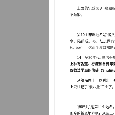
上面的记载说明, 郑和船
不频繁。
第10个非洲地名是“慢八撒
水、陆组成。岛、陆之间有堤
Harbor）。这两个港口都
14世纪30年代, 摩洛哥
上种有香蕉、柠檬和香橼等
仪教法学派的信徒（Shaf
从航海图上可以看出，郑和
上只注记了“慢八撒”三个
“起若儿”是第11个地名。
现今的甚么地方呢？从图上