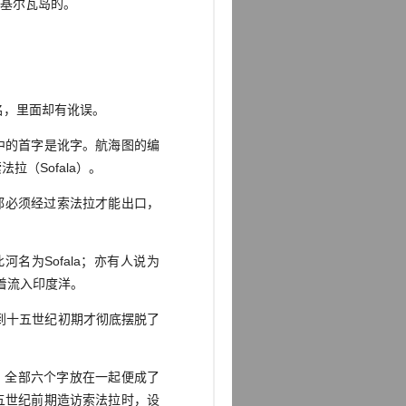
基尔瓦岛的。
名，里面却有讹误。
中的首字是讹字。航海图的编
（Sofala）。
都必须经过索法拉才能出口，
为Sofala；亦有人说为
接着流入印度洋。
到十五世纪初期才彻底摆脱了
）。全部六个字放在一起便成了
十五世纪前期造访索法拉时，设