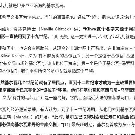
起若儿就是坦桑尼亚沿海的基尔瓦岛。
写为“Kilwa”。当时的通事把“Ki” 译成了“起”，把“lwa”译成“若儿
蒂克博士（Neville Chittick）讲
：“Kilwa这个名字来源
这一词形一直使用到了十九世纪。”
[8] 无疑, 这一史实进一步证明了起若儿就
历史，也许会有所助益。从现今的非洲地图上可看出，东非海岸有三
ilwa Kivinje，义为“有木麻黄树的基尔瓦”) ；另一个是位于基尔瓦–
oko，义为“有交易市场的基尔瓦”), 该市也位于海岸；第三个是位于基尔瓦–马
义为“岛上的基尔瓦”), 我们平时所说的基尔瓦就是指这个岛屿。
虽然基尔瓦几个世纪前就有了居民点，直到十二世纪末才成为一座较重要
里南部海岸已东非化的“设拉子”移民，他们在基尔瓦和基西马尼–马菲亚
Mafia，义为“有井的马菲亚” ）是一座岛屿，它的西面临近大陆的鲁菲季河口
的经济逐渐繁荣。有人认为，到了十三世纪晚期，从也门去到基尔瓦
朝（Mahdali）的开始。
“此时, 基尔瓦已取得对索法拉港口和黄金贸
都必须向基尔瓦素丹的金库交税。”
[11] 最兴旺时期，基尔瓦曾成为东非