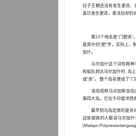
拉子王朝还没有发生更迭，也
虽已发生更迭，索法拉却仍处
第13个地名是“门肥赤”
是其中的“肥”字。实际上，制
加什。
马尔加什这个词有两种不同的
和船队到达马尔加什时, 岛上居
成“赤”， 整个岛名便成了“门
该岛现称马达加斯加岛(Madag
第四大岛。它位于印度洋西
最早到马岛定居的是非洲大
这些部族的人都说马尔加什
(Malayo-Polynesianlanguag