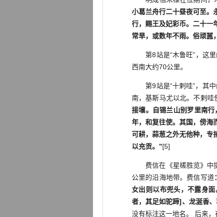
小葛兰舟行二十昼夜可至。
行，赐王及妃彩币。二十一
常旱，或数年不雨。俗顽嚚
第8站是“木鲁旺”，这里的“
西南大约70公里。
第9站是“十剌哇”，其中的“十
南，基斯马尤以北。不剌哇
接壤。自锡兰山别罗里南行
年，和复往使。其国，傍海
可耕，蒜葱之外无他种
，专
以充贡。”
[5]
费信在《星槎胜览》中提到过索
公里的沿海地带。费信写道
女出则以布兜头，不露身面
者，其足如驼蹄]、龙涎香、
没有标注这一地名。 后来，在朱巴河