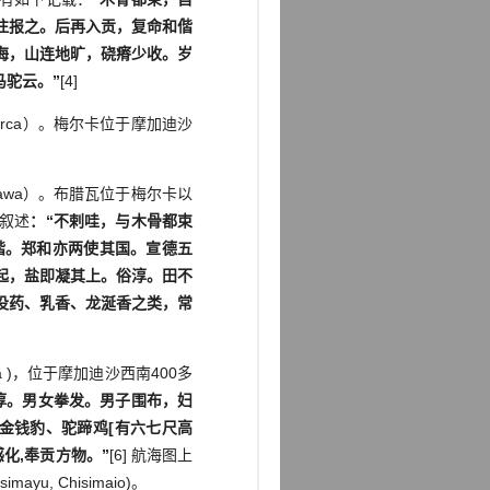
往报之。后再入贡，复命和偕
海，山连地旷，硗瘠少收。岁
驼云。”
[4]
erca）。梅尔卡位于摩加迪沙
arawa）。布腊瓦位于梅尔卡以
叙述
：“不剌哇，与木骨都束
偕。郑和亦两使其国。宣德五
起，盐即凝其上。俗淳。田不
没药、乳香、龙涎香之类，常
 )，位于摩加迪沙西南400多
淳。男女拳发。男子围布，妇
金钱豹、驼蹄鸡[有六七尺高
化,奉贡方物。”
[6] 航海图上
u, Chisimaio)。