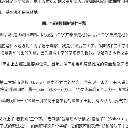
经济有所衰退，到十五世纪初期又重新复苏. 郑和船队应是此期间访问
，基尔瓦不是麻林地。
四、“者剌则即哈剌”考释
即哈剌”是比较困难的。因为这六个字并非都是地名。后三个字虽然是地
底是什么地方呢？为了易于理解，我先讲述后三个字。“即哈剌”三个字
想必是刻印时出的问题，因为这两个字的字形颇为相似。所哈剌即今译之索法拉
史上占据过重要的位置。当年，津巴布韦和莫桑比克的黄金和象牙,
大城市贝拉（Beira）以南不太远的地方，曾有过一条河。有人说此河名
，即将流到河口时，遇一小岛，河水一分为二，绕过该岛后又合二为一, 紧
的河口一带,它曾一度受制于基尔瓦的设拉子王朝。有人认为, 索法拉
了“者剌则”三个字。“者剌则”就是现今所谓之“设拉子”（Shirazi
设拉子式的索法拉”。 如何解释这几个字呢? 它们既可能表示: 郑和船队于