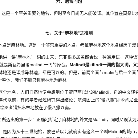
六、遗留问题
。这是一个至关重要的地名，但时至今日尚无人能破译。其位置在莫桑比
七、关于“麻林地”之推测
名是麻林地。这是一个非常重要的地名。考证麻林地这个地名经历了漫
讲“麻林地”一词的由来：东非很多居民都会说一种通用语，这种语言叫斯瓦希
地就是斯瓦希里语malindi一词的译音。
Malindi是kilindi一词的指大
地还是译成马林迪，都是可以的。但是，前两个音节malin与后一个音
个整体，我们不能只称麻林地为麻林。
地名，人们自然地便会想到位于蒙巴萨以北的Malindi，它的中文译
年代以前，有的学者经过研究得出结论：航海图上的“慢八撒”即今肯尼亚
i，是绘图者错把麻林地放在了慢八撒以南。
出的第一步：正确地断定了麻林地的外文是Malindi，同时又误认为
因为从十三世纪始，蒙巴萨以北就确实有这么一个叫Malindi的城市