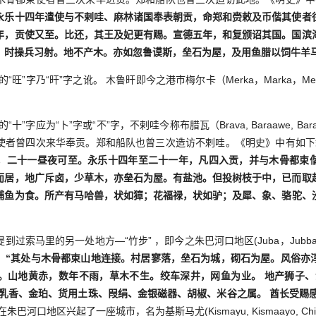
永乐十四年遣使与不剌哇、麻林诸国奉表朝贡，命郑和赍敕及币偕其使者
年，贡使又至。比还，其王及妃更有赐。宣德五年，和复颁诏其国。国滨
，时操兵习射。地不产木。亦如忽鲁谟斯，垒石为屋，及用鱼腊以饲牛羊马
旺”字乃“旰”字之讹。 木鲁旰即今之港市梅尔卡（Merka，Marka，M
”字应为“卜”字或“不”字，不剌哇今称布腊瓦（Brava, Baraawe, B
使者曾四次来华奉贡。郑和船队也曾三次造访不剌哇。《明史》中有如下
，二十一昼夜可至。永乐十四年至二十一年，凡四入贡，并与木骨都束
而居，地广斥卤，少草木，亦垒石为屋。有盐池。但投树枝于中，已而取
捕鱼为食。所产有马哈兽，状如獐；花福禄，状如驴；及犀、象、骆驼、
马里的另一处地方—“竹步” ，即今之朱巴河口地区(Juba，Jubba
：“其处与木骨都束山地连接。村居寥落，垒石为城，砌石为屋。风俗亦
。山地黄赤，数年不雨，草木不生。绞车深井，网鱼为业。 地产狮子、
乳香、金珀、货用土珠、叚绢、金银磁器、胡椒、米谷之属。 酋长受赐感
口地区兴起了一座城市，名为基斯马尤(Kismayu, Kismaayo, Chisimay