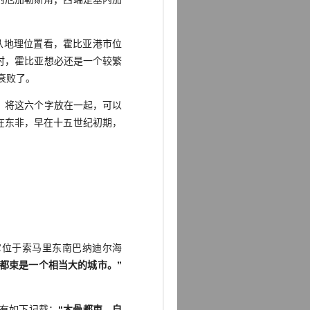
音.从地理位置看，霍比亚港市位
时，霍比亚想必还是一个较繁
趋衰败了。
，在东非，早在十五世纪初期，
o）。它位于索马里东南巴纳迪尔海
骨都束是一个相当大的城市。”
有如下记载：
“木骨都束，自