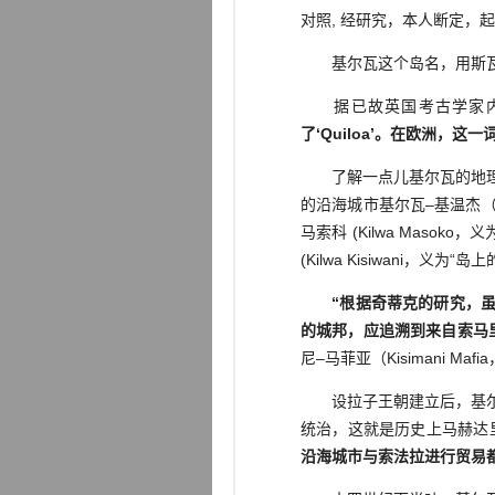
对照, 经研究，本人断定，
基尔瓦这个岛名，用斯瓦希里文书
据已故英国考古学家内维尔·奇
了‘Quiloa’。在欧洲，
了解一点儿基尔瓦的地理和
的沿海城市基尔瓦–基温杰（K
马索科 (Kilwa Mas
(Kilwa Kisiwani，
“根据奇蒂克的研究，
的城邦，应追溯到来自索马
尼–马菲亚（Kisimani 
设拉子王朝建立后，基尔瓦
统治，这就是历史上马赫达里王
沿海城市与索法拉进行贸易