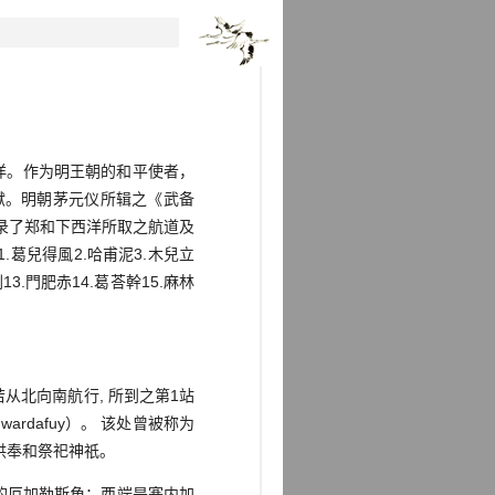
》
洋。作为明王朝的和平使者，
献。明朝茅元仪所辑之《武备
录了郑和下西洋所取之航道及
葛兒得風2.哈甫泥3.木兒立
13.門肥赤14.葛荅幹15.麻林
北向南航行, 所到之第1站
Gwardafuy）。 该处曾被称为
供奉和祭祀神祇。
非的厄加勒斯角；西端是塞内加