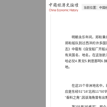
当前位置：
中国
明朝永乐年间，郑和秉承明
郑和船队到过西洋的许多国
志》中载有《自宝船厂开船
有关国名、地名。在这张航海
哈必兒4.黑兒5.剌思那呵6.抹
地。
在这15个非洲地名中，前
应是东经51°16′北纬11°50
“香料之角”,因该海角曾有
第2站是“哈甫泥”，即今之