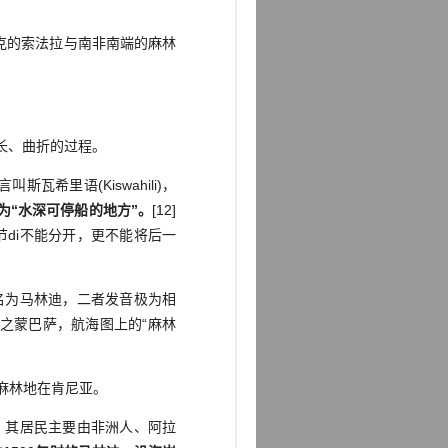
克的索法拉与南非南端的麻林
长、曲折的过程。
里语(Kiswahili)，
词，义为“水深可停船的地方”。
[12]
节di不能分开，更不能将后一
名为马林迪，二者发音极为相
之蒙巴萨，航海图上的“麻林
麻林地在肯尼亚。
，其居民主要由非洲人、阿拉