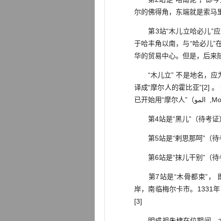
尔的佛得角，东端就是索马
第3站“木儿立哈必儿”应是今
于哈丰角以南，与“哈必儿
华的贸易中心。但是，后来随着巴
“木儿立” 不是地名，应为阿拉伯语中“摩尔人的；摩尔式的
译成“摩尔人的霍比亚”[2
已开始
第4站是“黑儿”（待考证
第5站是“剌思那呵”（待
第6站是“抹儿干别”（待
第7站是“木骨都束”， 即今之
岸，南临梅尔卡市。1331年 
[3]
明成祖朱棣在位期间，木