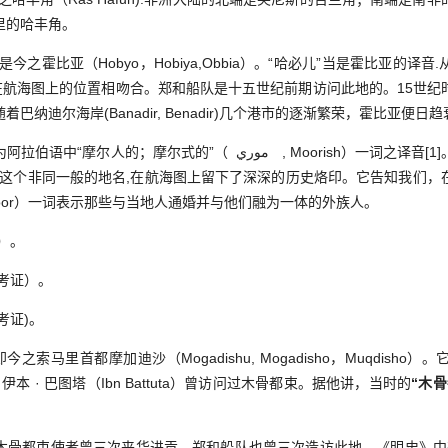
里的哈丰角。
之霍比亚（Hobyo，Hobiya,Obbia）。“哈必儿”当是霍比亚的译
”在航海图上的位置相吻合。郑和船队是十五世纪前期访问此地的。15世纪
纳迪尔海岸(Banadir, Benadir)几个港市的逐渐繁荣，霍比亚便日
”（ موري , Moorish）一词之译音[1]。将这六个字放在一起，可以
] 。 这个非同一般的地名,在航海图上留下了深深的历史烙印。它告知我们
用“摩尔人”（المو ,Moor）一词表示那些与当地人通婚并与他们融为一体的外族人。
）。
考证）。
考证)。
索马里首都摩加迪沙（Mogadishu, Mogadisho，Muqdish
伊本 · 巴图塔（Ibn Battuta）曾访问过木骨都束。据他讲，当时的
“木
骨都束使者曾三次来华进贡。郑和船队也曾三次造访此地。《明史》中