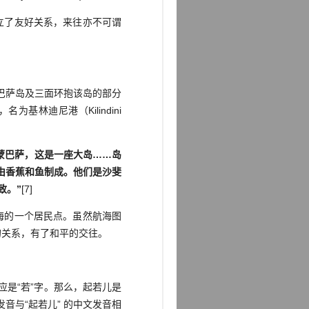
立了友好关系，来往亦不可谓
蒙巴萨岛及三面环抱该岛的部分
林迪尼港（Kilindini
蒙巴萨，这是一座大岛……岛
由香蕉和鱼制成。他们是沙斐
致。”
[7]
海的一个居民点。虽然航海图
的关系，有了和平的交往。
应是“若”字。那么，起若儿是
与“起若儿” 的中文发音相