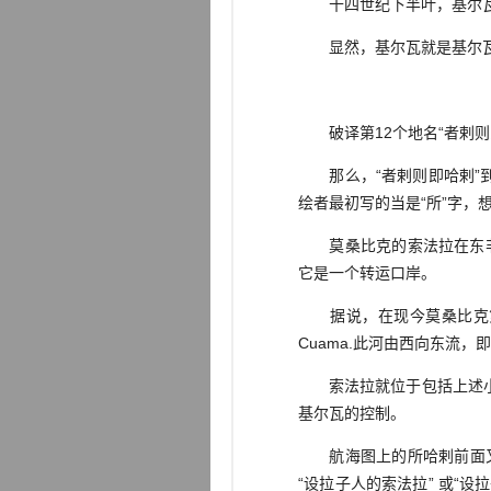
十四世纪下半叶，基尔瓦的
显然，基尔瓦就是基尔瓦
破译第12个地名“者剌则
那么，“者剌则即哈剌”到
绘者最初写的当是“所”字，
莫桑比克的索法拉在东非历
它是一个转运口岸。
据说，在现今莫桑比克第二
Cuama.此河由西向东流
索法拉就位于包括上述小岛
基尔瓦的控制。
航海图上的所哈剌前面又冠上
“设拉子人的索法拉” 或“