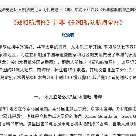
经济史论坛
»
明清史论
»
明代史论
» 《郑和航海图》并非《郑和船队航海全图
《郑和航海图》并非《郑和船队航海全图》
张治强
成祖中外通好、共享太平的旨意，从永乐三年开始, 率领船队七下西
家和地区，为建立和加强中国与这些国家和地区的友谊做出了卓越的贡
从龙江关出水直抵外国诸番图》，即后人所称之《郑和航海图》，该图记
图的非洲大陆东、南海岸，标注着15个地名。其原文自北至南分别为: 1.
兒幹别7.木骨都束8.木鲁旺9.十剌哇10.慢八撒11.起若兒12.者剌则即哈剌
一、“木儿立哈必儿”及“木鲁旺”考释
9个地名在今索马里境内。索马里北濒亚丁湾；东邻印度洋。郑和船队若从
′的“葛儿得风”，也就是今称为瓜达富伊的海角（Cape Guardafui，Gees 
出售香料的市场。这里出售的乳香是用乳香树树脂制成的香料，当地人用以
哈丰角（Ras Hafun).非洲大陆的北端是突尼斯的吉兰角；南端是南