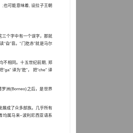
;也可能意味着, 设拉子王朝
这三个字中有一个误字，那就
读“旮”音。“门肐赤”就是马尔
均不相同。十五世纪前期, 郑
 译为“肐”， 把“che” 译
婆罗洲(Borneo)之后，是世界
发展成了众多部族。几乎所有
者均属马来–波利尼西亚语系