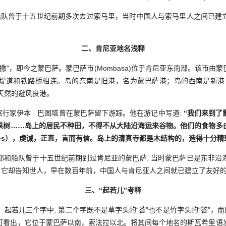
队曾于十五世纪前期多次去过索马里，当时中国人与索马里人之间已建
二、肯尼亚地名浅释
”，即今之蒙巴萨。蒙巴萨市(Mombasa)位于肯尼亚东南部。该市由
道和铁路桥相连。岛的东南是旧港，名为蒙巴萨港；岛的西南是新港，名为基
是天然的避风良港。
旅行家伊本 · 巴图塔曾在蒙巴萨留下游踪。他在游记中写道:
“我们来到了
果树……岛上的居民不种田，不得不从大陆沿海运来谷物。他们的食物多
iites），虔诚，正直，言而有信。岛上的清真寺都是木结构的，造得十分精
船队曾于十五世纪前期到过肯尼亚的蒙巴萨, 当时蒙巴萨已是东非沿
字，它却告知世人，早在数百年前，中国人与肯尼亚人之间就已建立了友好
三、“起若儿”考释
 起若儿三个字中, 第二个字既不是草字头的“荅”也不是竹字头的“答”，而
可看出，它位于蒙巴萨以南，索法拉以北。将其间每个地名的斯瓦希里语发音