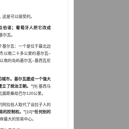
”, 这是可以接受的。
于阿拉伯语；葡萄牙人把它改成
是基尔瓦。
个基尔瓦：一个是位于最北边
基温杰以南二十多公里的基尔瓦–
索科以南的岛屿基尔瓦–基西瓦尼
的城市。基尔瓦建成一个强大
建立了统治王朝。”
[9] 基西马
，北面距桑给巴尔120公里。
的阿拉伯人取代了设拉子人的
易的控制权。”
[10]
“任何别的
海岸最大的贸易中心。