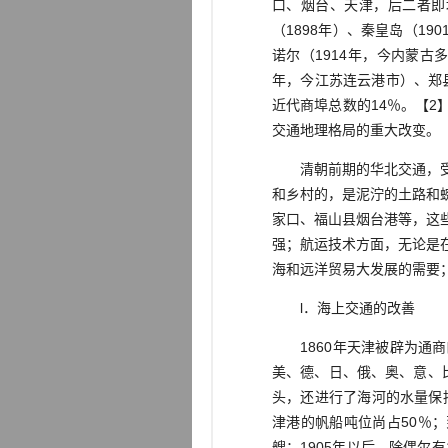
口、烟台、天津，后二者即
（1898年）、秦皇岛（19
诺尔（1914年，今内蒙古多
年，今江苏连云港市）、郑县
近代商埠总数的14％。【
交通地理格局的重大改变。
清朝前期的华北交通，受以
和乡村的，是泥泞的土路和
家口、福山县烟台港等，这
强；航运技术方面，无论是
海和远洋贸易大发展的需要
l．海上交通的改善
1860年天津被辟为通商
美、德、日、俄、奥、意、
头，还进行了海河的水量保
津港的帆船吨位尚占50％；到
艘；1905年以后，除偶