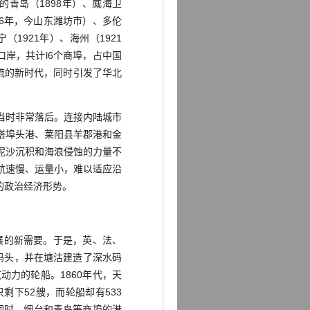
青岛（1898年）、威海卫
906年，今山东潍坊市）、多伦
（1921年）、海州（1921
口岸，共计l6个商埠，占中国
流的新时代，同时引发了华北
当时非常落后。连接内陆城市
塔埠头港、莱阳县羊郡港和金
泥沙沉积和海浪侵蚀的力量不
航速慢、运量小，难以适应沿
的政治经济形势。
展的新需要。于是，英、法、
码头，并在塘沽建造了深水码
力的轮船。1860年代，天
只剩下52艘，而轮船却有533
同时，烟台和青岛等商埠的港