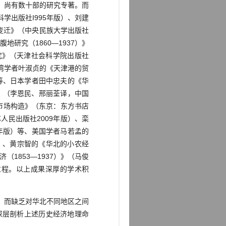
，尚有数十部的研究专著。而
出版社I995年版）、刘建
变迁》（中央民族大学出版社
地研究（1860—1937）》
究》（天津社会科学院出版社
、台湾学者叶淑贞的《天津港的贸
]等、日本学者田中忠夫的《华
》（李恩民、邢丽荃译，中国
市场构造》（东京：东方书店
人民出版社2009年版）、栾
9年版）等、美国学者马若孟的
版）、黄宗智的《华北的小农经
1853—1937）》（马俊
过程。以上成果深厚的学术积
，而缺乏对华北不同地区之间
深层剖析上述历史经济地理命