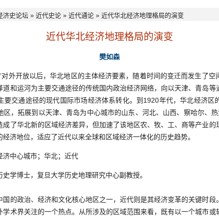
经济史论坛
»
近代史论
»
近代通论
» 近代华北经济地理格局的演变
近代华北经济地理格局的演变
樊如森
对外开放以后，华北地区的主体经济要素，随着时间的变迁而发生了空
驿道和运河为主要交通途径的传统国内政治经济网络，向以天津、青岛等
主要交通途径的现代国际市场经济体系转化。到1920年代，华北经济区
地区，拓展到以天津、青岛为中心城市的山东、河北、山西、察哈尔、热
造成了华北新的区域经济差异，但加速了该地区农、牧、工、商等产业的
的经济地位，适应了近代以来全球和区域经济一体化的历史趋势。
济中心城市；华北；近代
史学博士，复旦大学历史地理研究中心副教授。
的政治、经济和文化核心地区之一，近代则是其经济变革的关键时段
外学术界关注的一个热点。从所涉及的区域范围来看，既有以一个城市或