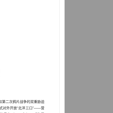
和第二次鸦片战争的双重胁迫
式对外开放“北洋三口”——营