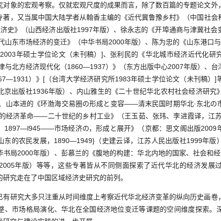
究对象的宏观考察。仅就宏观尺度的成果而言，除了数百篇的专题论文外
专著，又当属中国大陆学者从翰香主编的《近代冀鲁豫乡村》（中国社会科学
经济史》（山西经济出版社1997年版）、徐永志的《开埠通商与津冀社会
代山东市场经济的变迁》（中华书局2000年版）、陈为忠的《山东港口与腹
心2003年硕士学位论文（未刊稿）]、张利民的《华北城市经济近代化研
津与北方经济现代化（1860—1937）》（东方出版中心2007年版）
67—1931）》[（台湾大学经济研究所1983年硕士学位论文（未刊稿）
北京出版社1936年版）、内山雅生的《二十世纪华北农村社会经济研究
版）、山本进的《环渤海交易圈の形成と变容——清末民国时期华北·东北の
国的经济革命——二十世纪的乡村工业》（王玉茹、张玮、李进霞译，江苏
1897—l945——市场经济の，形成と展开》（京都：思文阁出版200
东的农民发展，1890—1949}（史建云译，江苏人民出版社1999年
书局2000年版）、彭慕兰的《腹地的构建：华北内地的国家、社会和经济（
2005年版）等等，这些专著皆从不同侧面探索了近代华北的经济发展
的研究走在了中国区域经济史研究的前列。
研究大多只注重从时间维度上考察近代华北经济变革的纵向历史画卷
整、市场格局演化、华北在全国经济地位变迁等课题的空间维度探索。