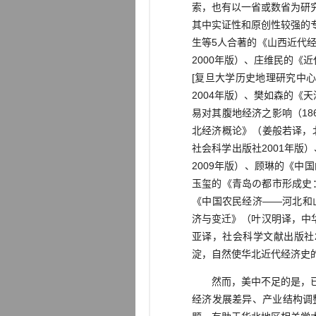
索，也有以一省或数省为研
其中实证性和原创性较强的
生等5人合著的《山西近代
2000年版）、庄维民的《近
[复旦大学历史地理研究中
2004年版）、樊如森的《天
易对其腹地经济之影响（18
北经济概论》（姜般若译，
社会科学出版社2001年
2009年版）、顾琳的《中
玉玺的《青岛の都市形成史：
《中国农民经济——河北和山
济与变迁》（叶汉明译，中华
亚译，社会科学文献出版社
淀，自然使华北近代经济史
然而，美中不足的是，已有
经济发展差异、产业结构调