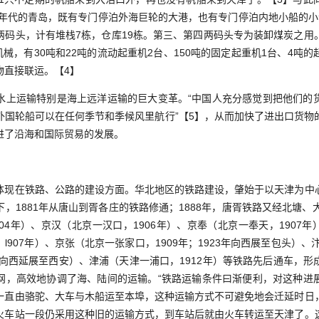
30年代的青岛，既有专门停泊外海巨轮的大港，也有专门停泊内地小船的小
两码头，计有堆栈7栋，仓库19栋。第三、第四两码头专为装卸煤炭之用
机械，有30吨和22吨的流动起重机2台、150吨的固定起重机1台、4吨
物直接联运。【4】
运输特别是海上远洋运输的巨大变革。“中国人充分感觉到把他们的
外国轮船可以在任何季节和季候风里航行”【5】，从而加快了进出口货物
进了沿海和国际贸易的发展。
在铁路、公路的建设方面。华北地区的铁路建设，肇始于以天津为中
，1881年从唐山到胥各庄的铁路修通；1888年，唐胥铁路又经北塘、
04年）、京汉（北京一汉口，1906年）、京奉（北京一奉天，1907年）
907年）、京张（北京一张家口，1909年；1923年向西展至包头）、
，向西延展至西安）、津浦（天津一浦口，1912年）等铁路先后通车，
网，高效地协调了海、陆间的运输。“铁路运输条件曰渐便利，对这种进
一直由骆驼、大车与木船运至本埠，这种运输方式不可避免地会迁延时日
火车站一段仍采用这种旧的运输方式，到车站后就由火车转运至天津了。