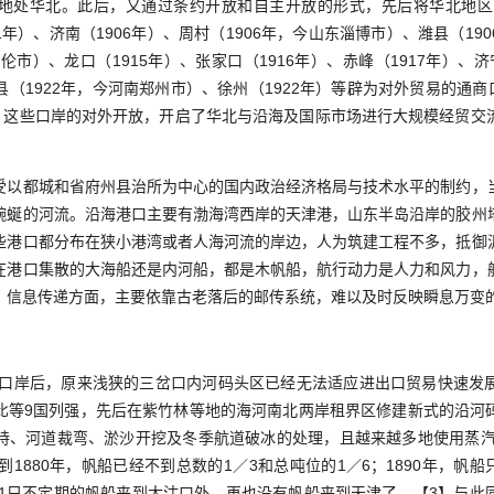
地处华北。此后，又通过条约开放和自主开放的形式，先后将华北地区的
01年）、济南（1906年）、周村（1906年，今山东淄博市）、潍县（1
伦市）、龙口（1915年）、张家口（1916年）、赤峰（1917年）、济宁
（1922年，今河南郑州市）、徐州（1922年）等辟为对外贸易的通商
2】这些口岸的对外开放，开启了华北与沿海及国际市场进行大规模经贸交
都城和省府州县治所为中心的国内政治经济格局与技术水平的制约，
蜿蜒的河流。沿海港口主要有渤海湾西岸的天津港，山东半岛沿岸的胶州
些港口都分布在狭小港湾或者人海河流的岸边，人为筑建工程不多，抵御
在港口集散的大海船还是内河船，都是木帆船，航行动力是人力和风力，
；信息传递方面，主要依靠古老落后的邮传系统，难以及时反映瞬息万变
口岸后，原来浅狭的三岔口内河码头区已经无法适应进出口贸易快速发
比等9国列强，先后在紫竹林等地的海河南北两岸租界区修建新式的沿河
持、河道裁弯、淤沙开挖及冬季航道破冰的处理，且越来越多地使用蒸汽动
1880年，帆船已经不到总数的1／3和总吨位的1／6；1890年，帆船
尔有1只不定期的帆船来到大沽口外，再也没有帆船来到天津了。【3】与此