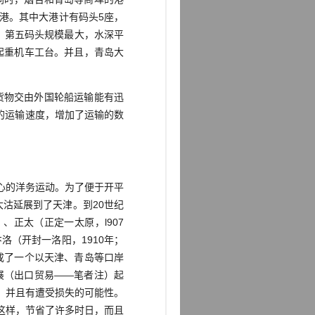
港。其中大港计有码头5座，
。第五码头规模最大，水深平
的起重机车工台。并且，青岛大
货物交由外国轮船运输能有迅
的运输速度，增加了运输的数
心的洋务运动。为了便于开平
大沽延展到了天津。到20世纪
、正太（正定一太原，l907
汴洛（开封一洛阳，1910年；
形成了一个以天津、青岛等口岸
展（出口贸易——笔者注）起
，并且有遭受损失的可能性。
这样，节省了许多时日，而且