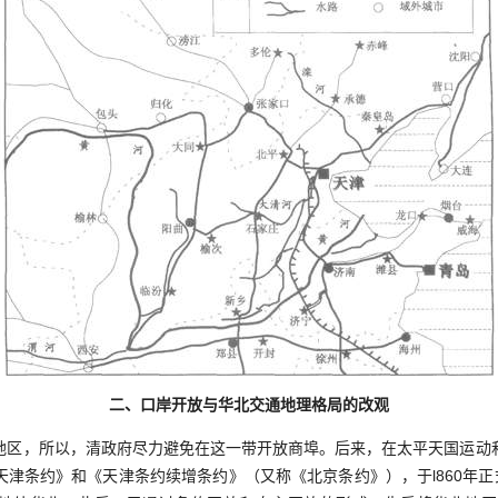
二、口岸开放与华北交通地理格局的改观
，所以，清政府尽力避免在这一带开放商埠。后来，在太平天国运动
津条约》和《天津条约续增条约》（又称《北京条约》），于l860年正