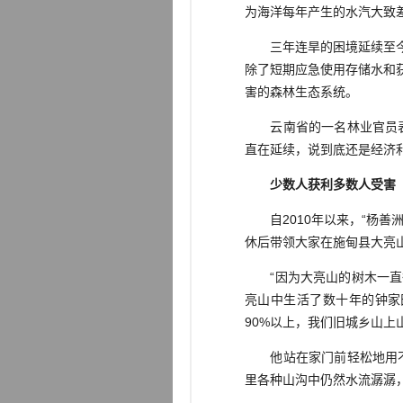
为海洋每年产生的水汽大致
三年连旱的困境延续至今，
除了短期应急使用存储水和
害的森林生态系统。
云南省的一名林业官员表示
直在延续，说到底还是经济利
少数人获利多数人受害
自2010年以来，“杨善
休后带领大家在施甸县大亮
“因为大亮山的树木一直很
亮山中生活了数十年的钟家
90%以上，我们旧城乡山上
他站在家门前轻松地用不间
里各种山沟中仍然水流潺潺