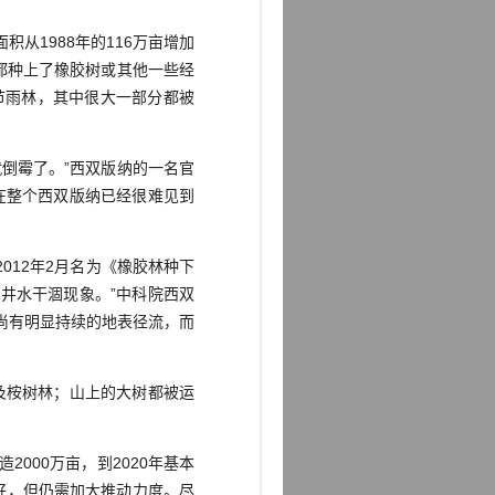
从1988年的116万亩增加
都种上了橡胶树或其他一些经
季节雨林，其中很大一部分都被
倒霉了。”西双版纳的一名官
在整个西双版纳已经很难见到
12年2月名为《橡胶林种下
井水干涸现象。”中科院西双
尚有明显持续的地表径流，而
及桉树林；山上的大树都被运
2000万亩，到2020年基本
好，但仍需加大推动力度。尽