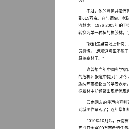
不过，他的意见并没有得到完
到615万亩。在与缅甸、
济林木。1976-2003
转换为单一种植的橡胶林，“
“我们这里官场上都说：正
员感慨，“想知道哪里不属
原始森林了。”
谁曾想当年中国科学家历尽
的危机》报道中提到：如今
版纳热带植物园的学者表示
橡胶林中却频繁出现断流现
云南网友的呼声内容则更广
到城里作景观了；逐年增加
2010年10月起，云南省计
完成其余4000万亩改造