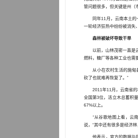
管问题很多，但关键是州（
同年11月，云南本土的一些
一轮经济狂热中纷纷被消失
森林被破坏导致干旱
以前，山林茂密一直是云南
燃料，糖厂等各种工业也需
从小在农村生活的施甸县宣
砍了也就难再恢复了。”
2011年11月，云南省的林
全国第3位，活立木总蓄积量
67%以上。
“从谷歌地图上看，云南全
说，“其中还有很多是经济
他表示，官方的数据与民间