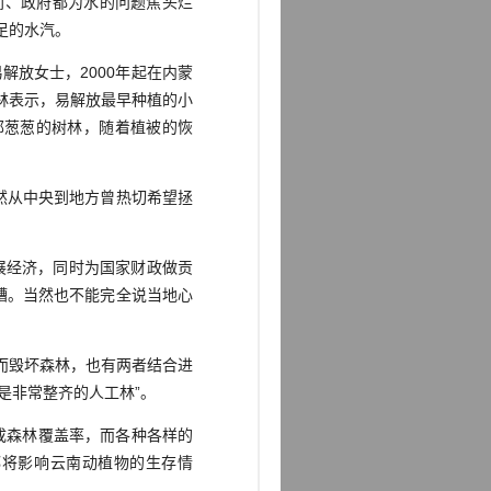
、政府都为水的问题焦头烂
足的水汽。
放女士，2000年起在内蒙
林表示，易解放最早种植的小
郁葱葱的树林，随着植被的恢
然从中央到地方曾热切希望拯
展经济，同时为国家财政做贡
糟。当然也不能完全说当地心
而毁坏森林，也有两者结合进
是非常整齐的人工林”。
成森林覆盖率，而各种各样的
都将影响云南动植物的生存情