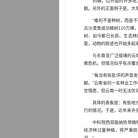
的确，山外面的许多地方
额。另外的正面例子是，大
“难的不是种树，而是不愿
古沙漠里成功植树110万
树、如今都已长高、生态林
复，动物的踪迹也开始多起
与东南亚广泛接壤的云南一
救危机，但情况似乎有点覆
“每当有些批评的声音发出
献。”云南省的一名林业工
甘情愿，但云南一时无法优
具体的表象是：有些地方为
行的情况。于是，近年来许
中科院西双版纳热带植物园
经济林过量种植，将严重损
况。”