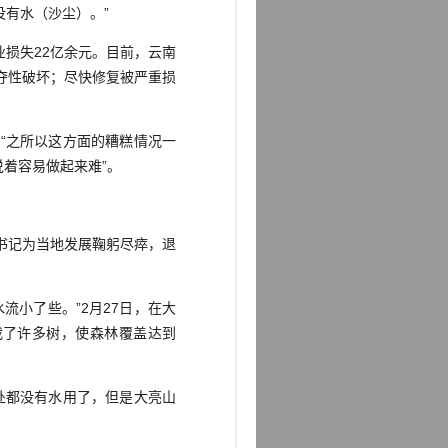
有水（沙尘）。”
损失22亿余元。目前，云南
夺性破坏；尽快修复被严重损
“之所以这方面的糟糕情况一
说着容易做起来难”。
书记为当地发展鞠躬尽瘁，退
。
小了些。”2月27日，在大
栽了许多树，使森林覆盖达到
处都没有水用了，但是大亮山