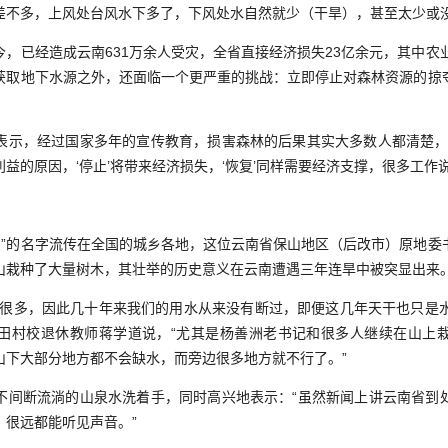
差不多，上风处台风水下多了，下风处水自然就少（干旱），甚至太少或没
已经造成云南631万余人受灾，全省直接经济损失23亿余元，其中农业
获取地下水源之外，还面临一个更严重的挑战：立即停止对森林资源的掠
，经过国家多年的宣传教育，损害森林的后果其实大多数人都清楚，
益的原因，‘停止’将带来经济损失，‘恢复’同样需要经济支撑，很多工作
洲”的名字流传在全国的城乡各地，这位云南省保山地区（后改市）原地委
山栽种了大量树木，其壮举的历史意义在云南遭遇三年连旱中被突显出来
多，因此几十年来我们的用水从来没有断过，即便这几年天干也只是水流
田村校退休教师蒋学道说，“尤其是杨善洲老书记和很多人继续在山上
山下大部分地方都不会缺水，而旁边很多地方就不行了。”
断流淌的山泉水洗着手，同时高兴地表示：“虽然新闻上讲云南省到
，很远都能听见声音。”