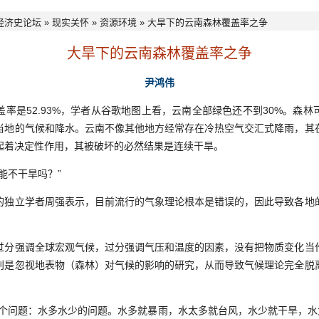
经济史论坛
»
现实关怀
»
资源环境
» 大旱下的云南森林覆盖率之争
大旱下的云南森林覆盖率之争
尹鸿伟
盖率是52.93%，学者从谷歌地图上看，云南全部绿色还不到30%。森
当地的气候和降水。云南不像其他地方经常存在冷热空气交汇式降雨，其
起着决定性作用，其被破坏的必然结果是连续干旱。
不干旱吗？”
立学者周强表示，目前流行的气象理论根本是错误的，因此导致各地
强调全球宏观气候，过分强调气压和温度的因素，没有把物质变化当
别是忽视地表物（森林）对气候的影响的研究，从而导致气候理论完全脱
问题：水多水少的问题。水多就暴雨，水太多就台风，水少就干旱，水太