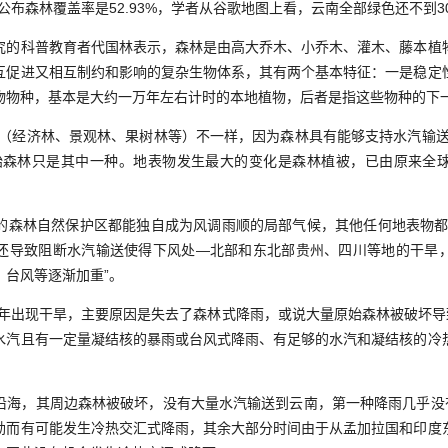
公布森林覆盖率是52.93%，学者从谷歌地图上看，云南全部绿色还不到3
科普教育者代国林表示，森林是由高大乔木、小乔木、灌木、藤本植
互促进又相互制约和影响的复杂生物体系，其有两个基本特征：一是稳定
物物种，基本是大约一万年左右计时的本地植物，后者是指这些物种的下
经济林、景观林、果树林等）不一样，因为森林具有能够支持水汽输送
始森林只是其中一种。地表物发生最大的变化是森林植被，已由原来全球
林自然保护区都能独自成为风调雨顺的局部气候，其他任何地表物都
还导致阻断水汽输送使得下风处—北部和东北部贵州、四川等地的干旱
、台风等逐渐加重”。
出现干旱，主要原因是失去了森林式降雨，或说大量原始森林被破坏导致
水汽且有一定量凝结核的暴雨或台风式降雨、有足够的水汽和凝结核的冷
，其周边森林被破坏，没有大量水汽输送到云南，第一种降雨几乎没有
劲而有可能发生冷热交汇式降雨，其余大部分时间由于从孟加拉国和印度