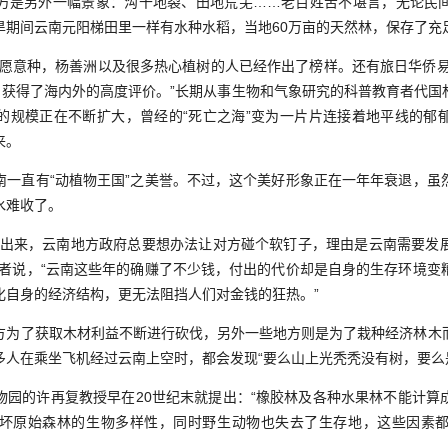
是另外一幅景象：沟干地裂、田地荒芜……老百姓苦不堪言，无论民间
旱期间云南元阳梯田里一样有水种水稻，当地60万亩的天然林，保存了充
意种，杨善洲以及很多热心植树的人已经作出了榜样。还有旅日华侨易解
棵，获得了海内外的高度评价。”长期从事生物和气象研究的科普教育者代国
的规模正在不断扩大，曾经的“死亡之海”变为一片片连接着地平线的郁
来。
直有“动植物王国”之美誉。不过，这个美好形象正在一年年衰退，虽
水难收了。
来，云南地方政府总要想办法让对方碰个软钉子，理由是云南需要发
作者说，“云南这些年的确赚了不少钱，付出的代价却是自身的生存环境变
化自身的经济结构，更无法阻挡人们对金钱的狂热。”
了获取木材利益不断进行砍伐，另外一些地方则是为了栽种经济林木
多人在乘坐飞机经过云南上空时，都会发现“要么山上光秃秃没有树，要么
的许再复教授早在20世纪末就提出：“橡胶林及各种水果林不能计算
坏原始森林的生物多样性，同时野生动物也失去了生存地，这些因素