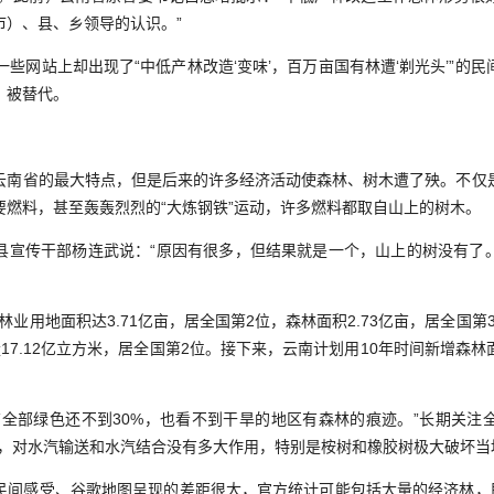
市）、县、乡领导的认识。”
网站上却出现了“中低产林改造‘变味’，百万亩国有林遭‘剃光头’”的
、被替代。
省的最大特点，但是后来的许多经济活动使森林、树木遭了殃。不仅
要燃料，甚至轰轰烈烈的“大炼钢铁”运动，许多燃料都取自山上的树木。
传干部杨连武说：“原因有很多，但结果就是一个，山上的树没有了
业用地面积达3.71亿亩，居全国第2位，森林面积2.73亿亩，居全国第3
17.12亿立方米，居全国第2位。接下来，云南计划用10年时间新增森
部绿色还不到30%，也看不到干旱的地区有森林的痕迹。”长期关注
林，对水汽输送和水汽结合没有多大作用，特别是桉树和橡胶树极大破坏当
感受、谷歌地图呈现的差距很大，官方统计可能包括大量的经济林，即