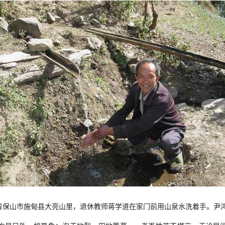
省保山市施甸县大亮山里，退休教师蒋学道在家门前用山泉水洗着手。尹鸿