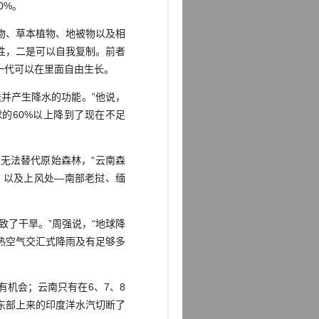
0%。
物、草本植物、地被物以及相
性，二是可以自我复制。前者
一代可以在里面自由生长。
并产生降水的功能。”他说，
的60%以上降到了现在不足
无法替代原始森林，“云南森
，以及上风处—南部老挝、缅
了干旱。”周强说，“地球降
热空气交汇式降雨及有足够多
机会；云南只有在6、7、8
东部上来的印度洋水汽切断了