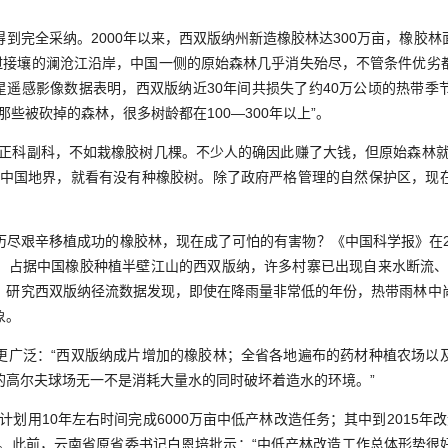
全采纳。2000年以来，西双版纳州新造橡胶林达300万亩，橡胶林面积
老挝接壤的澜沧江沿岸，中国一侧的原始森林几乎消失殆尽，不管条件优劣
年的卫星遥感影像数据表明，西双版纳近30年间共损失了约40万公顷的热带
那些被砍掉的森林，很多树龄都在100—300年以上”。
科副科，不如栽橡胶树几棵。不少人的确因此赚了大钱，但原始森林就
于中国地界，就看有没有种橡胶树。除了政府严格管理的自然保护区，现
艰辛移植成功的橡胶林，现在成了可怕的有害物？《中国科学报》在20
，占据中国橡胶种植半壁江山的西双版纳，许多村寨已出现自来水断流、
，研究西双版纳径流数据发现，即使在降雨量非常低的年份，热带雨林中
象。
泛：“西双版纳成片增加的橡胶林；全省各地遍布的药材种植农场以
的高尔夫球场无一不是消耗大量水的同时破坏着造水的环境。”
划用10年左右时间完成6000万亩中低产林改造任务；其中到2015年改造
任务。此前，云南省原省委书记白恩培批示：“中低产林改造工作总体形势很