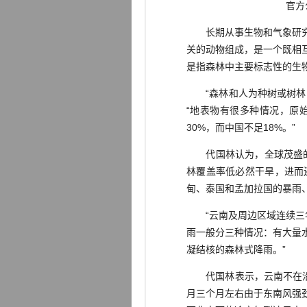
官方
长期从事生物和气象研究的
关的动物组成，是一个既相
是指森林中主要标志性的生
“森林和人为种树或树林（
“地表物有很多种情况，原
30%，而中国不足18%。”
代国林认为，全球茂盛的森
林覆盖率低必然干旱，进而
甸、泰国和孟加拉国的暴雨
“云南及周边区域连续三年
雨一般分三种情况：有大量
凝结核的森林式降雨。”
代国林表示，云南不在沿海
月三个月左右由于东南风强