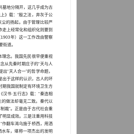
共墓地分隔开，这几乎成为古
上》载：“殷之法，弃灰于公
灰尘的扬起。由于管理比较严
作走上经常化和组织化则要到
1903年）这一工作改由警察
要街道。
本理念。我国先民很早便重视
念从先秦时期庄子的“天与人
提出“天人合一”的哲学命题，
是出于这样的认识，古人的环
时期我国就制定有环境卫生方
汉书·五行志》载：“秦连相
生的做法却毫无二致。秦代以
制裁”。正是由于古代社会重
了明显成效。三是注重用科技
“作翻车渴乌施于桥西，用洒
洒水车，堪称一项杰出的发明