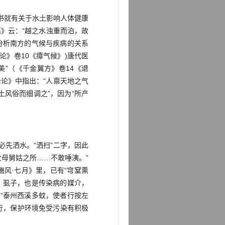
书就有关于水土影响人体健康
篇》云：“越之水浊重而泊，故
分析南方的气候与疾病的关系
论》卷10《瘴气候》)唐代医
”（《千金翼方》卷14《退
论》中指出：“人禀天地之气
风俗而细调之”，因为“所产
：
先洒水。“洒扫”二字，因此
母舅姑之所……不敢唾洟。”
风·七月》里，已有“穹窒熏
、虱子，也是传染病的媒介，
“泰州西溪多蚊，使者行按左
行，保护环境免受污染有积极