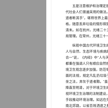
五是注意维护和治理定居生
代社会人们普遍采用的做法
道者断其手”，堪称世界上
格，随意丢弃垃圾的情形得
清末。如在杭州，光绪二十三
局管理。在常州，光绪三十一
纵观中国古代环境卫生的治
人与自然、生态环境与疾病
合一”说，《内经》中“人与
都重在强调人只有顺应自然
境卫生观念逐步加强，防范
面的法规，规定凡乱扔垃圾
坐之法，弃灰于道者黥。”
降直至明清，对于环境卫生
视环境卫生治理的法制建设
手段推动环境治理。如远在
南北郊路，以省百姓洒道之