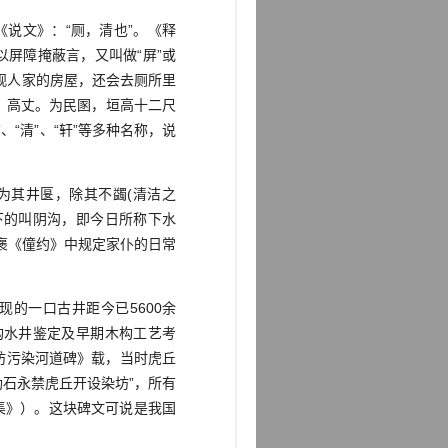
说文》：“厕，清也”。《释
以屏障掩蔽言，又叫做“屏”或
人参观人家的房屋，还会去厕所里
，高丈。为民圂，垣高十二尺
、“清”、“轩”等多种名称，说
为其井匽，除其不蠲(清洁之
下的叫阴沟，即今日所称下水
褒《僮约》中规定家仆的日常
的一口古井距今已5600余
构水井鉴定及早期木构工艺考
坊污染河道碑》载，当时虎丘
勒石永禁虎丘开设染坊”，所有
集》）。这块碑文可说是我国