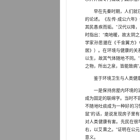
早在先秦时期，人们就已认
的论述。《左传·成公六年》
其民愚疾而垢。”汉代以降
时指出：“南地暖，故太阴之
学家孙思邈在《千金翼方》
居》）。在环境与健康的关
以生，故其气体随地不同。
之物，所出之泉，皆能致病
鉴于环境卫生与人类健康关
一是保持房屋内环境的清洁
成为固定的联绵字。当时不
不随地吐痰成为一种好的习
鼠”的话，是说发现房子里
对人类健康有害。先民在很
右，以艾熏之。”证明在公
意义。