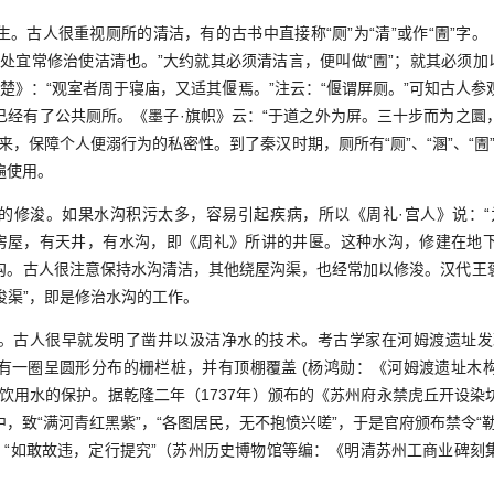
古人很重视厕所的清洁，有的古书中直接称“厕”为“清”或作“圊”字。《
处宜常修治使洁清也。”大约就其必须清洁言，便叫做“圊”；就其必须加
·庚桑楚》：“观室者周于寝庙，又适其偃焉。”注云：“偃谓屏厕。”可知古
已经有了公共厕所。《墨子·旗帜》云：“于道之外为屏。三十步而为之圜
，保障个人便溺行为的私密性。到了秦汉时期，厕所有“厕”、“溷”、“圊”
遍使用。
浚。如果水沟积污太多，容易引起疾病，所以《周礼·宫人》说：“
造房屋，有天井，有水沟，即《周礼》所讲的井匽。这种水沟，修建在地
沟。古人很注意保持水沟清洁，其他绕屋沟渠，也经常加以修浚。汉代王
“浚渠”，即是修治水沟的工作。
人很早就发明了凿井以汲洁净水的技术。考古学家在河姆渡遗址发现
有一圈呈圆形分布的栅栏桩，并有顶棚覆盖 (杨鸿勋：《河姆渡遗址木
对饮用水的保护。据乾隆二年（1737年）颁布的《苏州府永禁虎丘开设染
，致“满河青红黑紫”，“各图居民，无不抱愤兴嗟”，于是官府颁布禁令“
”，“如敢故违，定行提究”（苏州历史博物馆等编：《明清苏州工商业碑刻