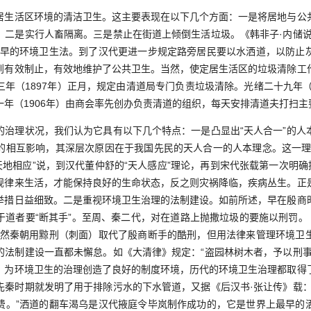
活区环境的清洁卫生。这主要表现在以下几个方面：一是将居地与公
。二是实行人畜隔离。三是禁止在街道上倾倒生活垃圾。《韩非子·内储说
最早的环境卫生法。到了汉代更进一步规定路旁居民要以水洒道，以防止
到有效制止，有效地维护了公共卫生。当然，使定居生活区的垃圾清除工
年（1897年）正月，规定由清道局专门负责垃圾清除。光绪二十九年（
年（1906年）由商会率先创办负责清道的组织，每天安排清道夫打扫主
理状况，我们认为它具有以下几个特点：一是凸显出“天人合一”的人
的相互影响，其深层次原因在于我国先民的天人合一的人本理念。这一理
天地相应”说，到汉代董仲舒的“天人感应”理论，再到宋代张载第一次明确
规律来生活，才能保持良好的生命状态，反之则灾祸降临，疾病丛生。正
举措日益细致。二是重视环境卫生治理的法制建设。如前所述，早在殷商
于道者要“断其手”。至周、秦二代，对在道路上抛撒垃圾的要施以刑罚。《
虽然秦朝用黥刑（刺面）取代了殷商断手的酷刑，但用法律来管理环境卫
的法制建设一直都未懈怠。如《大清律》规定：“盗园林树木者，予以刑事
，为环境卫生的治理创造了良好的制度环境，历代的环境卫生治理都取得
先秦时期就发明了用于排除污水的下水管道，又据《后汉书·张让传》载：
费。”洒道的翻车渴乌是汉代掖庭令毕岚制作成功的，它是世界上最早的