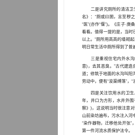
二是讲究厕所的清洁卫生。
名》：“厕或曰圂，言至秽之
“医”(亦作“偃”)。《庄子
看看。值得一提的是，当时
以上。”厕所用高高的墙砌起来
明日常生活中厕所得到了普
三是重视住宅内外水沟的修
意)，去其恶臭。”古代建
道；修筑于地面的水沟叫阳
劳动中，便有“浚渠缚落”，
四是关注饮用水的卫生。古
年，井口为方形，水井外围
察》)，这说明当时很注意
山前染坊遍布，污水注入河中
“染作器物，迁移他处开张
第一件河流水质保护法令。