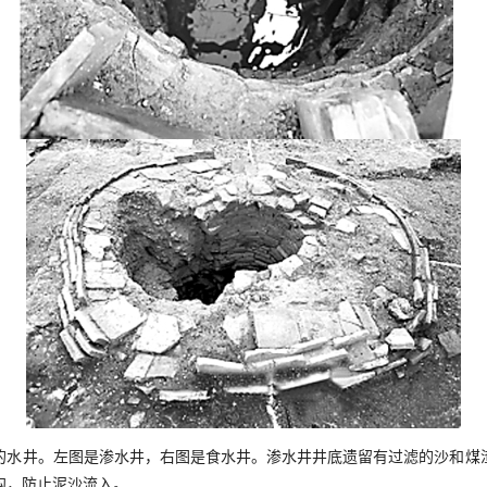
井。左图是渗水井，右图是食水井。渗水井井底遗留有过滤的沙和煤
沟，防止泥沙流入。