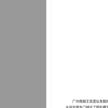
广州南越王宫遗址发掘的水
水井外围专门铺设了圆形槽