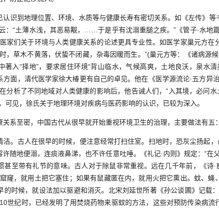
识到地理位置、环境、水质等与健康长寿有密切关系。如《左传》等
云：“土薄水浅，其恶易觏，……于是乎有沈溺重膇之疾。”《管子·水地
，医家们关于环境与人类健康关系的论述更具专业性。如医学家巢元方在
时，草木不黄落，伏蛰不闭藏，杂毒因暖而生。”(巢元方等：《诸病源候
中著入“择地”，要求居住环境“背山临水，气候高爽，土地良沃，泉水清美
系方面，清代医学家徐大椿更有自己的卓见。他在《医学源流论·五方异治
”在分析了不同地域对人类健康的影响后，他告诫人们，“入其境，必问水土
”。可见，徐氏关于地理环境对疾病与医药影响的认识，已较为深入。
系至密，中国古代从很早就开始重视环境卫生的治理，主要做法有五
。古人在很早的时候，便注意经常打扫住室。扫地时，恐灰尘扬起，必
容许随地便溺，连痰液鼻涕，也不许任意吐唾。《礼记·内则》规定：“在父
惯甚至带有礼节的意味。古人对于除鼠非常重视。远在几千年前，《诗·豳
有窟窿，就用土把它塞住；如果有鼠藏匿在内，就用火把它熏出。蚊、蝇
早的时候，就设法加以驱避和消灭。北宋刘延世所著《孙公谈圃》记载：
元10世纪时，已经发明了用焚烧药物来驱蚊的方法，这些对预防传染病流