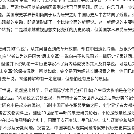
成熟，而近代中国以前的新因素到宋代已显著呈现。因此，白乐日进一步
题。美国宋史学界长期倾向于认为唐宋之际中国历史从中古转向了近世。
出现新的变动，即逐渐形成了一个比较全面的新解说。这一新解说的主要
个转折；二是越来越重视思想文化变迁的历史影响，但美国学术界受唐宋
究的“假说”，从其问世直到改革开放前，却在中国遭到冷遇，竟很少
4]有学者认为这是因为“唐宋变革”一说向来不被我国老一辈历史学家认
”，但这并不说明老一辈历史学家不了解内藤虎次郎其人及其学说。可是后
唐宋变革”论保持沉默。所以如此，完全是因为经过长期探索之后，他们已
变革说。[5]这种解释有一定道理，但恐怕还有更多的原因。
说，虽然提出甚早，但对国际学术界(包括日本)产生重大影响是在他的
论证之后。“内藤说之受到重视，尚有待于第二次世界大战之后新形势的配合。
史研究中是起步较晚的，当时中国正处在积弱受侮之际，史学界学者大都
考古文物资料上。翻检20世纪前半叶的宋史研究论著，不论是数量还是
中在以抗侮图强的史实上，因而王安石变法、岳飞抗金、宋与辽夏金和战等
乎不涉及分期问题。换言之，中国学者从现实问题考察宋代历史史实是