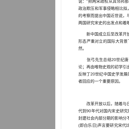
说：“把两宋政权从其邻邦
政治欺压和军事侵略相比拟
的考察而提出中国近世说，
两国研究宋史的出发点和着
新中国成立后至改革开放前
形态严重对立的国际大背景
然。
张弓先生总结20世纪唐代
论；再由唯物史观的初学引
反映丁20世纪中国史学发展
者回应的一个重要原因。
改革开放以后，随着与日本
代到90年代对国内宋史研究
封建社会内部分期的影响分
(即白乐日)声言要研究宋代