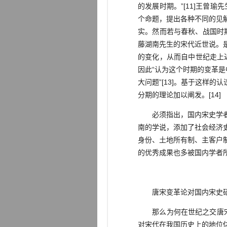
的发展时期。”[11]王曾
个命题，提出各种不同的见
实。然而若与春秋、战国时期
藤湖南先生的宋代近世说。
的变化，从而自中世纪走上
因此“认为这个时期的变革
大问题”[13]。基于这样
分期的理论加以阐发。[14]
必须指出，国内宋史学者虽
南的学说，添加了社会经济
身份、土地所有制、主客户
的优秀成果也多被国内学者
唐宋变革论对国内宋史研
那么为何在世纪之交唐宋变
对宋代在我国历史上的地位