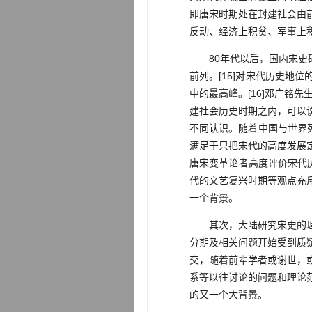
即唐宋时期处在封建社会由
反动、经济上积贫、军事上
80年代以后，国内宋史研
前列。[15]对宋代历史
中的最高峰。[16]邓广铭
建社会历史时期之内，可以说
不同认识。随着中国与世界列
满足于只把宋代的高度发展
唐宋变革论者高度评价宋代
代的文艺复兴时期等观点充
一个背景。
其次，大陆研究宋史的理论
分期及相关问题开始受到质
交，随着前辈学者或谢世，
系等以往讨论的问题和理论
的又一个大背景。