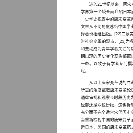
进入21世纪以来，唐宋变
学界第一个较全面介绍日本唐
一史学史视野中的唐宋变革问
文章从不同角度总结中国学
译著也相继出版。[22]
时社会变革的观点，[23
和变动成为青年学者关注的
期出现的历史变化现象都冠
一斑。以致于有学者专门撰
张。
从以上唐宋变革说的冲击和
所需的角度截取唐宋变革论
通盘审视和观察长时段历史
径都还是众说纷纭，这也折
充分而不完全适合宋代历史
当重新检视中国的唐宋变革
造日本、美国的唐宋变革范