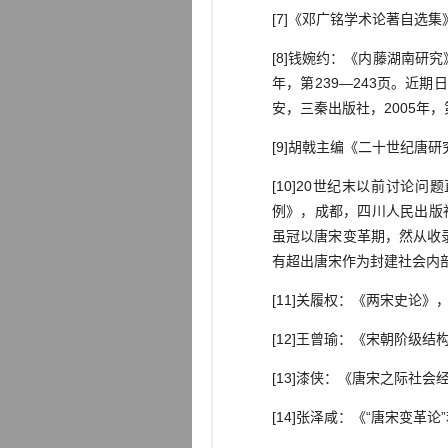
[7]《邓广铭学术论著自选集
[8]钱婉约：《内藤湖南研
年，第239—243页。
安，三秦出版社，2005年，第
[9]胡戟主编《二十世纪唐研
[10]20世纪末以前讨
例》，成都，四川人民出版社
虽冠以唐宋变革期，然从收录
有超出唐宋作为封建社会内
[11]关履权：《两宋史论》
[12]王曾瑜：《宋朝阶级结
[13]漆侠：《唐宋之际社
[14]张泽咸：《“唐宋变革