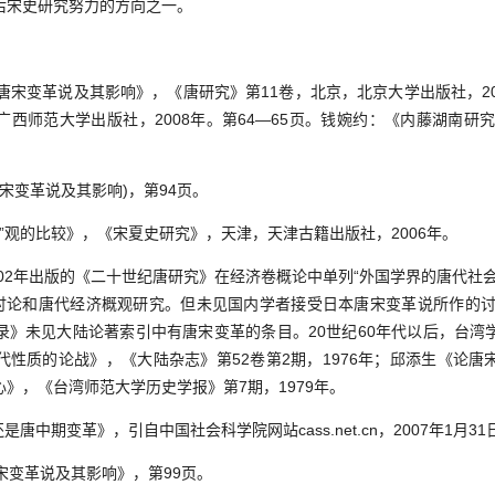
后宋史研究努力的方向之一。
的唐宋变革说及其影响》，《唐研究》第11卷，北京，北京大学出版社，2
西师范大学出版社，2008年。第64—65页。钱婉约：《内藤湖南研究
唐宋变革说及其影响)，第94页。
革”观的比较》，《宋夏史研究》，天津，天津古籍出版社，2006年。
2002年出版的《二十世纪唐研究》在经济卷概论中单列“外国学界的唐代社
”讨论和唐代经济概观研究。但未见国内学者接受日本唐宋变革说所作的讨论
录》未见大陆论著索引中有唐宋变革的条目。20世纪60年代以后，台湾
代性质的论战》，《大陆杂志》第52卷第2期，1976年；邱添生《论唐
》，《台湾师范大学历史学报》第7期，1979年。
还是唐中期变革》，引自中国社会科学院网站cass.net.cn，2007年1月31
唐宋变革说及其影响》，第99页。