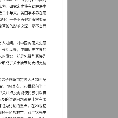
认为，研究宋史将有助解决中
近二十年来，美国学术界在唐
特征：一是不再假定唐宋变革
变革论的影响之深，是不言而
有人过问，对中国的唐宋史研
同。长期以来，中国历史学界的
来的事实，却是包括陈寅恪先
经形成了关于唐宋历史的更精
弟子宫崎市定等人从20世纪
”[6]其次，20世纪前半叶
把关注点投向能使民族引以自
涉及的讨论问题都是非常有限
成为讨论的重点，在20世纪
着眼于民族救亡，邓广铭先生