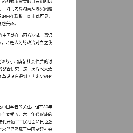
方诸列强所蒙受的日益加剧的
[7]而内藤湖南从现实问题
内在联系。[8]由此可见，
说感兴趣。
内中国处在与西方冷战，意识
应，乃是人为的政治对立之使
史论战引出唐朝社会性质的讨
的整合研究，这一历程也大致
宋变革说没有得到国内宋史研究
中国学者的关注。但在80年
者还主要受五、六十年代形成的
宋代开始了平民社会和巴拉兹
。“宋代仍然属于中国封建社会