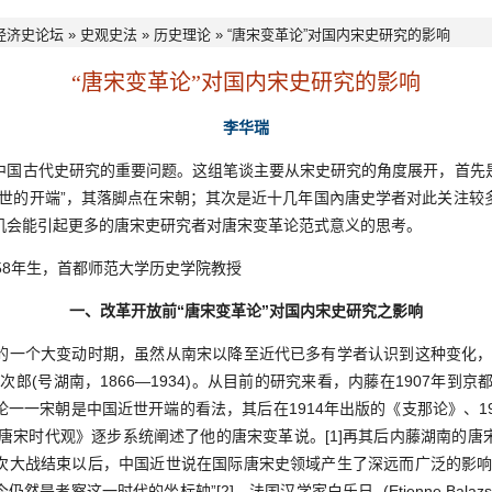
经济史论坛
»
史观史法
»
历史理论
» “唐宋变革论”对国内宋史研究的影响
“唐宋变革论”对国内宋史研究的影响
李华瑞
中国古代史研究的重要问题。这组笔谈主要从宋史研究的角度展开，首先
近世的开端”，其落脚点在宋朝；其次是近十几年国內唐史学者对此关注较
机会能引起更多的唐宋吏研究者对唐宋变革论范式意义的思考。
58年生，首都师范大学历史学院教授
一、改革开放前“唐宋变革论”对国内宋史研究之影响
个大变动时期，虽然从南宋以降至近代已多有学者认识到这种变化，
郎(号湖南，1866—1934)。从目前的研究来看，内藤在1907年到京
一一宋朝是中国近世开端的看法，其后在1914年出版的《支那论》、1
的唐宋时代观》逐步系统阐述了他的唐宋变革说。[1]再其后内藤湖南的
次大战结束以后，中国近世说在国际唐宋史领域产生了深远而广泛的影响
是考察这一时代的坐标轴”[2]。法国汉学家白乐日 (Etienne Balazs，