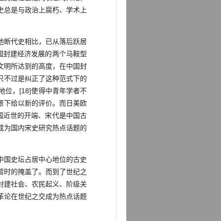
史总是与政治上腐朽、学术上
他断代史相比，已从落后跃居
国封建经济发展的两个马鞍型
神文明所达到的高度，在中国封
，只不过是纠正了这种范式下的
位，[18]使得中青年学者不
景下给以新的评价。而日美欧
国近世的开端、宋代是中国古
成为国内宋史研究热点话题的
中国史坛占居中心地位的古史
暂时的掩盖了。而到了世纪之
封建社会、农民起义、阶级关
革论在世纪之交成为热点话题