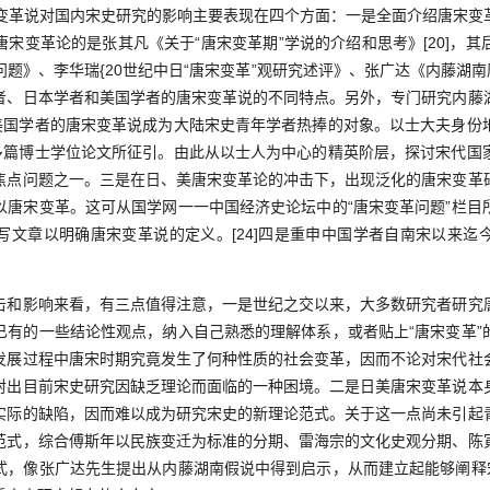
革说对国内宋史研究的影响主要表现在四个方面：一是全面介绍唐宋变
宋变革论的是张其凡《关于“唐宋变革期”学说的介绍和思考》[20]，
题》、李华瑞{20世纪中日“唐宋变革”观研究述评》、张广达《内藤湖南唐
者、日本学者和美国学者的唐宋变革说的不同特点。另外，专门研究内藤
二是美国学者的唐宋变革说成为大陆宋史青年学者热捧的对象。以士大夫身份
]为多篇博士学位论文所征引。由此从以士人为中心的精英阶层，探讨宋代国
焦点问题之一。三是在日、美唐宋变革论的冲击下，出现泛化的唐宋变革
以唐宋变革。这可从国学网一一中国经济史论坛中的“唐宋变革问题”栏目
写文章以明确唐宋变革说的定义。[24]四是重申中国学者自南宋以来迄
影响来看，有三点值得注意，一是世纪之交以来，大多数研究者研究
已有的一些结论性观点，纳入自己熟悉的理解体系，或者贴上“唐宋变革”
发展过程中唐宋时期究竟发生了何种性质的社会变革，因而不论对宋代社
射出目前宋史研究因缺乏理论而面临的一种困境。二是日美唐宋变革说本
实际的缺陷，因而难以成为研究宋史的新理论范式。关于这一点尚未引起
范式，综合傅斯年以民族变迁为标准的分期、雷海宗的文化史观分期、陈
式，像张广达先生提出从内藤湖南假说中得到启示，从而建立起能够阐释宋