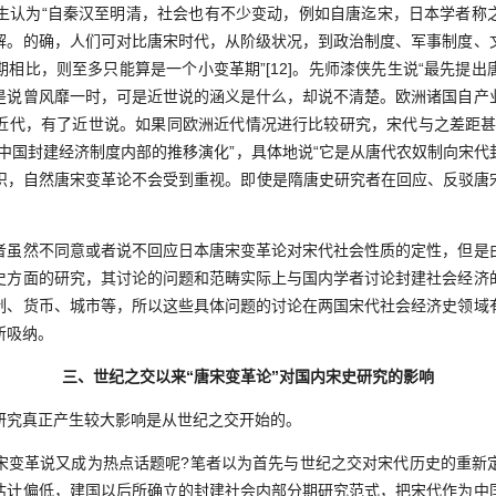
瑜先生认为“自秦汉至明清，社会也有不少变动，例如自唐迄宋，日本学者
解。的确，人们可对比唐宋时代，从阶级状况，到政治制度、军事制度、
相比，则至多只能算是一个小变革期”[12]。先师漆侠先生说“最先提
是说曾风靡一时，可是近世说的涵义是什么，却说不清楚。欧洲诸国自产
近代，有了近世说。如果同欧洲近代情况进行比较研究，宋代与之差距甚
是中国封建经济制度内部的推移演化”，具体地说“它是从唐代农奴制向宋代
的认识，自然唐宋变革论不会受到重视。即使是隋唐史研究者在回应、反驳
然不同意或者说不回应日本唐宋变革论对宋代社会性质的定性，但是
史方面的研究，其讨论的问题和范畴实际上与国内学者讨论封建社会经济
制、货币、城市等，所以这些具体问题的讨论在两国宋代社会经济史领域
所吸纳。
三、世纪之交以来“唐宋变革论”对国内宋史研究的影响
究真正产生较大影响是从世纪之交开始的。
革说又成为热点话题呢?笔者以为首先与世纪之交对宋代历史的重新
估计偏低，建国以后所确立的封建社会内部分期研究范式，把宋代作为中