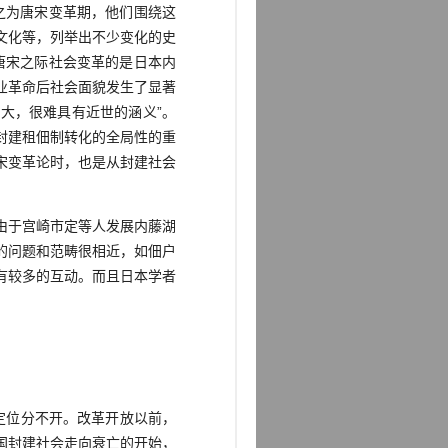
称之为唐宋变革期，他们围绕这
文化等，列举出不少变化的史
出唐宋之际社会变革的是日本内
业革命后社会面貌发生了显著
大，很难具有近世的涵义”。
封建租佃制转化的全局性的重
唐宋变革论时，也是从封建社会
由于宫崎市定等人发展内藤湖
的问题和范畴很相近，如佃户
有较多的互动。而且日本学者
定位分不开。改革开放以前，
国封建社会走向衰亡的开始，