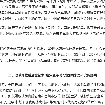
那里所受到的政治和军事的欺压，与十九世纪中叶以来的中华民族从东西
，在今天看来，尽管是不够恰当的，但在当时，人们却大都是如此看待的。”
与其为日本军国主义涂脂抹粉，有助于为日本侵略中国的行径辩解有着很深的
眼点迥异，是两股道上跑的车，所以中国的宋史论者自然不会对中国近世
，唐宋变革论未能引起中国学者的注意，其原因很简单，即在长时间
下，遑论进行正常的学术交流。所以唐宋变革论没有得到国内学者的回
经济史研究发展历程时指出：“20世纪的唐代经济史研究，先由社会
出封建土地制度的讨论；再从理论与实际的结合上引出唐代社会经济形态
的一般特点。”[9]20世纪宋代社会经济史研究亦可作如是观。这也是唐
二、改革开放后至世纪末“唐宋变革论”对国内宋史研究的影响
、美国关系的正常化，学术交流逐步步人正轨，唐宋变革论也开始引起
影响依然很有限，[10]为什么和者寡呢?这与八、九十年代国内宋史学
不开，如关履权认为内藤湖南和宫崎市定的宋代近世说，钱穆先生提出的
比西方更早地成为“现代的拂晓时辰”等都是“对宋代的历史地位估计过高”