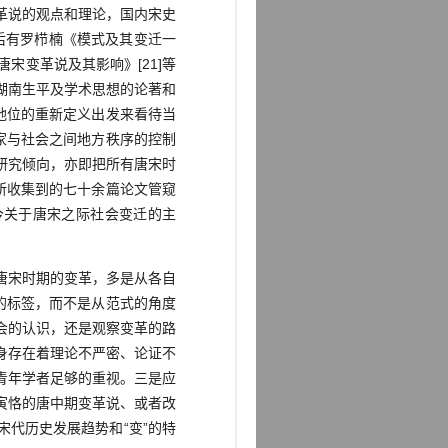
革说的观点和理论，国内宋史
其后有罗栉楠《模式及其变迁一
宋变革说及其影响》[21]等
湖南生平及学术思想的论著和
地位的重新定义出发来看待当
家与社会之间地方秩序的控制
研究倾向，亦即把所有唐宋时
所收集到的七十余篇论文管窥
今关于唐宋之际社会变迁的主
唐宋时期的变革，多是从各自
的标签，而不是从范式的角度
会的认识，还是观察变革的路
身存在着理论不严密、论证不
青年学者足够的重视。三是应
寅恪的唐中期变革说、或者改
代历史发展趋势和“变”的特