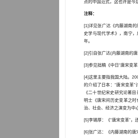
点的中国范式，这也许是今
注释：
[1]详见张广达《内藤湖南
史学与现代学术》，南宁，广
年。
[2]引自张广达(内藤湖南的
[3]参见拙稿《中日“唐宋变
[4]这里主要指我国大陆。
的介绍了日本：“唐宋变革
《二十世纪宋史研究论著目
明士《唐宋间历史变革之时
治、社会、经济之演变为中心
[5]李锡厚：《“唐宋变革”，
[6]张广达：《内藤湖南的