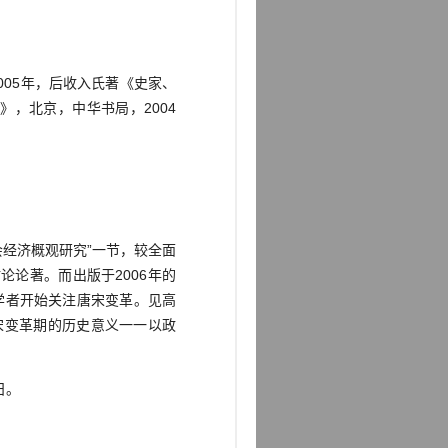
005年，后收入氏著《史家、
》，北京，中华书局，2004
会经济概观研究”一节，较全面
论著。而出版于2006年的
学者开始关注唐宋变革。见高
宋变革期的历史意义一一以政
日。