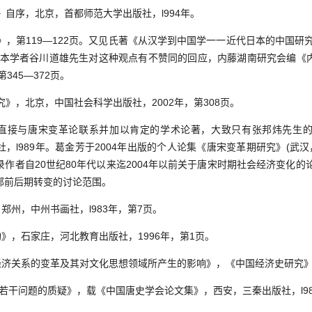
》自序，北京，首都师范大学出版社，l994年。
究》，第119—122页。又见氏著《从汉学到中国学一一近代日本的中国研究
近期日本学者谷川道雄先生对这种观点有不赞同的回应，内藤湖南研究会编《
345—372页。
究》，北京，中国社会科学出版社，2002年，第308页。
论问题直接与唐宋变革论联系并加以肯定的学术论著，大致只有张邦炜先生
，l989年。葛金芳于2004年出版的个人论集《唐宋变革期研究》(武汉，
作者自20世纪80年代以来迄2004年以前关于唐宋时期社会经济变化的
部前后期转变的讨论范围。
，郑州，中州书画社，l983年，第7页。
构》，石家庄，河北教育出版社，1996年，第1页。
会经济关系的变革及其对文化思想领域所产生的影响》，《中国经济史研究》2
论”若干问题的质疑》，载《中国唐史学会论文集》，西安，三秦出版社，l9