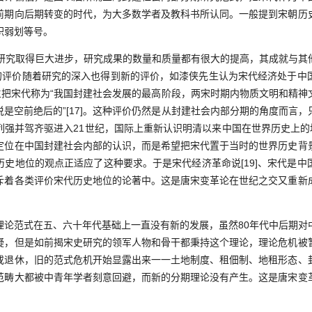
前期向后期转变的时代，为大多数学者及教科书所认同。一般提到宋朝历
积弱划等号。
究取得巨大进步，研究成果的数量和质量都有很大的提高，其成就与其
地位的评价随着研究的深入也得到新的评价，如漆侠先生认为宋代经济处于中
先生把宋代称为“我国封建社会发展的最高阶段，两宋时期内物质文明和精
是空前绝后的”[17]。这种评价仍然是从封建社会内部分期的角度而言
强并驾齐驱进入21世纪，国际上重新认识明清以来中国在世界历史上的地
定位在中国封建社会内部的认识，而是希望把宋代置于当时的世界历史背
历史地位的观点正适应了这种要求。于是宋代经济革命说[19]、宋代是中
斥着各类评价宋代历史地位的论著中。这是唐宋变革论在世纪之交又重新
范式在五、六十年代基础上一直没有新的发展，虽然80年代中后期对
疑，但是如前揭宋史研究的领军人物和骨干都秉持这个理论，理论危机被
或退休，旧的范式危机开始显露出来一一土地制度、租佃制、地租形态、
范畴大都被中青年学者刻意回避，而新的分期理论没有产生。这是唐宋变