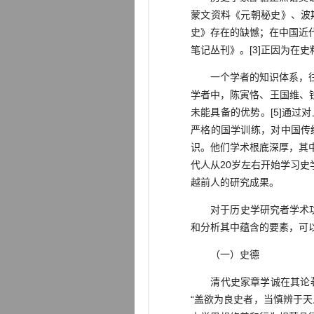
蒙文资料《元朝秘史》、波
史》存在的缺憾；在中国近
笔记丛刊》。[3]正因为
一个学者的知识体系，往往
学者中，陈寅恪、王国维、钱
未能具备的优势。[5]通过
严格的国学训练，对中国传
识。他们学术根底深厚，其
代人从20岁左右开始学习
越前人的研究成果。
对于历史学研究者学术功力
和分析其中蕴含的要素，可
（一）史德
清代史家章学诚在其论著《
“盖欲为良史者，当慎辨于天