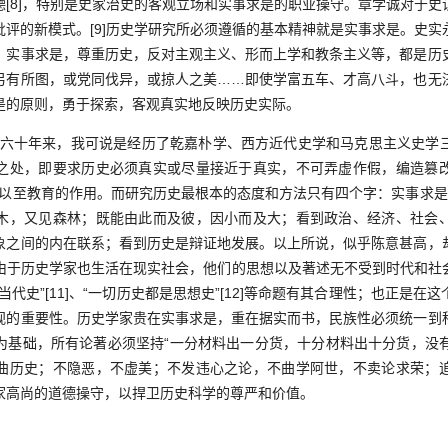
德[8]，特别是史家治史的客观立场和实事求是的职业操守。章学诚对于史
批评的新模式。[9]历史学研究所必须遵循的基本精神就是实事求是。史实
。实事求是，尊重历史，反对主观主义、形而上学和教条主义等，都是历
另有所图，或党同伐异，或掠人之美……即使学富五车、才高八斗，也无
是的原则，勇于探索，客观真实地反映历史实际。
十年来，我可说是经历了乾嘉朴学、西方近代史学和马克思主义史学
之处，即要求历史必须真实或尽量接近于真实，不可弄虚作假，编造篡
借鉴以至教育的作用。而研究历史最根本的态度和方法只有四个字：实事求是
木，又见森林；既能由此而及彼，因小而及大；看到政治、经济、社会
象之间的内在联系；看到历史是辩证地发展。以上所说，似乎陈意甚高，
0]由于历史学家也生活在现实社会，他们的思想以及著述无不受到时代和
代史”[11]、“一切历史都是思想史”[12]等命题有其合理性；也正是
视的重要性。历史学家贵在实事求是，重在据实而书，民族性必须统一到
基础，所有论著必须坚持“一分材料出一分货，十分材料出十分货，没有材
曲历史；不隐恶，不虚美；不发违心之论，不曲学阿世，不卖论求荣；
家高尚的道德操守，以捍卫历史科学的尊严和价值。