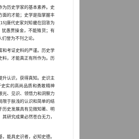
]作为历史学家的基本素养。史
方面的才能；史学是指掌握丰
5]唐代史家刘知畿在回答为
，犹愚贾操金，不能殖货；有
人们誉为不刊之论。
富和考证史料的严谨。历史学
史料，才能真正有所作为。历
提升认识，获得真知。史识主
于史实的高尚品质和勇敢精神
眼光、见识、领悟力和洞察力
局限于肤浅的认识和简单的结
于历史发展具有见微知著、明
，其研究成果必然苍白无力，
基，能具史识者，必知史德。