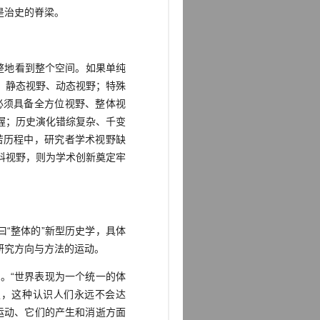
是治史的脊梁。
法完整地看到整个空间。如果单纯
；静态视野、动态视野；特殊
必须具备全方位视野、整体视
握；历史演化错综复杂、千变
苦历程中，研究者学术视野缺
科视野，则为学术创新奠定牢
“整体的”新型历史学，具体
研究方向与方法的运动。
。“世界表现为一个统一的体
史，这种认识人们永远不会达
的运动、它们的产生和消逝方面