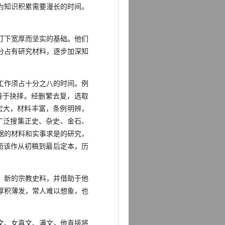
为知识积累需要漫长的时间。
打下宽厚而坚实的基础。他们
分占有研究材料，逐步加深知
工作须占十分之八的时间。例
善于抉择。经删繁去复，选取
模宏大，材料丰富，条例明辨，
广泛搜集正史、杂史、金石、
据的材料和实事求是的研究，
而该作从初稿到最后定本，历
、新的宗教史料，并借助于他
厚积薄发，常人难以想象，也
文、女真文、满文，他直接将