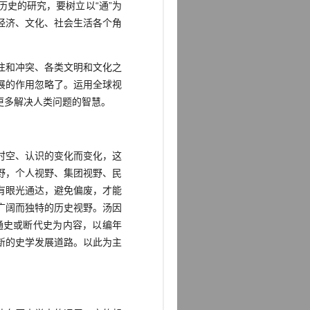
史的研究，要树立以“通”为
经济、文化、社会生活各个角
往和冲突、各类文明和文化之
展的作用忽略了。运用全球视
更多解决人类问题的智慧。
时空、认识的变化而变化，这
野，个人视野、集团视野、民
有眼光通达，避免偏废，才能
广阔而独特的历史视野。汤因
通史或断代史为内容，以编年
新的史学发展道路。以此为主