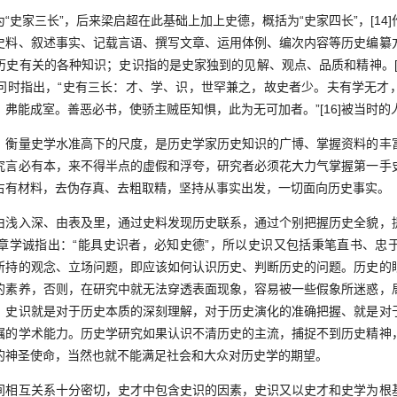
家三长”，后来梁启超在此基础上加上史德，概括为“史家四长”，[14
史料、叙述事实、记载言语、撰写文章、运用体例、编次内容等历史编纂
历史有关的各种知识；史识指的是史家独到的见解、观点、品质和精神。[1
问时指出，“史有三长：才、学、识，世罕兼之，故史者少。夫有学无才
弗能成室。善恶必书，使骄主贼臣知惧，此为无可加者。”[16]被当时的
量史学水准高下的尺度，是历史学家历史知识的广博、掌握资料的丰
究言必有本，来不得半点的虚假和浮夸，研究者必须花大力气掌握第一手
占有材料，去伪存真、去粗取精，坚持从事实出发，一切面向历史事实。
入深、由表及里，通过史料发现历史联系，通过个别把握历史全貌，
章学诚指出：“能具史识者，必知史德”，所以史识又包括秉笔直书、忠
所持的观念、立场问题，即应该如何认识历史、判断历史的问题。历史的
的素养，否则，在研究中就无法穿透表面现象，容易被一些假象所迷惑，
。史识就是对于历史本质的深刻理解，对于历史演化的准确把握、就是对
瞩的学术能力。历史学研究如果认识不清历史的主流，捕捉不到历史精神
的神圣使命，当然也就不能满足社会和大众对历史学的期望。
互关系十分密切，史才中包含史识的因素，史识又以史才和史学为根