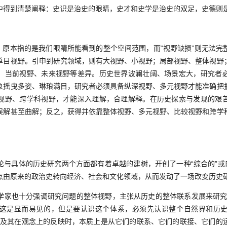
中得到清楚阐释：史识是治史的眼睛，史才和史学是治史的双足，史德则
sion），原本指的是我们眼睛所能看到的整个空间范围，而“视野缺损”则无
单目视野。引申到研究领域，则有大视野、小视野；局部视野、整体视野
、当前视野、未来视野等差异。历史世界波澜壮阔、场景宏大，研究者
象摇曳多姿、琳琅满目，研究者必须具备纵深视野、多元视野才能准确把
视野、跨学科视野，才能深入理解，合理解释。在历史探索与发现的艰
误解甚至曲解；反之，获得并依靠整体视野、多元视野、比较视野和跨学
具体的历史研究两个方面都有着卓越的建树，开创了一种“综合的”或曰
点由原来的政治史转向经济、社会和文化领域，从而发动了一场改变历史
也十分强调研究问题的整体视野，主张从历史的整体联系发展来研究
这是显而易见的，但是要认识这个体系，必须先认识整个自然界和历
察事物及其在观念上的反映时，本质上是从它们的联系、它们的联接、它们