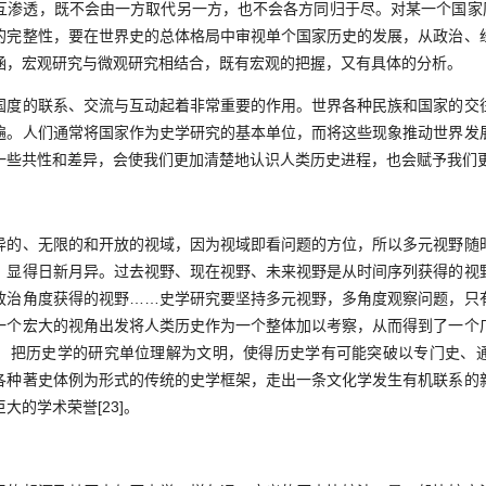
互渗透，既不会由一方取代另一方，也不会各方同归于尽。对某一个国家历
的完整性，要在世界史的总体格局中审视单个国家历史的发展，从政治、
涵，宏观研究与微观研究相结合，既有宏观的把握，又有具体的分析。
的联系、交流与互动起着非常重要的作用。世界各种民族和国家的交
遍。人们通常将国家作为史学研究的基本单位，而将这些现象推动世界发
一些共性和差异，会使我们更加清楚地认识人类历史进程，也会赋予我们
、无限的和开放的视域，因为视域即看问题的方位，所以多元视野随
，显得日新月异。过去视野、现在视野、未来视野是从时间序列获得的视
政治角度获得的视野……史学研究要坚持多元视野，多角度观察问题，只
一个宏大的视角出发将人类历史作为一个整体加以考察，从而得到了一个
，把历史学的研究单位理解为文明，使得历史学有可能突破以专门史、
各种著史体例为形式的传统的史学框架，走出一条文化学发生有机联系的
大的学术荣誉[23]。