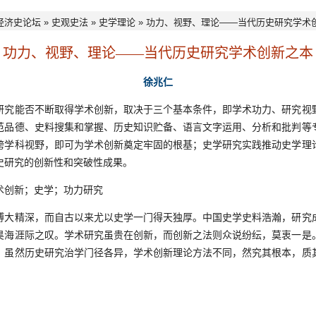
经济史论坛
»
史观史法
»
史学理论
» 功力、视野、理论——当代历史研究学术
功力、视野、理论——当代历史研究学术创新之本
徐兆仁
能否不断取得学术创新，取决于三个基本条件，即学术功力、研究视
范品德、史料搜集和掌握、历史知识贮备、语言文字运用、分析和批判等
跨学科视野，即可为学术创新奠定牢固的根基；史学研究实践推动史学理
史研究的创新性和突破性成果。
创新；史学；功力研究
精深，而自古以来尤以史学一门得天独厚。中国史学史料浩瀚，研究
昊海涯际之叹。学术研究虽贵在创新，而创新之法则众说纷纭，莫衷一是
，虽然历史研究治学门径各异，学术创新理论方法不同，然究其根本，质