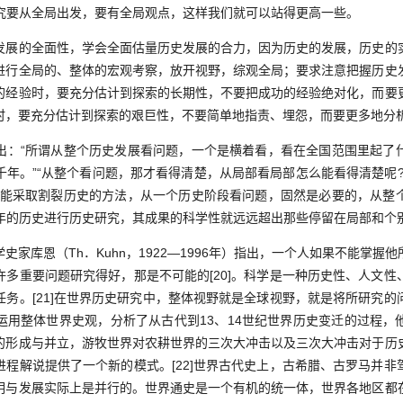
，研究要从全局出发，要有全局观点，这样我们就可以站得更高一些。
的全面性，学会全面估量历史发展的合力，因为历史的发展，历史的
进行全局的、整体的宏观考察，放开视野，综观全局；要求注意把握历史
的经验时，要充分估计到探索的长期性，不要把成功的经验绝对化，而要
时，要充分估计到探索的艰巨性，不要简单地指责、埋怨，而要更多地分
“所谓从整个历史发展看问题，一个是横着看，看在全国范围里起了
千年。”“从整个看问题，那才看得清楚，从局部看局部怎么能看得清楚呢?
不能采取割裂历史的方法，从一个历史阶段看问题，固然是必要的，从整
几千年的历史进行历史研究，其成果的科学性就远远超出那些停留在局部和个
库恩（Th．Kuhn，1922—1996年）指出，一个人如果不能掌握
许多重要问题研究得好，那是不可能的[20]。科学是一种历史性、人文性
任务。[21]在世界历史研究中，整体视野就是全球视野，就是将所研究的
运用整体世界史观，分析了从古代到13、14世纪世界历史变迁的过程，
的形成与并立，游牧世界对农耕世界的三次大冲击以及三次大冲击对于历
进程解说提供了一个新的模式。[22]世界古代史上，古希腊、古罗马并非
明与发展实际上是并行的。世界通史是一个有机的统一体，世界各地区都