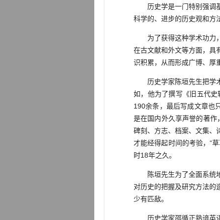
历史学是一门特别强调基础
科学的、进步的历史观和方
为了获得这种学术功力，那
在古文献和外文等方面，具
识积累，从而形成广博、厚
历史学家陈垣先生把学术创
如，他为了撰写《旧五代史
190余条，最后写成文章也
是在国内外久享声誉的著作
碑刻、方志、档案、文集、
才能经得起时间的考验，“
时18年之久。
陈垣先生为了全面系统地探
对历史的把握及研究方法的
少有匹敌。
历史学家邵循正熟谙英语、