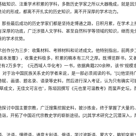
知识、注重学术积累的学科，多数历史学家之所以大器晚成，就是因
法论的形成，都离不开扎实的历史知识，离不开深厚的学术功力。
些最后成功的历史学家们都是坚持走博通之路，日积月累，在学术上
有深厚的功底，广泛涉猎人文学科、甚至自然科学等领域的知识，继而充
重的学术优势。
作分为三步：收集材料、考辨材料和论述成文。他特别指出，前两步
辑本发覆》，收集史料极多，积累的稿本有三尺之厚。既博览群书，又
只有2万多字；《元西域人华化考》一书，依据典籍220余种，该书“规
，对于治中国民族关系史的学者来说，是一部必须阅读的书。”[1]他坚持
诗赋、画谱、题名录、语录等史料，然后进行深入考证，认为只有确实可
草草成文，无佳文可言也”，陈垣因撰写《元也里可温教考》而蜚声史坛，
讨中国主要宗教，广泛搜集挖掘史料，披沙拣金，终于掌握了大量的
造诣，开拓了中国近代宗教史学的崭新途径。[2]其学术研究之沉潜深入，
法语，懂德语，通意大利语、俄语，学过波斯语、蒙古文，略知突厥