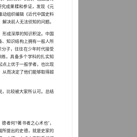
研究成果糅和参证，发现《元
推动组织编辑《近代中国史料
，解决前人无法侦知的问题。
，形成深厚的知识积淀。中国
储备、知识结构上拥有一般人所
知识分子，往往在少年时代接受
训练，具备多个学科的扎实知
起点上优于一般学者，也比现
，从而决定了他们能够取得超
说，比较被大家所认可。总结
。
德者何?著书者之心术也”，
学诚所提出的史德，就是史家的