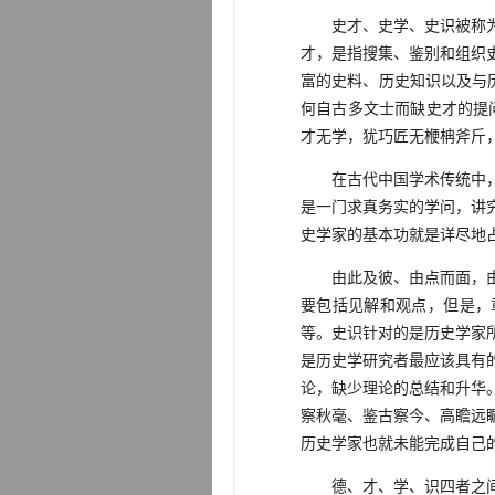
史才、史学、史识被称为“史
才，是指搜集、鉴别和组织
富的史料、历史知识以及与
何自古多文士而缺史才的提
才无学，犹巧匠无楩柟斧斤，
在古代中国学术传统中，衡
是一门求真务实的学问，讲
史学家的基本功就是详尽地
由此及彼、由点而面，由浅
要包括见解和观点，但是，
等。史识针对的是历史学家
是历史学研究者最应该具有
论，缺少理论的总结和升华
察秋毫、鉴古察今、高瞻远
历史学家也就未能完成自己
德、才、学、识四者之间相