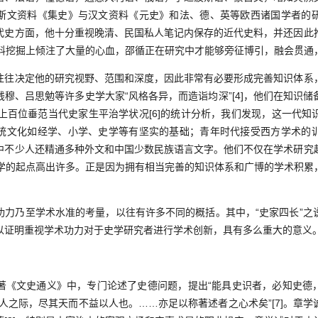
斯文资料《集史》与汉文资料《元史》和法、德、英等欧西诸国学者的
代史方面，他十分重视晚清、民国私人笔记内保存的近代史料，并还因此
在史料挖掘上倾注了大量的心血，邵循正在研究中才能够旁征博引，融会贯通
决定他的研究视野、范围和深度，因此非常有必要形成完善知识体系
穆、吕思勉等许多史学大家“风格各异，而造诣均深”[4]，他们在知识
对上百位垂范当代史家生平治学状况[6]的统计分析，我们发现，这一代
统文化如经学、小学、史学等有坚实的基础；青年时代接受西方学术的
中不少人还精通多种外文和中国少数民族语言文字。他们不仅在学术研究
史学的起点高出许多。正是因为拥有相当完善的知识体系和广博的学术积累
乃至学术水准的考量，以往有许多不同的概括。其中，“史家四长”之
以证明重视学术功力对于史学研究者进行学术创新，具有多么重大的意义
文史通义》中，专门论述了史德问题，提出“能具史识者，必知史德，
人之际，尽其天而不益以人也。……亦足以称著述者之心术矣”[7]。章