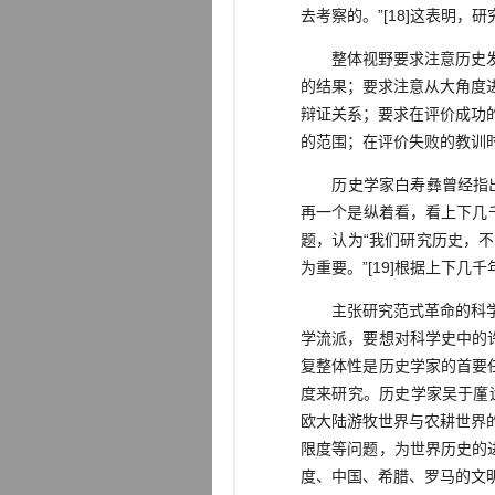
去考察的。”[18]这表明
整体视野要求注意历史发展
的结果；要求注意从大角度
辩证关系；要求在评价成功
的范围；在评价失败的教训
历史学家白寿彝曾经指出：
再一个是纵着看，看上下几
题，认为“我们研究历史，
为重要。”[19]根据上下
主张研究范式革命的科学史家
学流派，要想对科学史中的
复整体性是历史学家的首要
度来研究。历史学家吴于廑
欧大陆游牧世界与农耕世界
限度等问题，为世界历史的
度、中国、希腊、罗马的文