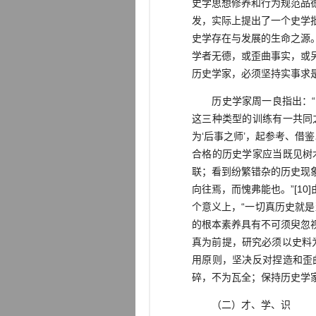
史学思想修养和行为规范品
发，实际上提出了一个史学
史学存在与发展的生命之源
学者无德，或歪曲事实，或
历史学家，必须坚持实事求
历史学家周一良指出：“六
这三种类型的训练有一共同
为‘后事之师’，起参考、
合格的历史学家应当既见树
联；看到纷繁错杂的历史现
向往焉，而愧弗能也。”[1
个意义上，“一切真历史就是当
的根本素养具有不可须臾忽
真为前提，研究必须以史料为
用原则，坚决反对捏造和歪
碎，不为瓦全；保持历史学
（二）才、学、识