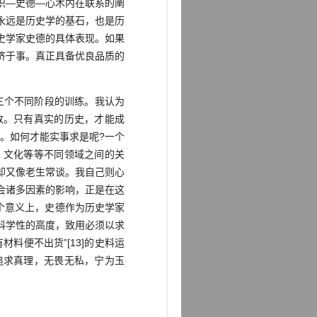
识—史德—心术内在联系的阐
永远是历史学的基石，也是历
史学家史德的具体表现。如果
济于事。真正具备优良品质的
三个不同阶段的训练。我认为
改。只有真实的历史，才能成
。如何才能实事求是呢?一个
、文化等等不同领域之间的关
却又像老生常谈。我自己则心
社会诸多因素的影响，正是在这
在这个意义上，史德作为历史学家
科学性的高度，致用必须以求
料便不出货”[13]的史料运
追求真理，无畏无私，宁为玉