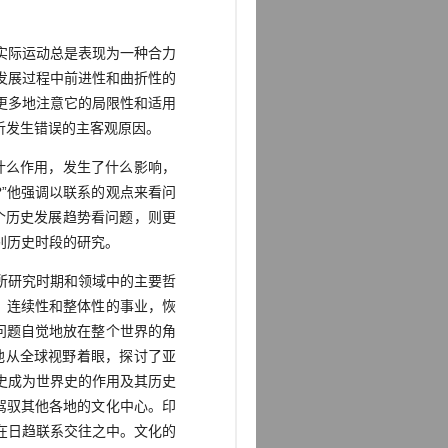
实际运动总是表现为一种合力
发展过程中前进性和曲折性的
更多地注意它的局限性和适用
析发生错误的主客观原因。
什么作用，发生了什么影响，
”他强调以联系的观点来看问
个历史发展趋势看问题，则更
别历史时段的研究。
他所研究时期和领域中的主要哲
、连续性和整体性的事业，恢
问题自觉地放在整个世界的角
他从全球视野着眼，探讨了亚
史成为世界史的作用及其历史
驾驭其他各地的文化中心。印
在日趋联系交往之中。文化的