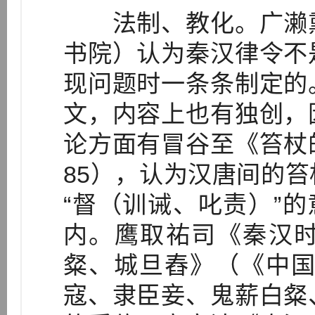
法制、教化。广濑熏
书院）认为秦汉律令不
现问题时一条条制定的
文，内容上也有独创，
论方面有冒谷至《笞杖
85），认为汉唐间的
“督（训诫、叱责）”的
内。鹰取祐司《秦汉
粲、城旦舂》（《中国史
寇、隶臣妾、鬼薪白粲