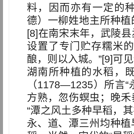
料，因而亦有一定的
德）一柳姓地主所种植
[8]在南宋末年，武陵
设置了专门贮存糯米的
酿，则以入城。”[9]
湖南所种植的水稻，
（1178—1235）所
方熟，忽伤螟虫；晚禾垂
“潭之风土多种早稻，其视
永、道、潭三州均种植