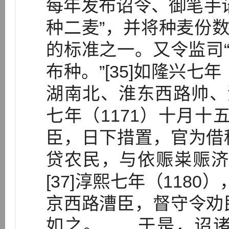
每年发布诏令、御笔手
种二麦”，并将种麦份数
的标准之一。又令监司“
布种。”[35]如隆兴七
湖南北、淮东西路帅、漕
七年（1171）十月十
臣，日下措置，官为借
贷农民，与依赈粜赈济
[37]淳熙七年（118
京西路漕臣，督守令劝
如之。……于是，诏