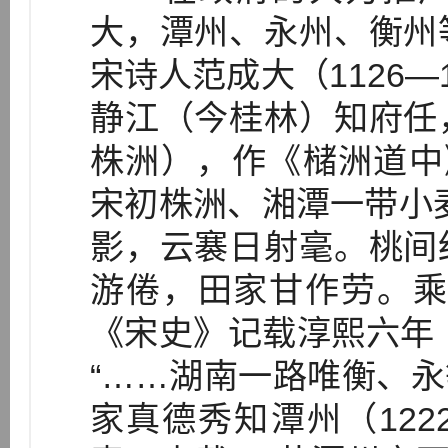
大，潭州、永州、衡州
宋诗人范成大（1126—
静江（今桂林）知府任
株洲），作《槠洲道中》
宋初株洲、湘潭一带小
影，云褰日射毫。桃间
游倦，田家甘作劳。乘
《宋史》记载淳熙六年（
“……湖南一路唯衡、永等
家真德秀知潭州（122