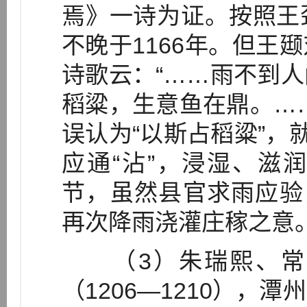
焉》一诗为证。按照王
不晚于1166年。但王
诗歌云：“……雨不到
稻粱，生意鱼在鼎。…
误认为“以斯占稻粱”，
应通“沾”，浸湿、滋
节，虽然县官求雨应验
再次降雨浇灌庄稼之意
（3）朱瑞熙、常
（1206—1210），