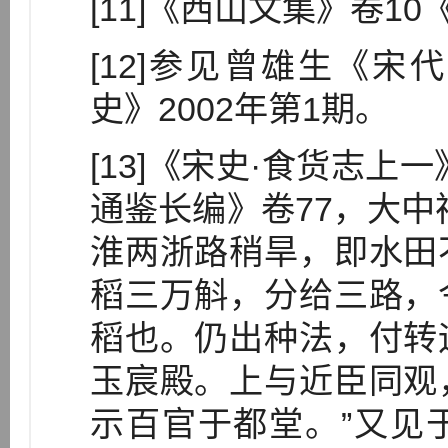
[11]《西山文集》卷1
[12]参见曾雄生《
史》2002年第1期。
[13]《宋史·食货志上
通鉴长编》卷77，大中
淮两浙路稍旱，即水田
稻三万斛，分给三路，
稻也。仍出种法，付转
玉宸殿。上与近臣同观
示百官于都堂。”又见