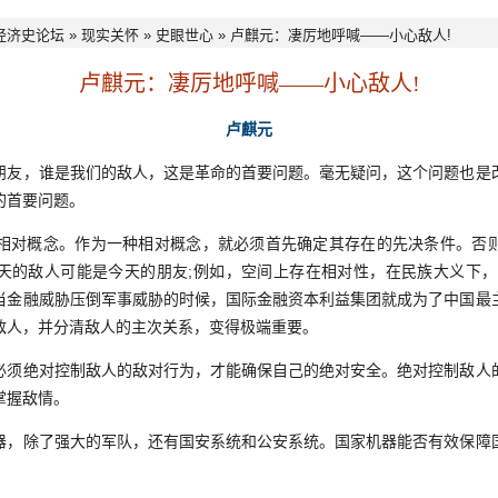
经济史论坛
»
现实关怀
»
史眼世心
» 卢麒元：凄厉地呼喊——小心敌人!
卢麒元：凄厉地呼喊——小心敌人!
卢麒元
，谁是我们的敌人，这是革命的首要问题。毫无疑问，这个问题也是
的首要问题。
相对概念。作为一种相对概念，就必须首先确定其存在的先决条件。否
天的敌人可能是今天的朋友;例如，空间上存在相对性，在民族大义下，
当金融威胁压倒军事威胁的时候，国际金融资本利益集团就成为了中国最
敌人，并分清敌人的主次关系，变得极端重要。
绝对控制敌人的敌对行为，才能确保自己的绝对安全。绝对控制敌人
掌握敌情。
除了强大的军队，还有国安系统和公安系统。国家机器能否有效保障