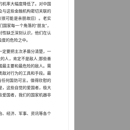
的机率大幅度降低了。对中国
及与这些金融机构密切关联的
（很可能是亲朋故旧）。老实
国家每一个角落的“朋友”，
对性缺乏深刻认识，他们在认
极度的危险之中。
一定要把主次矛盾分清楚，一
的人，肯定不是敌人;那些善
国最主要和最危险的敌人。需
类敌对行为的工具和手段。最
有任何国防可言。值得欣慰的
是，这些自觉的爱国者，极大
些爱国者，我们的国家机器非
治、经济、军事、资讯等各个