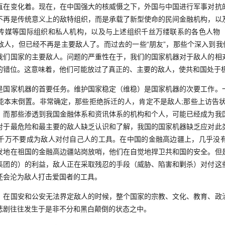
变化着。现在，在中国强大的核威慑之下，外国与中国进行军事对抗
不再是传统意义上的敌特组织，而是承载了新型使命的民间金融机构，以
传媒等国际组织和私人机构，以及与上述组织千丝万缕联系的各色人物
敌人，但已经不再是主要敌人了。而过去的一些“朋友”，那些个深入到我们
我们国家的主要敌人。问题的严重性在于，我们的国家机器对于敌人的相
的错位。这意味着，他们可能放过了真正的、主要的敌人，使共和国处于
家机器的首要任务。维护国家稳定（维稳）是国家机器的次要工作。
能本末倒置。非常确定，那些拒绝拆迁的人，肯定不是敌人;那些上访告状
。而那些渗透到我国金融体系和资讯体系的机构和个人，可能已经成为我
对于最危险和最主要的敌人缺乏认识和了解，我国的国家机器缺乏应对此
千万不要成为敌人对付自己人的工具。在中国的金融高边疆上，几乎没
发地在祖国的金融高边疆站岗放哨，他们在自觉地捍卫共和国的安全。但
集团的）的利益，敌人正在采取残忍的手段（威胁、陷害和剿杀）对付这
还会沦为敌人打击爱国者的工具。
国安和公安无法界定敌人的时候，整个国家的宗教、文化、教育、政
悲剧往往发生于是非不分和黑白颠倒的状态之中。