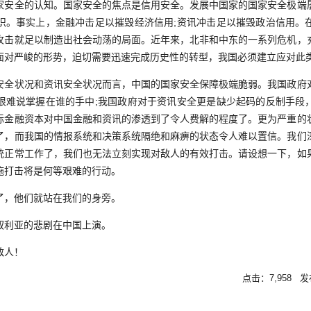
全的认知。国家安全的焦点是信用安全。发展中国家的国家安全极端
识。事实上，金融冲击足以摧毁经济信用;资讯冲击足以摧毁政治信用。
攻击就足以制造出社会动荡的局面。近年来，北非和中东的一系列危机，
面对严峻的形势，迫切需要迅速完成历史性的转型，我国必须建立应对此
状况和资讯安全状况而言，中国的国家安全保障极端脆弱。我国政府
很难说掌握在谁的手中;我国政府对于资讯安全更是缺少起码的反制手段
际金融资本对中国金融和资讯的渗透到了令人费解的程度了。更为严重的
了，而我国的情报系统和决策系统隔绝和麻痹的状态令人难以置信。我们
统正常工作了，我们也无法立刻实现对敌人的有效打击。请设想一下，如
施打击将是何等艰难的行动。
，他们就站在我们的身旁。
利亚的悲剧在中国上演。
敌人！
点击：7,958 发布