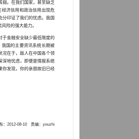
孱弱。在我们国家，甚至缺乏
在经济信用和政治信用出现危
充分印证了我们的忧虑。我国
类风险的强大能力。
对于金融安全缺少最低限度的
，我国的主要资讯系统长期被
状况在于，敌人在中国各个领
深深地忧虑，即便是情报系统
果你发现，你的亲朋故旧已经
：2012-08-10 责编：youzhi