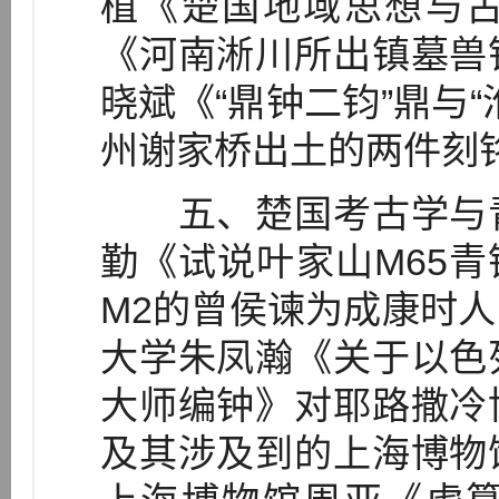
植《楚国地域思想与
《河南淅川所出镇墓兽
晓斌《“鼎钟二钧”鼎与
州谢家桥出土的两件刻
五、楚国考古学与青
勤《试说叶家山M65青
M2的曾侯谏为成康时
大学朱凤瀚《关于以色
大师编钟》对耶路撒冷
及其涉及到的上海博物