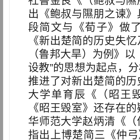
社鲁金良《（鲍叔与隰
出《鲍叔与隰朋之谏》
段简文与《荀子》做
《新出楚简的历史失忆
（鲁邦大旱）为例》以
设教”的思想为起点，
推进了对新出楚简的历
大学单育辰《（昭王毁
《昭王毁室》还存在的
华师范大学赵炳清《（
指出上博楚简三《仲弓