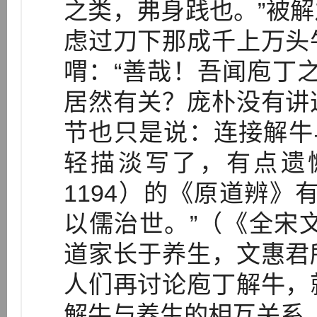
之类，弗身践也。”被
虑过刀下那成千上万头
喟：“善哉！吾闻庖丁
居然有关？庞朴没有讲
节也只是说：连接解牛
轻描淡写了，有点遗憾
1194）的《原道辨》
以儒治世。”（《全宋文
道家长于养生，文惠君
人们再讨论庖丁解牛，
解牛与养生的相互关系