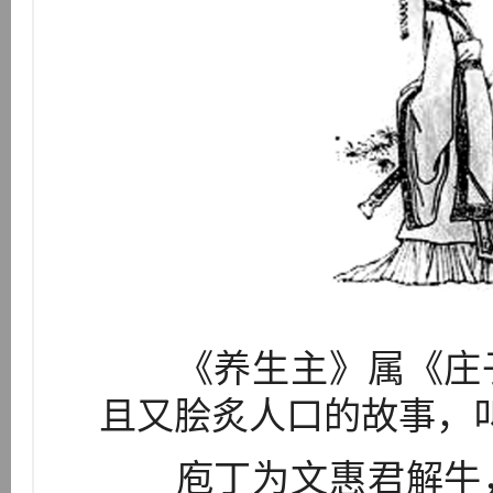
《养生主》属《庄子
且又脍炙人口的故事，
庖丁为文惠君解牛，