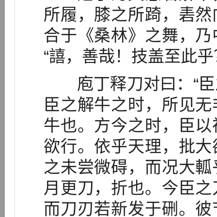
所履，膝之所踦，砉然
合于《桑林》之舞，乃
“譆，善哉！技盖至此乎
庖丁释刀对曰：“臣
臣之解牛之时，所见无
牛也。方今之时，臣以
欲行。依乎天理，批大
之未尝微碍，而况大軱
月更刀，折也。今臣之
而刀刃若新发于硎。彼