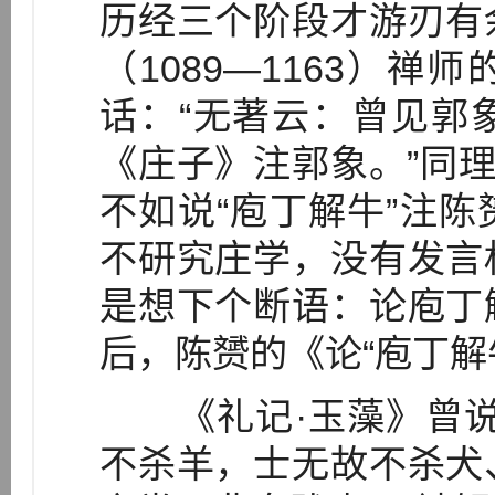
历经三个阶段才游刃有
（1089—1163）
话：“无著云：曾见郭
《庄子》注郭象。”同理
不如说“庖丁解牛”注
不研究庄学，没有发言
是想下个断语：论庖丁
后，陈赟的《论“庖丁解
《礼记·玉藻》曾说
不杀羊，士无故不杀犬