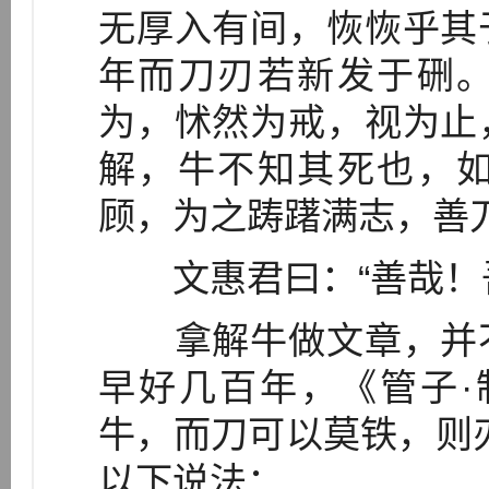
无厚入有间，恢恢乎其
年而刀刃若新发于硎
为，怵然为戒，视为止
解，牛不知其死也，
顾，为之踌躇满志，善
文惠君曰：“善哉！吾
拿解牛做文章，并不
早好几百年，《管子·
牛，而刀可以莫铁，则
以下说法：