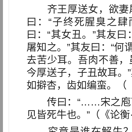
齐王厚送女，欲妻屠
曰：“子终死腥臭之肆
曰：“其女丑。”其友曰
屠知之。”其友曰：“何
去苦少耳。吾肉不善，
今厚送子，子丑故耳。
如擗杏，齿如编蛮。（
传曰：“……宋之庖
见皆死牛也。”（《论衡
究竟是谁在解牛？