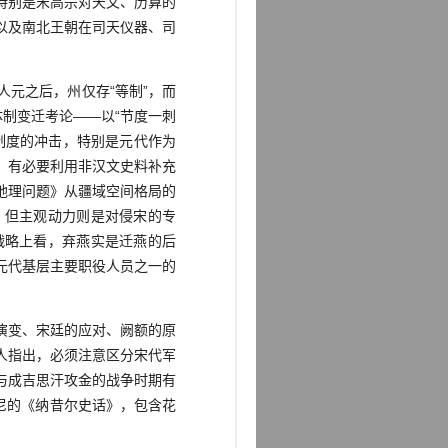
特别是宋高宗对天文、历算的
以及南北王朝在司天仪器、司
人元之后，州仅存“等制”，而
制变迁考论——以“节度一刺
制度的冲击，特别是元代作为
，有必要利用非汉文史料补充
地理问题》从疆域空间格局的
，但主观动力则是对侵宋的专
战略上看，弃燕实是迁燕的后
元代基层主要职役人员之一的
演变、宋廷的应对、阙额的原
人指出，必须注意区分宋代军
与成吉思汗攻金的战争时期有
札尼的《纳昔尔史话》，包含花