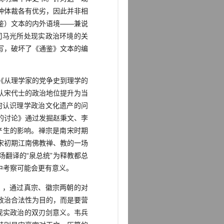
种体裁各有优劣，因此并非相
鉴）文本的内外语境——兼说
司马光所处现实政治环境的关
写，破坏了《通鉴》文本的编
《从理学家的党争史到理学的
认宋代士的政治地位提升为当
何认识理学政治文化遗产的问
的讨论》通过发掘赵秉文、李
产生的影响。禅宗是南宋时期
宋初期江南佛教禅、教的一场
翻译的“泉总统”为释教都总
中考察可能会更有意义。
，通过真宗、徽宗两朝的对
政治合法性为目的，而是要营
现实政治的双刃剑意义。韦兵