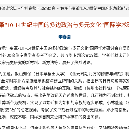
经济史论坛
»
学科春秋
»
动态信息
» “传承与变革”10-14世纪中国的多边政治
革”10-14世纪中国的多边政治与多元文化”国际学
李春圆
“传承与变革-10 -14世纪中国的多边政治与多元文化”国际学术研讨会
外的30余位专家学者参考了会议，共收到专题论文19篇。学者们就宋元
及宋元史研究的新材料、新方法等，展开了热烈讨论。
题。饭山知保（日本早稻田大学）《金元时期北方的修谱与碑刻》利用
讨了金元时期北方家族继承系谱与建立碑刻的关系，指出建碑具有与编纂家
”的概念、组织特点及其与社会结构的互动。魏峰（杭州市社科院）《先茔
等前代碑志的特点，指出先茔碑记因详述家族世系，几可视为石刻谱牒，
迁葬新茔为契机，实现了以始迁祖为始祖的宗族的逐步形成。小林隆道（
“纸”变“石”的动态视角，考察了文书刻石过程中的历史内涵。邓小南指出
咀嚼、深挖不够，同样是目前宋史研究中存在的突出问题。
纲目体史书，但南宋陈均等人编修的纲目体当代史，又随即被改编为