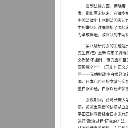
官制法律方面，杨晓春（南
发，指出唐宋以来，在律令
中国法律史上判例法因素起
中的举状》详细剖析了围绕
为渐成普遍。改官状的书写
第八场研讨会的主题是元代
先生商榷》重新肯定了周清澍
必烈破坏祖制一事仍应在至元
高智耀卒年与《元史》正文
易——元朝财政中白银经济
国、日本和西亚的文献与实
量白银流通，白银以秘密贸
会议期间，台湾长庚大学教
演。黄宽重教授的讲演从立
平田茂树教授结合日本宋代
进行“政治过程”研究的方