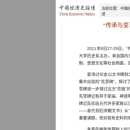
当前位置：
中国
述
“传承与变
2011年8日27-29日，
大学历史系主办，来自国内
制、思想文化等社会侧面，
首场讨论会以文书碑刻为主
集中出现的“先茔碑”，探
茔碑进一步探讨北方“宗族
先茔碑记有异于家庙、神道
碑记反应出元代许多家族以
——金代刻石宋朝文书》从
重要课题，但对现有史料的
朱熹在编年体基础上创立了