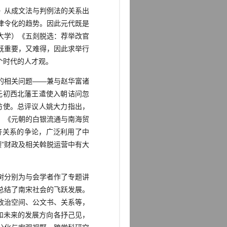
》从成文法与判例法的关系出
律令化的趋势。因此元代既是
大学）《五剡脱选：荐举改官
既重要，又难得，因此求举行
个时代的人才观。
的相关问题——兼与赵华富诸
定元初西北藩王遣使入朝诘问忽
廉访使。总评议人姚大力指出，
）《元朝的白银流通与南海贸
济关系的争论，广泛利用了中
”财政及相关斡脱运营中有大
树分别为与会学者作了专题讲
总结了南宋社会的飞跃发展。
政治空间、公文书、关系等，
和未来的发展方向各抒己见，