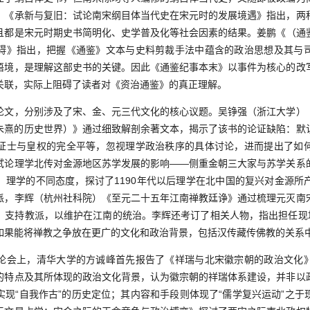
）《承新与复旧：试论南宋纲目体当代史在宋元时的发展境遇》指出，两
且都是宋元时期史书简明化、史学普及化等社会因素的结果。姜鹏《（通
碍》指出，把握《通鉴》文本与史料剪裁手法中蕴含的政治思想及其与
语境，是理解这部史书的关键。因此《通鉴纪事本末》以事件为核心的改
关联，实际上阻碍了读者对《资治通鉴》的真正理解。
，分别涉及了宋、金、元三代文化的核心议题。吴铮强（浙江大学）
朱熹的历史世界）》通过细致解剖余著文本，揭示了该书的论证缺陷：默
证士与皇权的完全平等，忽视理学政治秩序的具体讨论，进而提出了如
试论理学北传对金源地区苏学发展的影响——侧重金朝三大家与苏学关系
、理学的不同态度，探讨了1190年代以后理学在北中国的复兴对金源所
派，李辉（杭州社科院）《至元二十五年江南禅教廷诤》通过梳理元灭南
、支持教派，以维护在江南的统治。李辉还考订了相关人物，指出担任现场
如果能将禅教之争放在更广的文化和政治背景，包括汉传藏传佛教的关系
会上，清华大学的方诚峰首先报告了《祥瑞与北宋徽宗朝的政治文化》
的特点及其所体现的政治文化背景，认为徽宗朝的祥瑞体系建设，并非以
实现“自我作古”的历史定位；其内容和手段则体现了“儒学复兴运动”之于