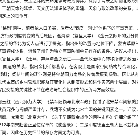
天文星占学：宋金之际的天命竞争与政治博弈》探讨了两宋之际南北政权
、王朝天命的延续、天文历法知识体系的重建、天象与政治改革的关系，
制定上的竞争等。
格制”两种，前者依人口多寡，后者依“节度一刺史”体系下的军事等第。
一地方行政制度转变的背后原因，温海清（复旦大学）《金元之际州的划分体
元之际的华北为切人点进行了探究，指出州的滥置与地位下降，蒙古草原
军事镇戍体系，消解了州作为独立军事防御单元存在的条件。评议人提出
（复旦大学）《迁燕、弃燕与金之衰亡——金代政治中心转移所涉之政治
、国运的关系，指出金初迁都燕京，在客观上是国家空间结构的合理化
倾斜；贞桔年间的迁汴则是将金朝国力南移的传统发展到极致。因此从
元代主首的乡村管理职能及其变化》从制度形式和运作实态两个层面，对
官民交接的关键性环节在政治与社会组织中的正负两方面效应。
红（西北师范大学）《禁军阙额与北宋军政》探讨了北宋禁军阙额的
兵员冗多与阙额严重并存，兵籍不实成为北宋亡国的关键因素之一。评议
阙额。党宝海（北京大学）《关于早期蒙金战争的两种史料》详细介绍了
-1212年南宋赴金正旦使程卓的《使金录》；二是印度德里王朝大臣术兹
所闻，因此在历史细节的保存方面尤为可贵。