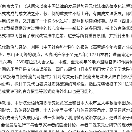
京大学）《从唐宋以来中国法律的发展趋势看元代法律的律令化过程
格式构成的成文法之外，敕、例的重要性不断上升，有向成文法发展，即
作用的高峰，又开启了一个律令化过程，影响到明律的修纂。胡坤（西北
宋代荐举磨勘改官过程中的核心文书——举状的诸多问题，指出改官举状
格式和举词包含了宋代改官法中连带、避亲等所有重要原则，并折射出那
政治与经济。刘晓（中国社会科学院）的报告《高智耀卒年考证产生
、杉山正明等的观点，即高氏应卒于至元八年( 1271)左右；进而肯
六年( 1269)塔拉思大会之后；中统、至元初年的地方监察官仍称作
之间的矛盾乃是文句点读所致。四日市康博（日本早稻田大学文学学术院
的转换与白银外流的可能性》针对有关元代白银流出与欧亚大陆白银经
物史料，探讨了元代白银通过海路流通的可能性。指出元朝诸投下的 “私领
易或受许可的官方贸易等形式向海外出口也是可能的。
授、中研院史语所兼职研究员黄宽重和日本大阪市立大学教授平田茂
国形势、政治经济政策、士人的乡里关怀与群体意识等角度，高屋建瓴地
政治史研究的发展历程，进一步阐释了利用微观政治学观点，通过着眼于
法。会议最后进行了与会专家学者的圆桌讨论。学者们就宋元史研究的现状