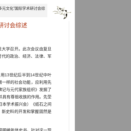
与多元文化”国际学术研讨会综
术研讨会综述
在复旦大学召开。此次会议由复旦
时代的政治、经济、法律、军
13世纪后半到14世纪中叶
谱一样的社会功能，应利用先
碑记与元代家族组织》发掘了
并具有尊祖收族的作用。先茔
日本学术振兴会）《纸石之间
，新史料的开发和掌握固然是
简明编年体史书。针对这一现