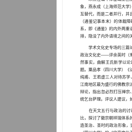
象，燕永成（上海师范大学
互替代，而是二者并行，并
（通鉴记事本末）的体裁障
系，即《通鉴》的内外两重
排，隐没了内外语境之间的
学术文化史专场的三篇论文
政治文化史——评余英时（
然事实，曲解王氏新学以论
题。粟品孝（四川大学）《
纯甫、王若虚三人对待苏学
江南地区最为盛行的佛教宗
辩论，指出忽必烈打压禅宗
统乞台萨理。评议人建议，
在天文五行与政治的讨论
比，探讨了徽宗朝祥瑞体系
造圣治、圣时的政治形象，