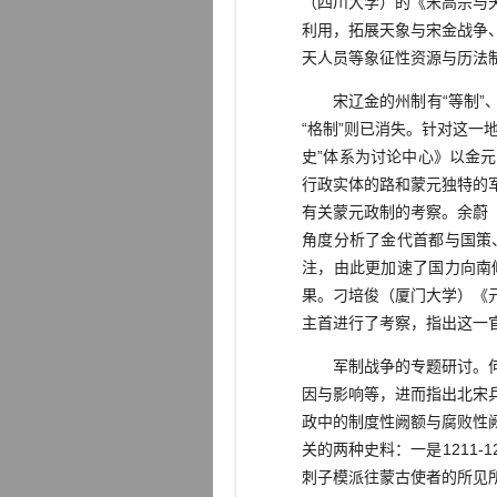
（四川大学）的《宋高宗与
利用，拓展天象与宋金战争
天人员等象征性资源与历法
宋辽金的州制有“等制”、“
“格制”则已消失。针对这
史”体系为讨论中心》以金
行政实体的路和蒙元独特的
有关蒙元政制的考察。余蔚
角度分析了金代首都与国策
注，由此更加速了国力向南
果。刁培俊（厦门大学）《
主首进行了考察，指出这一
军制战争的专题研讨。何玉
因与影响等，进而指出北宋
政中的制度性阙额与腐败性
关的两种史料：一是1211
刺子模派往蒙古使者的所见