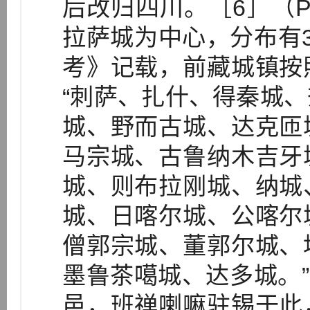
后改归四川。［6］（P.
拉萨城为中心，分布有
考》记载，前藏城镇按
“刺萨、扎什、得秦城
城、野而古城、达克匝
马宗城、古鲁纳木吉牙
城、则布拉刚城、纳城
城、日喀尔城、公喀尔
僧郭宗城、董郭尔城、
墨鲁茶噶城、达多城。”
邑，班禅喇嘛驻锡于此