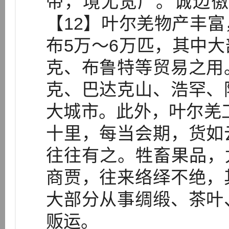
带，境尤宽广。诚边徼
【12】叶尔羌物产丰
布5万～6万匹，其中
克、布鲁特等贸易之用
克、巴达克山、浩罕、
大城市。此外，叶尔羌
十里，每当会期，货如
往往有之。牲畜果品，
商贾，往来络绎不绝，
大部分从事绸缎、茶叶
贩运。