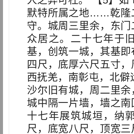
人之弊可杜。”【5】如
默特所属之地……乾隆
守。城周三里余，东门
众居之。二十七年于
基，创筑一城，其基即
四尺，底厚六尺五寸，
西抚羌，南彰屯，北僻远
沙尔旧有城，周二里余
城中隔一片墙，墙之南
十七年展筑城垣，纳
尺，底宽八尺，顶宽三