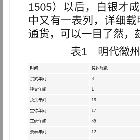
1505）以后，白银才成
中又有一表列，详细载
通货，可以一目了然，
表1 明代徽
时间
契约张数
洪武年间
8
建文年间
1
永乐年间
16
宣德年间
17
正统年间
48
景泰年间
12