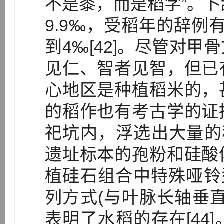
不是黍，而是稻字”。卜
9.9‰，受稻年的辞例有
到4‰[42]。尽管对
见仁、智者见智，但已
心地区是种植稻米的，
的稻作也有考古学的证
祀坑内，浮选出大量的稻
遗址标本的孢粉和硅酸
植硅石组合中特殊哑铃
列方式(与叶脉长轴垂
表明了水稻的存在[44