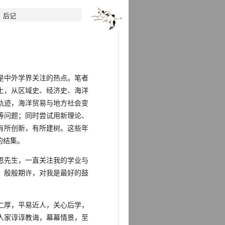
》后记
是中外学界关注的热点。笔者
上，从区域史、经济史、海洋
轨迹，海洋贸易与地方社会变
等问题；同时尝试用新理论、
有所创新，有所建树。这些年
的结集。
恩先生，一直关注我的学业与
，殷殷期许，对我是最好的鼓
仁厚，平易近人，关心后学，
人家谆谆教诲，幕幕情景，至