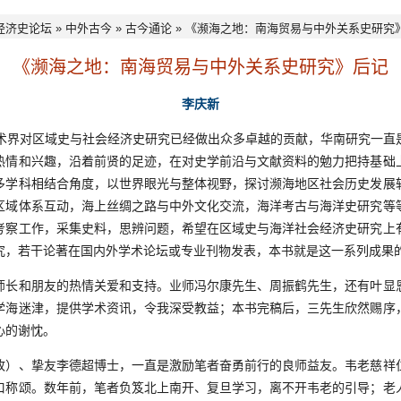
经济史论坛
»
中外古今
»
古今通论
» 《濒海之地：南海贸易与中外关系史研究
《濒海之地：南海贸易与中外关系史研究》后记
李庆新
界对区域史与社会经济史研究已经做出众多卓越的贡献，华南研究一直
热情和兴趣，沿着前贤的足迹，在对史学前沿与文献资料的勉力把持基础
多学科相结合角度，以世界眼光与整体视野，探讨濒海地区社会历史发展
区域体系互动，海上丝绸之路与中外文化交流，海洋考古与海洋史研究等
考察工作，采集史料，思辨问题，希望在区域史与海洋社会经济史研究上
究，若干论著在国内外学术论坛或专业刊物发表，本书就是这一系列成果
和朋友的热情关爱和支持。业师冯尔康先生、周振鹤先生，还有叶显
学海迷津，提供学术资讯，令我深受教益；本书完稿后，三先生欣然赐序
心的谢忱。
、挚友李德超博士，一直是激励笔者奋勇前行的良师益友。韦老慈祥
口称颂。数年前，笔者负笈北上南开、复旦学习，离不开韦老的引导；老