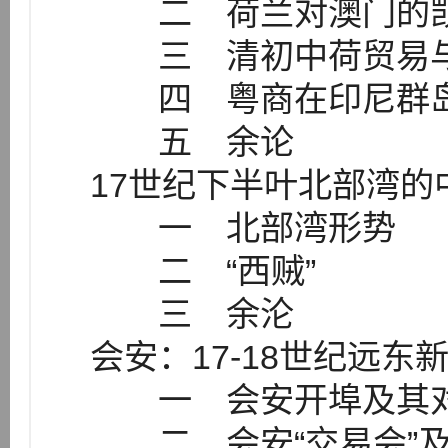
二 荷兰对澳门的
三 清初中荷贸易与
四 粤商在印尼群
五 余论
17世纪下半叶北部湾的中
一 北部湾形势
二 “西贼”
三 余沦
会安：17-18世纪远
一 会安开埠及其对
二 会安“交易会”及