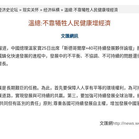
经济史论坛
»
现实关怀
»
经济纵横
» 溫總:不靠犧牲人民健康增經濟
溫總:不靠犧牲人民健康增經濟
文匯網訊
報道，中國總理溫家寶25日出席「斯德哥爾摩+40可持續發展夥伴論壇」
城鎮化快速發展的進程中，發展中的不平衡、不協調、不可持續的問題還
增長。
展是長期艱巨的任務。為此，首先要保障人人享有平等的環境權利，為可
展道路，實現發展與可持續的共贏。第三，要加強可持續發展全球治理。
「共同但有區別的責任」原則;尊重各國可持續發展自主權，增加發展中國
文匯網
http://news.