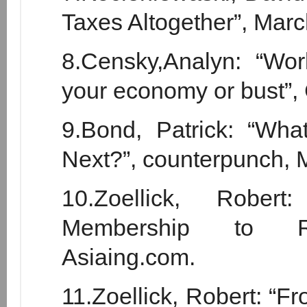
Taxes Altogether”, Marc
8.Censky,Analyn: “Wo
your economy or bust”,
9.Bond, Patrick: “Wha
Next?”, counterpunch, 
10.Zoellick, Rober
Membership to Res
Asiaing.com.
11.Zoellick, Robert: 