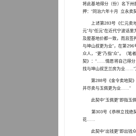
将此基地得分（份）名下卅
押：“同治六年十月 立永卖
上述第283号《仁元卖地契
元”与“任沅”在近代宁波
及屋基地价都一致，而且签
与坤山叔更为业”，在第296
众人，“更”乃指“众”。（
契》：“……情愿将自己得分
找与坤山叔芝兰房为业……”
第288号《金令卖地契》
并尽卖与玉佩更为业……”
此契中“玉佩更”即指玉佩
第303号《恭林立找绝契
花……
此契中“出钱更”即出钱众人