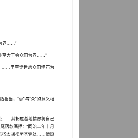
界……”
至大王会众田为界……”
：……里至樊世房众田埋石为
相当，“更”与“众”的意义相
处……其祀屋基地情愿将自己
尾落款画押：“同治二年十月
愿将太祖祀屋基壹处……情愿