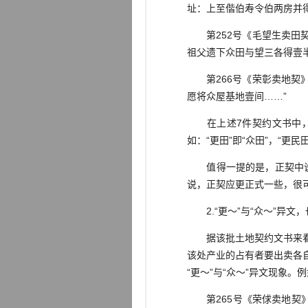
址：上至偕伯寿令伯两房并
第252号《毛望生卖田契
祖父遗下众田与望三各得壹半
第266号《荣彰卖地契》
愿将众屋基地壹间……”
在上述7件契约文书中，正
如：“更田”即“众田”，“更民
值得一提的是，正契中说作
说，正契应更正式一些，很可
2.“更～”与“众～”异文
据该批土地契约文书来看，
该处产业的占有者要出卖各
“更～”与“众～”异文现象。
第265号《荣俅卖地契》、