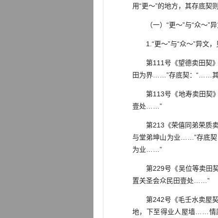
用“更～”的地方，其存底契
（一）“更～”与“众～”异
1.“更～”与“众～”异文
第111号《望德卖田契》
田为界……”存底契：“……
第113号《地寿卖田契》
壹处……”
第213《荣僖同弟荣质卖
与堂弟坤山为业……”存底
为业……”
第229号《吴位等卖田契
置关圣会众民田壹处……”
第242号《毛壬水卖屋契
地，下至得业人屋墙……情