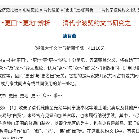
经济史论坛
»
明清史论
»
清代通论
» “更田”“更地”辨析——清代宁波契约文书
“更田”“更地”辨析——清代宁波契约文书研究之一
唐智燕
（湘潭大学文学与新闻学院 411105）
文书中“更田”、“更地”等“更～”说法十分常见，弄清楚其含义，将有助
众～”及“采～”异文现象，认为“更～”与“众～”或“采～”所指相同，即
屋等，因而“更田”与“更名田”无关，它指的是两家或几家共同占有或共同
家或几家共同占有或共同使用的某一处地。
书 更田 更地 更～ 众～ 采～
【1】收录了清代乾隆至光绪年间宁波奉化等地土地买卖以及其他产权
交易的“白契”，未经官府见证和加盖官印，也未履行纳税手续。其中，典
是毛坤山周围的普通自耕农，以奉化地区的为主，也有少数是新昌、鄞县
坤山称作“伯”、“叔”、“兄”、“弟”或“侄”等。在这批契约文书中，有
、卖地契为主。