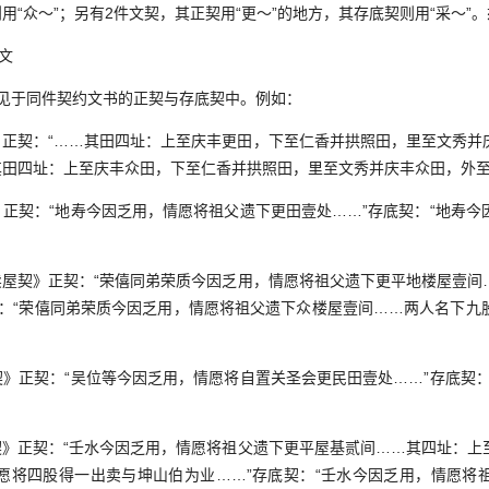
则用“众～”；另有2件文契，其正契用“更～”的地方，其存底契则用“采～”
文
，见于同件契约文书的正契与存底契中。例如：
正契：“……其田四址：上至庆丰更田，下至仁香并拱照田，里至文秀并
其田四址：上至庆丰众田，下至仁香并拱照田，里至文秀并庆丰众田，外至
正契：“地寿今因乏用，情愿将祖父遗下更田壹处……”存底契：“地寿今
屋契》正契：“荣僖同弟荣质今因乏用，情愿将祖父遗下更平地楼屋壹间
契：“荣僖同弟荣质今因乏用，情愿将祖父遗下众楼屋壹间……两人名下九
》正契：“吴位等今因乏用，情愿将自置关圣会更民田壹处……”存底契：
》正契：“壬水今因乏用，情愿将祖父遗下更平屋基贰间……其四址：上
愿将四股得一出卖与坤山伯为业……”存底契：“壬水今因乏用，情愿将