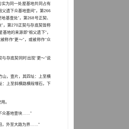
的实为同一处屋基地共同占有
父遗下众基地壹间”，第266
地基壹处”，第268号正契、
”，第270正契与存底契皆称
处屋基地的来源即“祖父遗下”，
被称作“更～”，或被称作“众
与存底契同时出现“更～”说
竹山，壹片，其四址：上至横
址：上至斜横路横叚埋石，下
使用。
众基地壹块……”
，外至大路为界……”