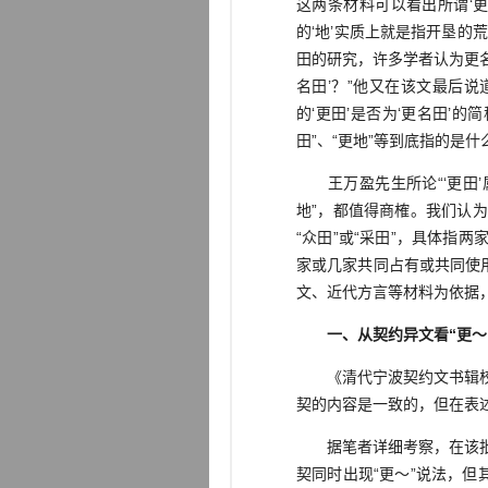
这两条材料可以看出所谓‘
的‘地’实质上就是指开垦的荒
田的研究，许多学者认为更名
名田’？”他又在该文最后
的‘更田’是否为‘更名田’
田”、“更地”等到底指的是
王万盈先生所论“‘更田’属
地”，都值得商榷。我们认为
“众田”或“采田”，具体指两
家或几家共同占有或共同使
文、近代方言等材料为依据
一、从契约异文看“更～
《清代宁波契约文书辑校》
契的内容是一致的，但在表
据笔者详细考察，在该批土
契同时出现“更～”说法，但