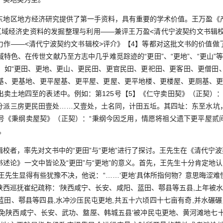
区地方经济研究提供了第一手资料，具有重要的学术价值。王万盈《
区域经济史资料的发掘整理与利用——兼评王万盈<清代宁波契约文书辑校
力作——<清代宁波契约文书辑校>评介》【4】等都对这批文书的价值做
特色、在传世文献乃至方志中几乎难觅踪迹的“更田”、“更地”、“更山”等“
，如“更田、更地、更山、更民田、更官民田、更祀田、更客田、更僧田
基、更基地、更平屋基、更平屋、更屋、更平地楼、更楼屋、更厕基、更
出卖土地四至的表述中。例如：第125号【5】《仁守卖田契》（正契）：
分派三房更民田壹处……又壹处，土名同，计田五坵。其四址：东至水坑
43号《秉纲卖屋契》（正契）：“秉纲今因乏用，情愿将祖父遗下更平屋贰
。
者，率先对文书中的“更田”与“更地”进行了探讨。王先生在《清代宁波契
论》一文中皆论及“更田”与“更地”的意义。首先，王先生十分肯定地认为“
，王先生显得有些犹豫不决，他说：“……‘更地’具体所指何物？意思晦涩
年)陕西巡抚崔纪疏称：‘陕西咸宁、长安、咸阳、蓝田、鄠县等五县,上年被水
田、鄠县等四县,水冲沙压民屯更地,共五十六顷四十七亩有奇,并水碾碾
下诏蠲免陕西咸宁、长安、武功、盩厔、韩城五县‘被冲民屯更地、黄河滩地七