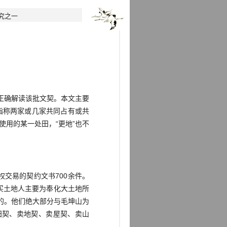
研究之一
于正确解读该批文契。本文主要
用以指称两家或几家共同占有或共
使用的某一处田，“更地”也不
交易的契约文书700余件。
买土地人主要为奉化大土地所
的。他们绝大部分与毛坤山为
卖田契、卖地契、卖屋契、卖山