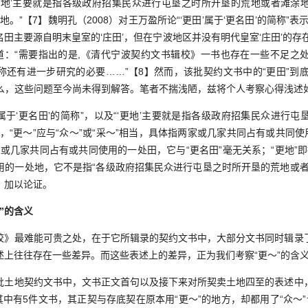
更地’主要就是指各级政府招集民众进行屯垦之时所开垦的荒地或者滩涂
地。”【7】魏明孔（2008）对王万盈所论“‘更田’属于‘更名田’的简称”
田主要源自明末皇室的‘庄田’，但在宁波地区并没有明代皇室‘庄田’的存
说道：“需要指出的是,《清代宁波契约文书辑校》一书也存在一些不足之
的简称还有进一步研究的必要……”【8】然而，该批契约文书中的“更田”到底
什么，这些问题至今尚未得到解答。笔者不揣浅陋，兹将个人考察心得浅述
于‘更名田’的简称”，以及“‘更地’主要就是指各级政府招集民众进行
，“更～”应与“众～”或“采～”相当，具体指两家或几家共同占有或共同使
家或几家共同占有或共同使用的一处田，它与“更名田”毫无关系；“更地”即
用的一处地，它不是指“各级政府招集民众进行屯垦之时所开垦的荒地或者
，加以论证。
”的含义
最难能可贵之处，在于它所辑录的契约文书中，大部分文书同时辑录
述上往往存在一些差异。而这些表述上的差异，正为我们考察“更～”的含
地契约文书中，文书正文首句以及接下来对所契卖土地四至的表述中
其中有5件文书，其正契与存底契在原本用“更～”的地方，却都用了“众～