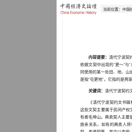
当前位置：
中国
内容提要：
清代宁波契约
依据文契中出现的“更～”与“
同使用的某一处田、地、山或
是指“屯更地”，它指的是两
关键词：
清代宁波契约文
《清代宁波契约文书辑校》
这些文契主要属于民间产权
有者毛坤山。典卖契人主要
族亲关系，如有的典卖人将毛
契、卖墙契等，其中以卖田