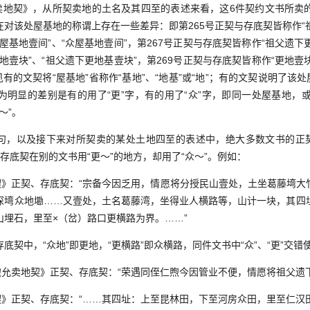
等卖地契》，从所契卖地的土名及其四至的表述来看，这6件契约文书所卖
对该处屋基地的称谓上存在一些差异：即第265号正契与存底契皆称作“祖
屋基地壹间”、“众屋基地壹间”，第267号正契与存底契皆称作“祖父遗下更
地壹块”、“祖父遗下更地基壹块”，第269号正契与存底契皆称作“更地壹块
有的文契将“屋基地”省称作“基地”、“地基”或“地”；有的文契说明了该
明显的差别是有的用了“更”字，有的用了“众”字，即同一处屋基地，或
～”。
，以及接下来对所契卖的某处土地四至的表述中，绝大多数文书的正契
存底契在别的文书用“更～”的地方，却用了“众～”。例如：
》正契、存底契：“宗备今因乏用，情愿将分授民山壹处，土坐葛藤塆大
深塆众地墈……又壹处，土名葛藤湾，坐得业人横路等，山计一块，其四
山埋石，里至×（岔）路口更横路为界。……”
中，“众地”即更地，“更横路”即众横路，同件文书中“众”、“更”交错
允卖地契》正契、存底契：“荣遇同侄仁煦今因管业不便，情愿将祖父遗下
》正契、存底契：“……其四址：上至昆林田，下至河房众田，里至仁汉田