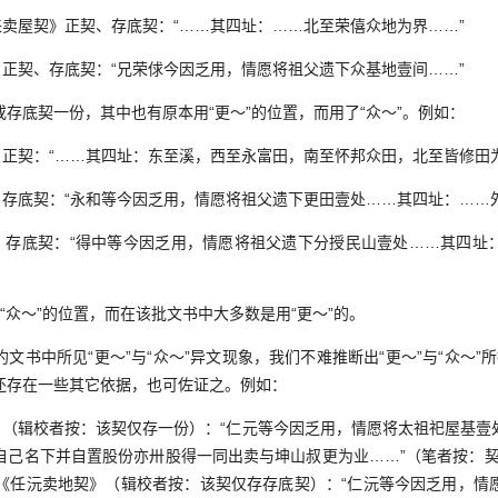
卖屋契》正契、存底契：“……其四址：……北至荣僖众地为界……”
正契、存底契：“兄荣俅今因乏用，情愿将祖父遗下众基地壹间……”
底契一份，其中也有原本用“更～”的位置，而用了“众～”。例如：
正契：“……其四址：东至溪，西至永富田，南至怀邦众田，北至皆修田为
存底契：“永和等今因乏用，情愿将祖父遗下更田壹处……其四址：……外
存底契：“得中等今因乏用，情愿将祖父遗下分授民山壹处……其四址
众～”的位置，而在该批文书中大多数是用“更～”的。
中所见“更～”与“众～”异文现象，我们不难推断出“更～”与“众～”所指
还存在一些其它依据，也可佐证之。例如：
（辑校者按：该契仅存一份）：“仁元等今因乏用，情愿将太祖祀屋基壹
自己名下并自置股份亦卅股得一同出卖与坤山叔更为业……”（笔者按：契
6号《任沅卖地契》（辑校者按：该契仅存存底契）：“仁沅等今因乏用，情