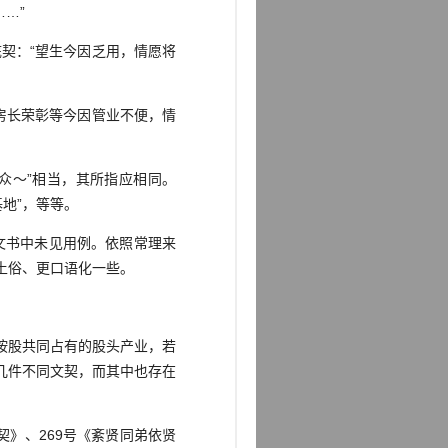
…”
契：“望生今因乏用，情愿将
房长荣彰等今因管业不便，情
众～”相当，其所指应相同。
基地”，等等。
文书中未见用例。依照常理来
更土俗、更口语化一些。
按股共同占有的股头产业，若
几件不同文契，而其中也存在
契》、269号《紊贤同弟依贤