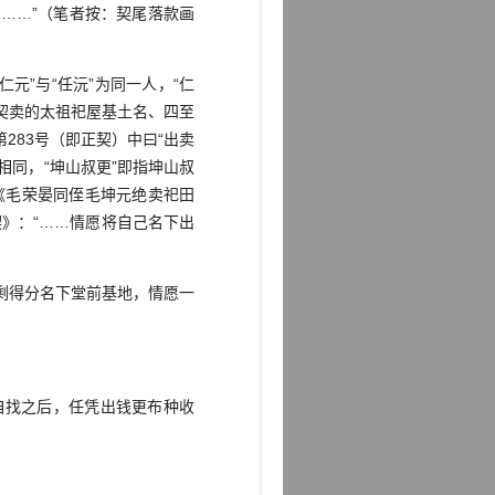
……”（笔者按：契尾落款画
元”与“任沅”为同一人，“仁
契卖的太祖祀屋基土名、四至
83号（即正契）中曰“出卖
指相同，“坤山叔更”即指坤山叔
号《毛荣晏同侄毛坤元绝卖祀田
契》：“……情愿将自己名下出
剩得分名下堂前基地，情愿一
自找之后，任凭出钱更布种收