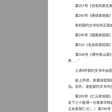
第257号《员有同弟员来
第265号《荣俅卖地契》
有的契约文书仅存正契或存
第285号《园南卖田契》
第310《毛永和卖田契》
第336号《得中卖山契》
界……”
上述8件契约文书中出现“
由上所述，依据该批契约文书
当。另外，该批契约文书中
第283号《仁元卖地契》
名下三十股得一与堂弟华林
立永卖契仁元”。）第29