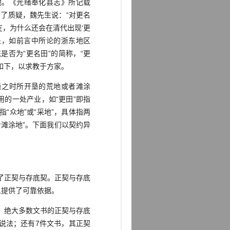
地。《光绪奉化县志》所记载
表示了质疑，魏先生说：“对更名
在，为什么还会在清代出现‘更
处，如前言中所论的浙东地区
是否为“更名田”的简称，“更
如下，以求教于方家。
屯垦之时所开垦的荒地或者滩涂
用的一处产业，如“更田”即指
指“众地”或“采地”，具体指两
滩涂地”。下面我们以契约异
了正契与存底契。正契与存底
义提供了可靠依据。
，绝大多数文书的正契与存底
”说法；还有7件文书，其正契