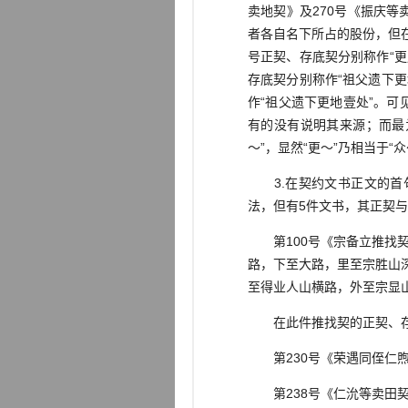
卖地契》及270号《振庆
者各自名下所占的股份，但在
号正契、存底契分别称作“更
存底契分别称作“祖父遗下更
作“祖父遗下更地壹处”。可见
有的没有说明其来源；而最为
～”，显然“更～”乃相当于“众
3.在契约文书正文的首句
法，但有5件文书，其正契与
第100号《宗备立推找契
路，下至大路，里至宗胜山
至得业人山横路，外至宗显
在此件推找契的正契、存底契
第230号《荣遇同侄仁煦
第238号《仁沇等卖田契