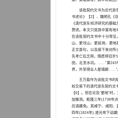
该批契约文书为近代浙东地
书述论》【2】、魏明孔《
《清代浙东经济研究的基础
赘述。本文只就其中富有地域
在该批契约文书中十分常见
山、更坟山、更延岗、更地
正文首句，以及接下来对所
先考亡后乏用，情愿将旧岁
田，北至水坑。……”第2
界，外至得业人屋墙脚……”
王万盈作为该批文书的辑校
权交易下的清代浙东契约文书述
【6】。但在论及“更地”时
加推测。乾隆三年(1738
应请蠲免。其咸宁、咸阳、蓝
四年(1824年),道光帝