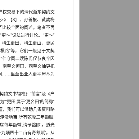
产权交易下的清代浙东契约文
>》【3】、孙善根、黄韵梅
了比较全面的阐述。笔者不再
更～”说法进行讨论。“更～”
、科生更田、科生更山、更民
横路”等，它们一般见于文契
“仁守同二嫂陈氏侄恭良今因
，南至文恒田，西至文灿更祀
间……里至出业人更平屋基为
约文书辑校》“前言”及《产
‘更田’属于‘更名田’的简称”
难懂，我们可以借助几条资料略
淹没地亩,所有乾隆二年额赋,
房每年额徵,请予豁除’。道光
十九顷四十二亩有奇额赋’。从