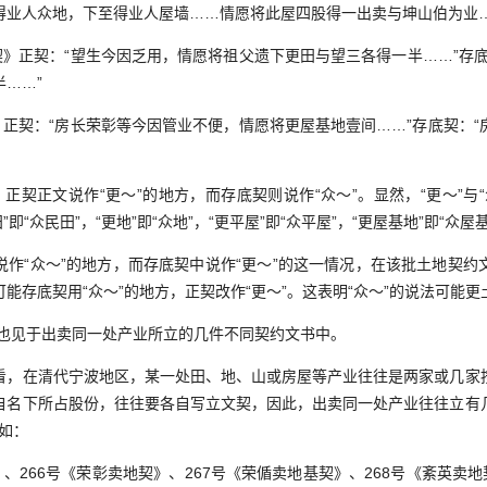
得业人众地，下至得业人屋墙……情愿将此屋四股得一出卖与坤山伯为业…
》正契：“望生今因乏用，情愿将祖父遗下更田与望三各得一半……”存底
……”
正契：“房长荣彰等今因管业不便，情愿将更屋基地壹间……”存底契：“
契正文说作“更～”的地方，而存底契则说作“众～”。显然，“更～”与“
田”即“众民田”，“更地”即“众地”，“更平屋”即“众平屋”，“更屋基地”即“众屋
“众～”的地方，而存底契中说作“更～”的这一情况，在该批土地契约
能存底契用“众～”的地方，正契改作“更～”。这表明“众～”的说法可能
，也见于出卖同一处产业所立的几件不同契约文书中。
在清代宁波地区，某一处田、地、山或房屋等产业往往是两家或几家
自名下所占股份，往往要各自写立文契，因此，出卖同一处产业往往立有
例如：
266号《荣彰卖地契》、267号《荣偱卖地基契》、268号《紊英卖地