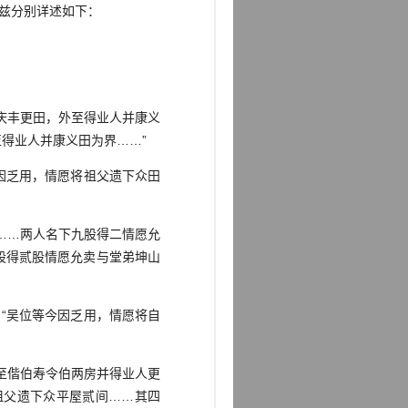
。兹分别详述如下：
庆丰更田，外至得业人并康义
得业人并康义田为界……”
因乏用，情愿将祖父遗下众田
……两人名下九股得二情愿允
股得贰股情愿允卖与堂弟坤山
“吴位等今因乏用，情愿将自
至偕伯寿令伯两房并得业人更
祖父遗下众平屋贰间……其四