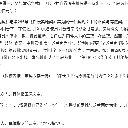
股得一，又与堂弟华林自己名下并自置股头卅股得一同出卖与芝兰房为业
契仁元”。）
》与第296号《任沅卖地契》实为同一件契约文书的正契与存底契。“仁
话里为同音字，在该批文书中人名使用同音借字的现象很常见。这两份文书所
押处也基本一致。据此推断，它们应为同件文书的正契与存底契。然而，第2
号（即存底契）中则云“出卖与芝兰房为业”，即“坤山叔更”与“芝兰房”所
笔者按：据该批契约文书，毛坤山的下一代析分为芝兰两房。如：第290
（份）名下出找与堂兄坤山芝兰二房为业……”第291号《华年卖田找绝
）
（辑校者按：该契今存一份）：“房长金令情愿将老台门内伟臣公派下堂
众人，具体指玉佩房亲。
》：“……情愿将自己得分（份）十八股得贰尽找与芝兰两房为业……
，具体指芝兰两房。“更”即指“众”。