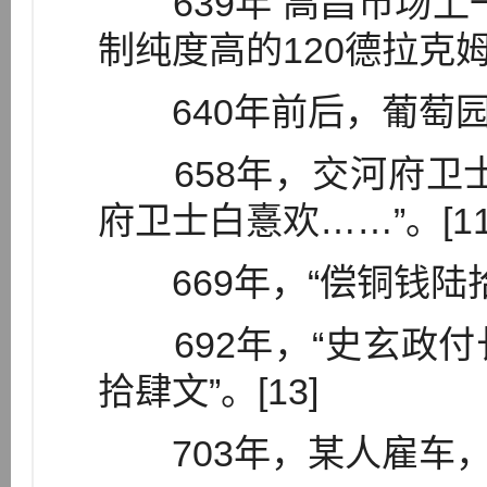
639年 高昌市场上
制纯度高的120德拉克姆”
640年前后，葡萄园买
658年，交河府卫士
府卫士白憙欢……”。[11
669年，“偿铜钱陆拾肆
692年，“史玄政付
拾肆文”。[13]
703年，某人雇车，车价