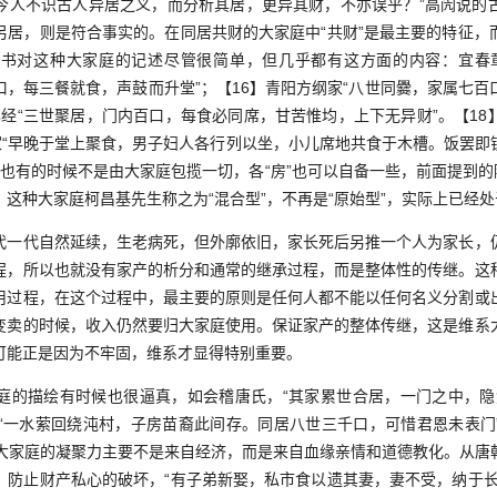
今人不识古人异居之义，而分析其居，更异其财，不亦误乎？”高闶说的
另居，则是符合事实的。在同居共财的大家庭中“共财”是最主要的特征，
书对这种大家庭的记述尽管很简单，但几乎都有这方面的内容：宜春
口，每三餐就食，声鼓而升堂”；【16】青阳方纲家“八世同爨，家属七百
已经“三世聚居，门内百口，每食必同席，甘苦惟均，上下无异财”。【1
姚家“早晚于堂上聚食，男子妇人各行列以坐，小儿席地共食于木槽。饭罢即
】也有的时候不是由大家庭包揽一切，各“房”也可以自备一些，前面提到的
这种大家庭柯昌基先生称之为“混合型”，不再是“原始型”，实际上已经
代自然延续，生老病死，但外廓依旧，家长死后另推一个人为家长，
程，所以也就没有家产的析分和通常的继承过程，而是整体性的传继。这
用过程，在这个过程中，最主要的原则是任何人都不能以任何名义分割或
变卖的时候，收入仍然要归大家庭使用。保证家产的整体传继，这是维系
可能正是因为不牢固，维系才显得特别重要。
描绘有时候也很逼真，如会稽唐氏，“其家累世合居，一门之中，隐
，“一水萦回绕沌村，子房苗裔此间存。同居八世三千口，可惜君恩未表门
种大家庭的凝聚力主要不是来自经济，而是来自血缘亲情和道德教化。从唐
，防止财产私心的破坏，“有子弟新娶，私市食以遗其妻，妻不受，纳于长