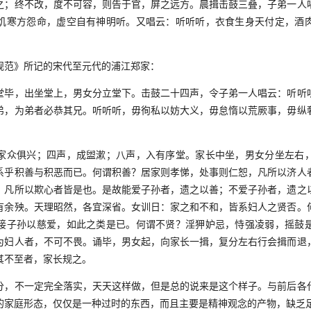
之；终不改，度不可容，则告于官，屏之远方。晨揖击鼓三叠，子弟一人
饥寒方怨命，虚空自有神明听。又唱云：听听听，衣食生身天付定，酒
范》所记的宋代至元代的浦江郑家：
，出坐堂上，男女分立堂下。击鼓二十四声，令子弟一人唱云：听听
弟，为弟者必恭其兄。听听听，毋徇私以妨大义，毋怠惰以荒厥事，毋纵
众俱兴；四声，成盥漱；八声，入有序堂。家长中坐，男女分坐左右，
系乎积善与积恶而已。何谓积善？居家则孝悌，处事则仁恕，凡所以济人
，凡所以欺心者皆是也。是故能爱子孙者，遗之以善；不爱子孙者，遗之
有余殃。天理昭然，各宜深省。女训日：家之和不和，皆系妇人之贤否。
接子孙以慈爱，如此之类是已。何谓不贤？淫狎妒忌，恃强凌弱，摇鼓
为妇人者，不可不畏。诵毕，男女起，向家长一揖，复分左右行会揖而退
其不至者，家长规之。
不一定完全落实，天天这样做，但是总的说来是这个样子。与前后各
的家庭形态，仅仅是一种过时的东西，而且主要是精神观念的产物，缺乏