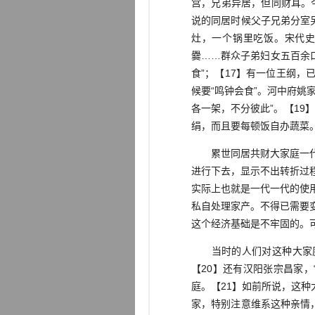
宫，兄弟异居，但同财耳。
说的同居时候父子兄弟分室
灶，一个锅里吃饭。宋代史
爨……群众子弟妇女五百余
食”；【17】有一位王纲，
候要“鸣钟会食”。河中府
各一架，不分彼此”。【19
绢，而且要每顿饭自办蔬菜。
累世同居共财大家庭一代一
进行下去，显示不出转折过
实际上也就是一代一代的使
私自处理家产。不得已需要
这个经济基础是不牢固的。
当时的人们对这种大家庭的
【20】还有汉阳张宗昌家
庭。【21】如前所说，这
家，特别注意维系这种亲情