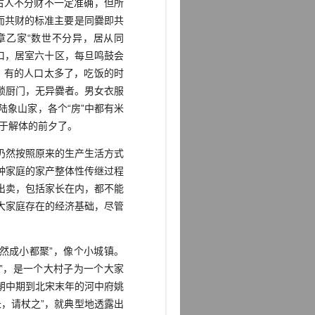
古人不分财不一定准确，但所
而共财的标准主要是同爨即共
章乙家“数世不分异，居从同
口，居室六十区，每旦鸣鼓会
8】有的人口太多了，吃饭的时
锁厨门，无异爨者。男女衣服
陆象山家，各个“房”中都有米
处于解体的前夕了。
仍然按照原来的生产生活方式
种家庭的家产整体性传继过程
出卖，包括家长在内，都不能
大家庭存在的经济基础，尽管
然成小都聚”，像个小城镇。
”，是一个大村子为一个大家
朝中期到北宋末年的河中府姚
，请杖之”，就典型地透露出