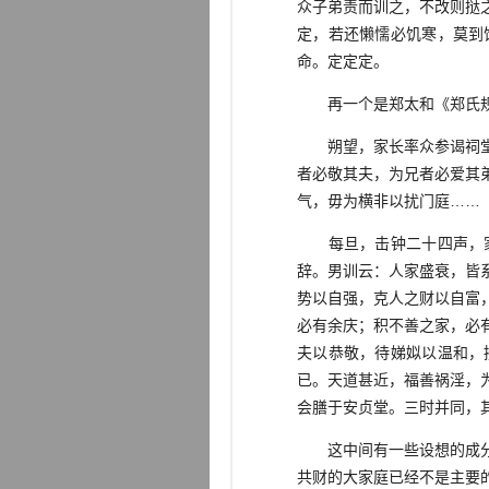
众子弟责而训之，不改则挞
定，若还懒懦必饥寒，莫到
命。定定定。
再一个是郑太和《郑氏规
朔望，家长率众参谒祠堂毕
者必敬其夫，为兄者必爱其
气，毋为横非以扰门庭……
每旦，击钟二十四声，家
辞。男训云：人家盛衰，皆
势以自强，克人之财以自富
必有余庆；积不善之家，必
夫以恭敬，待娣姒以温和，
已。天道甚近，福善祸淫，
会膳于安贞堂。三时并同，
这中间有一些设想的成分，
共财的大家庭已经不是主要