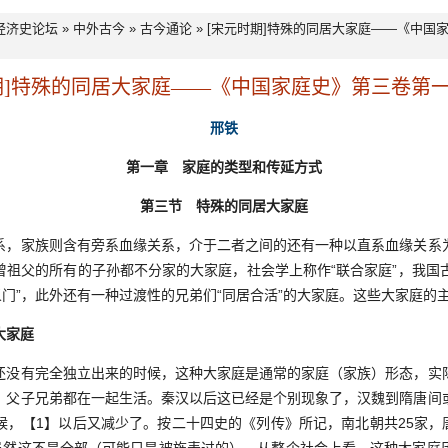
经济史论坛
»
中外古今
»
古今通论
» [宋元时期]特殊的同居大家庭——《中国
期]特殊的同居大家庭——《中国家庭史》第三卷第
邢铁
第一章 家庭的类型和传延方式
第三节 特殊的同居大家庭
家族则含有旁系血缘关系，介于二者之间的还有一种以直系血缘关系
祖父的所有的子孙都不分家的大家庭，社会学上称作“联合家庭”，我国古
义门”，此外还有一种过渡性的兄弟们“同居合活”的大家庭。这些大家庭的主
大家庭
有完全独立出来的时候，这种大家庭是通常的家庭（家族）形态，实
，父子兄弟都在一起生活。秦汉以后这已经是个别现象了，汉魏到隋唐间
，【1】以后又减少了。按二十四史的《列传》所记，南北朝共25家，唐