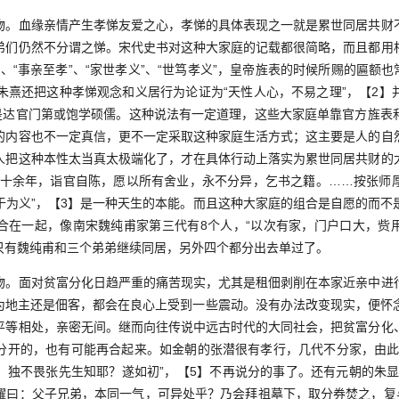
血缘亲情产生孝悌友爱之心，孝悌的具体表现之一就是累世同居共财
弟们仍然不分谓之悌。宋代史书对这种大家庭的记载都很简略，而且都用
”、“事亲至孝”、“家世孝义”、“世笃孝义”，皇帝旌表的时候所赐的匾额也常
家朱熹还把这种孝悌观念和义居行为论证为“天性人心，不易之理”，【2
定是达官门第或饱学硕儒。这种说法有一定道理，这些大家庭单靠官方旌表
的内容也不一定真信，更不一定采取这种家庭生活方式；这主要是人的自
人把这种本性太当真太极端化了，才在具体行动上落实为累世同居共财的
三十余年，诣官自陈，愿以所有舍业，永不分异，乞书之籍。……按张师
于为义”，【3】是一种天生的本能。而且这种大家庭的组合是自愿的而不
合在一起，像南宋魏纯甫家第三代有8个人，“以次有家，门户口大，赀
即只有魏纯甫和三个弟弟继续同居，另外四个都分出去单过了。
面对贫富分化日趋严重的痛苦现实，尤其是租佃剥削在本家近亲中进
作为地主还是佃客，都会在良心上受到一些震动。没有办法改变现实，便怀
平等相处，亲密无间。继而向往传说中远古时代的大同社会，把贫富分化
分开的，也有可能再合起来。如金朝的张潜很有孝行，几代不分家，由此
，独不畏张先生知耶？遂如初”，【5】不再说分的事了。还有元朝的朱显
耀曰：父子兄弟，本同一气，可异处乎？乃会拜祖墓下，取分券焚之，复与