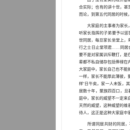
合实际；也有的讲十世，甚
而论，到第五代同居的时候
大家庭的主事者为家长，由
听家长指挥的子弟要予以惩
世同居，每旦家长坐堂上，
行之士日止堂项君……同居
要不是对家属训斥鞭打，是
辈都不私自储存包括俸禄在
大家庭中，家长自己也不能
一样，家长不能厚此薄彼，
样“日午矣，家一人未饭，
居数十年，聚族四百口，旦
庭中，家长的威望不一定来
天然的威望，这种威望的维
待人，这正是这种大家庭中
所谓同居共财的同居，不