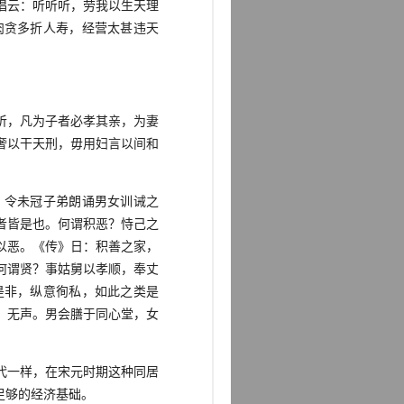
唱云：听听听，劳我以生天理
肉贪多折人寿，经营太甚违天
听，凡为子者必孝其亲，为妻
奢以干天刑，毋用妇言以间和
令未冠子弟朗诵男女训诫之
者皆是也。何谓积恶？恃己之
以恶。《传》日：积善之家，
何谓贤？事姑舅以孝顺，奉丈
是非，纵意徇私，如此之类是
，无声。男会膳于同心堂，女
代一样，在宋元时期这种同居
足够的经济基础。