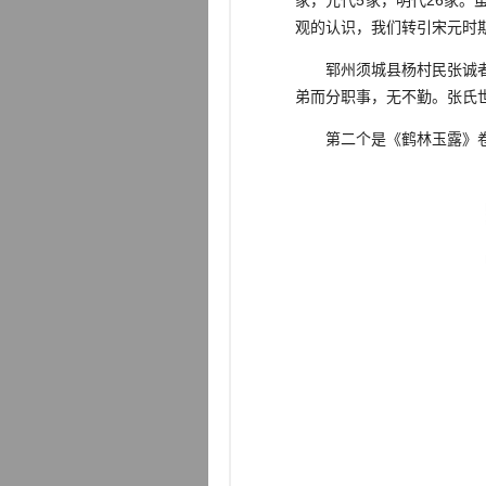
家，元代5家，明代26家
观的认识，我们转引宋元时
郓州须城县杨村民张诚者，
弟而分职事，无不勤。张氏
第二个是《鹤林玉露》卷