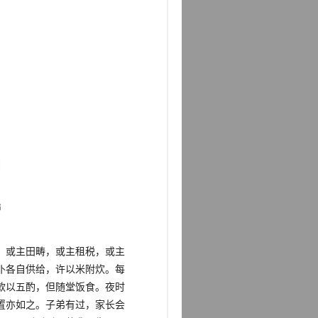
，或主田畴，或主租税，或主
仆各自供给，许以米附炊。每
款以五酌，但随堂饭食。夜时
置亦如之。子弟有过，家长会