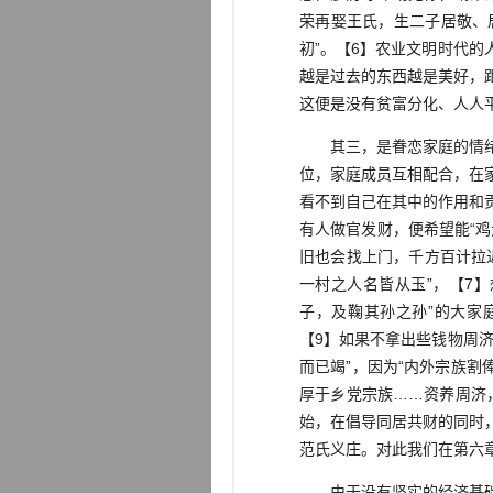
荣再娶王氏，生二子居敬、
初”。【6】农业文明时代
越是过去的东西越是美好，
这便是没有贫富分化、人人
其三，是眷恋家庭的情绪的
位，家庭成员互相配合，在
看不到自己在其中的作用和
有人做官发财，便希望能“
旧也会找上门，千方百计拉
一村之人名皆从玉”，【7
子，及鞠其孙之孙”的大家
【9】如果不拿出些钱物周
而已竭”，因为“内外宗族割
厚于乡党宗族……资养周济
始，在倡导同居共财的同时
范氏义庄。对此我们在第六
由于没有坚实的经济基础，