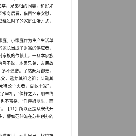
父卒，兄弟相约同爨，和好如
经常向后看，借回忆来安慰，
已经过时了的家庭生活方式，
家庭。小家庭作为生产生活单
的家长当成了财富的供应者，
对家族的依赖上，一旦本家族
弟且不说，本家兄弟、友朋故
，多不通谱。子然既为御史，
其父，逮养其祖之祖；父鞠其
党待公举火者，百数十家”，
了宰相，“俸禄之入，朋未终
里也不富裕，“仰俸禄以生，而
。【11】所以正是从宋代开
庄，譬如范仲淹在苏州创办的
都讲五世、七世同居，比较符