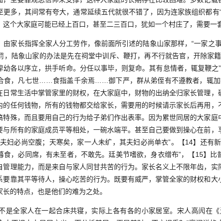
至更多，其间常有夸大，通常延续五代就很不错了，因为连家族组织都有“
，这个大家庭可能已经上百口，甚至二三百口，犹如一个村庄了，需要一
家长指挥全家人分工劳作，像前面所引述的陆象山家那样，“一家之事
罚，陆象山家的办法是先在祠堂中训斥、鞭打，再不行就告官，开除家籍
卑幼各以序立，拱手听命。分任以事毕，则复命。其有怠情者，辄复鞭之”。
合食，凡七世……食指盖千余焉……御下严，群从弟侄有不遵教者，辄加箠
在日常生活中掌管家里的财权，在大家庭中，财物的出纳全归家长管理，
内的任何钱物，所有的钱物都交给家长，需要用的时候请示家长后再用，
搞特殊，而且要用自己的行为给子弟们作出表率。因为累世同居的大家庭
要与所有的家庭成员平等相处，一碗水端平。甚至自己要做到操心在前，
其夫妇必尚空腹；天寒矣，家一人未纩，其夫妇必尚单衣”。【14】还有新
暮食，必同席，有未至者，不敢先。廷美节嗜欲，身衣缯布”，【15】比
自管理能力，而是来自与家人同甘共苦的行为。家长名义上不限年齿，实
系要靠其平等待人，操心吃苦的行为。既要有威严，掌管全家的财权和大
家长的特点，也是他们的难为之处。
是全家人在一起合床共寝，实际上各有各的小家居室。宋人高闶在《送