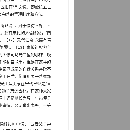
五世而斩”之说。即使按五世
套完善的管理制度和方法。
听命焉”，对于做得不好，不
。还有宋代的茅信卿家，“四
【12】元代江南“永嘉有笃
辱”。【13】家长的权力主
确实像司马光希望的那样，晚
不能私自取用。但是在这样的
中家庭成员的血缘关系亲疏不
享用在后，像临川吴子善家那
安汪廷美家在宋代已经是“义
普通子弟还俭朴。在这种大家
际上还是以长为尊，年齿便是
小事情，又要做出表率，平等
终礼》中说：“古者父子异