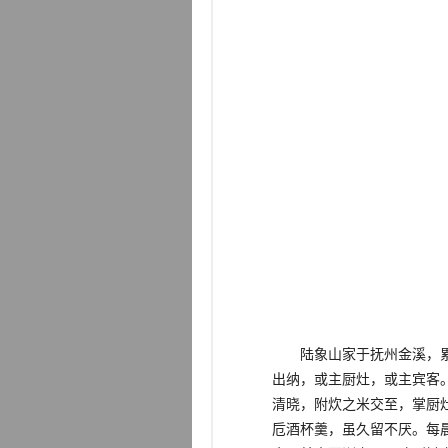
陆象山家于抚州金溪，累世
出纳，或主厨灶，或主宾客
清晓，附炊之米交至，掌厨
卮酒杯羹，虽久留不厌。每