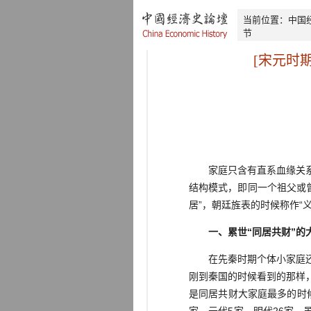
当前位置：
中国
节
[宋元时
家庭只含有直系血缘关系，
结构模式，即同一个祖父或曾
居”，朝廷旌表的时候称作“
一、累世“同居共财”的
在先秦时期个体小家庭还没
刚到秦国的时候看到的那样
是同居共财大家庭最多的时候