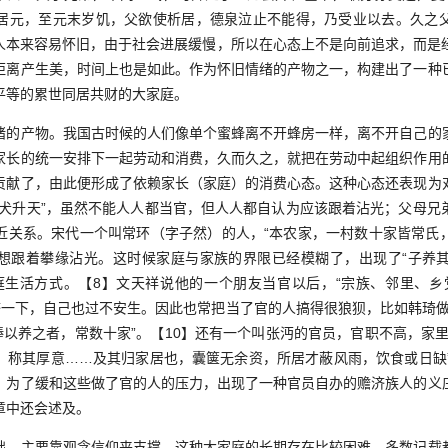
居元，至元末岁饥，父欲使析居，德泉泣止不能得，乃受业以去。久之
的人本来容易怀旧，由于社会进展缓慢，所以在心态上不是向前追求，而是
距离产生美，时间上也是如此。作为怀旧情绪的产物之一，构建出了一种
平等的累世同居共财的大家庭。
产物。我国古时候的人们像单个蜜蜂离不开蜂房一样，离不开自己的
家长的统一安排下一起劳动和消费，久而久之，就把在劳动中起组织作用
贡献了，由此便形成了依赖家长（家庭）的消费心态。这种心态还表现为
鸡犬升天”，虽然不能人人都当官，但人人都自认为应该跟着沾光；父母兄
近关系。宋代一个叫常环（字子然）的人，“本农家，一村数十家皆常氏
】想跟着攀缘沾光。这时候家庭与家族的界限已经模糊了，出现了“子养
庭生活方式。【8】文天祥说他的一个朋友当官以后，“宗族、邻里、乡
济一下，自己也过不安生。因此也常把当了官的人搞得很狼狈，比如韩琦做
俸以养之者，常数十家”。【10】还有一个叫张沔的官员，官职不高，家
，称其厚意……及其归家居也，囊箧无余资，所居才蔽风雨，饮食或日缺”
，为了缓和这些做了官的人的压力，出现了一种官员自办的赡济族人的义
章中还会述及。
主要靠观念信仰来支撑，这种大家庭的长期存在比较困难。多数记载