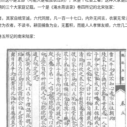
。虽然这不是全部（可能只是被旌表过的），从整个社会上看，这种大家庭
期的三个大家庭记载。一个是《渑水燕谈录》卷四所记的北宋张家：
其家自绾至诚，六代同居，凡一百一十七口，内外无间言，衣裳无常
世为农者，不读书，耕田捕鱼为业，无蓄积，而能人人孝悌友顺，六世几
五所记的南宋陆家：