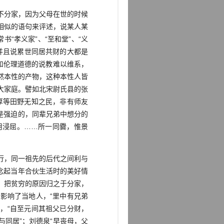
不分家，因为父母在世的时候
相似的语句来评述，说某人某
书“孝义家”、“至和堂”、“义
】并且说累世同居共财的大都是
和伦理道德的说教难以维系，
然本性的产物，这种本性人皆
大家庭。譬如北宋尉氏县的张
厚等田野无知之民，非有师友
是强迫的，同辈兄弟中想分的
用浸屈。……所一同爨，惟景
行，同一祖先的后代之间利与
念起当年合伙生活时的美好情
、把贫穷的原因归之于分家，
影响了当地人，“里中有兄弟
，“自至元间其祖父已分财，
同居”；刘德泉“早丧母，父