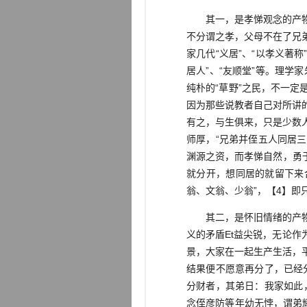
其一，是孝悌观念的产物。
不分谓之孝，父母不在了兄
家几代“义居”、“以孝义著称
居人”、“友顺堂”等。理学
纯朴的“草野”之民，不一
因为那些说教者自己对所讲
有之，与生俱来，只是少数
师厚，“兄弟并侄五人同居
渊源之资，而孝悌自然，勇
就分开，想同居的就留下来
翁、文翁、少翁”，【4】
其二，是怀旧情绪的产物。
义的矛盾Et益尖锐，无论
景，大家在一起生产生活，
结果便不愿意再分了，已经
分财者，其弟日：我家如此
念侄彦防等年幼无悖，谓弟