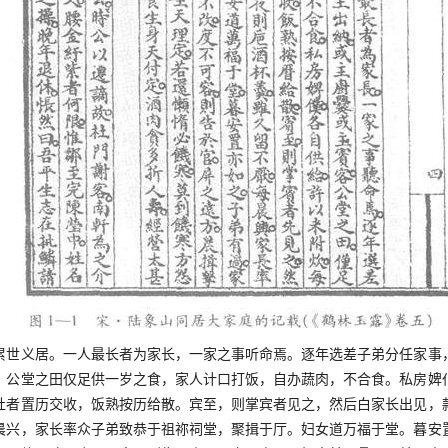
义居。一人最长者为家长，一家之事听命焉。逐年选差子弟分任家事
。公堂之田仅足供一岁之食，家人计口打饭，自办蔬肉，不合食。私房婢
灶者置历交收，饭熟按历给散。宾至，则掌宾者见之，然后白家长出见，
晨兴，家长率众子弟致恭于祖祢祠堂，聚揖于厅。妇女道万福于堂。暮安