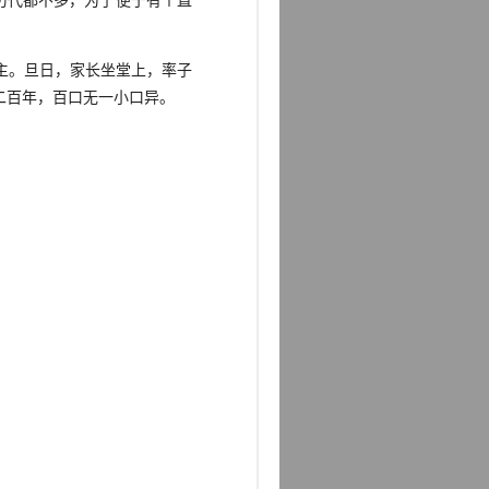
历代都不多，为了便于有个直
主。旦日，家长坐堂上，率子
二百年，百口无一小口异。