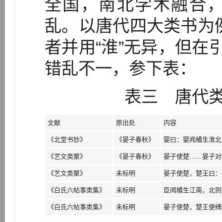
全国，南北学术融合
乱。以唐代四大类书为
者并用“淮”无异，但在
错乱不一，参下表：
表三 唐代类
文献
原出处
内容
《北堂书钞》
《晏子春秋》
婴曰：婴闻橘生淮北
《艺文类聚》
《晏子春秋》
晏子使楚……晏子对
《艺文类聚》
未标明
晏子使楚，楚王曰：
《白氏六帖事类集》
未标明
臣闻橘生江南，北则
《白氏六帖事类集》
未标明
晏子使楚，楚王使缚