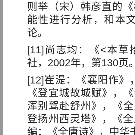
则举（宋）韩彦直的《
能性进行分析，和本
论。
[11]尚志均：《<本
社，2002年，第130页
[12]崔湜：《襄阳作
《登宜城故城赋》，《
浑别驾赴舒州》，《全
登扬州西灵塔》，《全
编：《全唐诗》，中华书