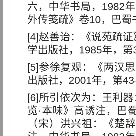
六，中华书局，1982
外传笺疏》卷10，巴蜀书
[4]赵善诒：《说苑疏
学出版社，1985年，第
[5]参徐复观：《两汉
出版社，2001年，第43
[6]所引依次为：王利
览·本味》高诱注，巴蜀书
（宋）洪兴祖：《楚辞