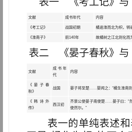
表一 《考工记》与《
文献
成书年代
内容
《考工记》
战国初期
橘逾淮而北为枳，鸲
《淮南子》
前140年
故橘树之江北则化而
表二 《晏子春秋》与《
成书年
文献
内容
代
《晏子春
战国
晏子将至楚……婴闻之：“橘生淮南
秋》
《韩诗外
齐景公使晏子南使楚……晏子曰：“
西汉初
传》
使然尔。”
表一的单纯表述和表