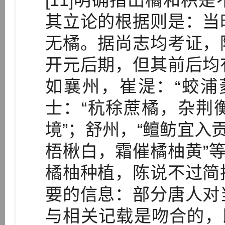
[11]明确指出橘和枳
其立论的根据则是：当
无橘。据尚志均考证，
开元后期，但其前后均
如襄州，崔湜：“蛟浦
士：“秔稌蔗橘，杂荆
境”；舒州，“鳣鲂宜入
梧楸白，霜催橘柚黄”等
橘柚种植，陈说不过简
要的信息：部分唐人对
与相关记载是吻合的，