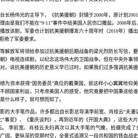
台长杨伟光的主导下，《抗美援朝》封镜于
2000
年，原计划
2001
理由是我们不能在
“9·11”
事件中给美国人民伤口撒盐。
2008
年后
播放该剧，军委也计划抗美援朝爆发六十周年时（
2010
年）播出
，拒绝了军委要求。
等解放军将领给参加过抗美援朝后期战备的梁光烈防长写信，要
朝》电视连续剧，以纪念这场伟大的卫国战争。但在中央外事领
对，说抗美援朝的历史意义早已过时，如果我们过多强调抗美援
绩为资本获得“国务委员”高位的戴秉国，就这样小心翼翼地仰
不顾国家利益，只考虑美国人的感受，他究竟要把中国秉送给谁
是什么样子，就可想而知了。
电影的大手笔作品，许多都出自长影总导演李前宽、肖桂云
“
夫妻
七”事变》、《重庆谈判》，再到近年的《开国大典》，这些大
坛。
李前宽、肖桂云夫妇再次以其大手笔的气魄，拍摄完成了
广阔、更纵深的荧屏时空，全景式追溯又一段共和国的铁血战史