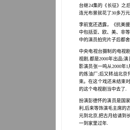
台继
24
集的《长征》之
连光布景就花了
30
多万元
李前宽还透露，《抗美援
中包括亚、欧、美、非等
中的演员拍完片子后都舍
中央电视台摄制的电视
视剧
,
都是
2000
年出品
;
演
影演员张一鸣从
2000
年
1
的炼油厂
;
后又转战北京
束。在这个戏还未结束
的这个电视剧当中去了
.
扮演彭德怀的演员是国
利
,
后来等饰演毛主席的
元到北京
,
把古月给请到
一到家里过年
.