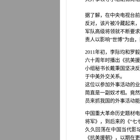
据了解，在中央电视台前
反对，该片被冷藏起来，
军队高级将领就不断要求
责人以影响“世博”为由
2011
年初，李际均和罗毅
六十周年时播出《抗美援
小组秘书长戴秉国坚决反
于中美外交关系。
这位以参加外事活动的业
简直是一副奴才相。竟然
员来抓我国的外事活动能
中国重大革命历史题材
将军》，到后来的《“七
久久回荡在中国当代影
《抗美援朝》，以期在更