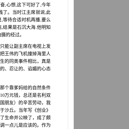
兴奋
,
心想
,
这下可好了
,
今年
浅了。当时江主席就说
,
此
说
,
等待合适时机再播
,
要么
信
,
结果是石沉大海
.
他明知
拍摄的经过。
只能让副主席在电视上发
把王伟的飞机撞掉海里人
生的同类事件相比，真是
的、忍让的、谄媚的心态
那个靠爹妈给的自然条件
10
万元钱，总还是名利双
国朋友）的辛苦劳动，我
于沙丘。当年写《创业》
得了生命并公映了，成了颇
调一点儿是应该的。作为