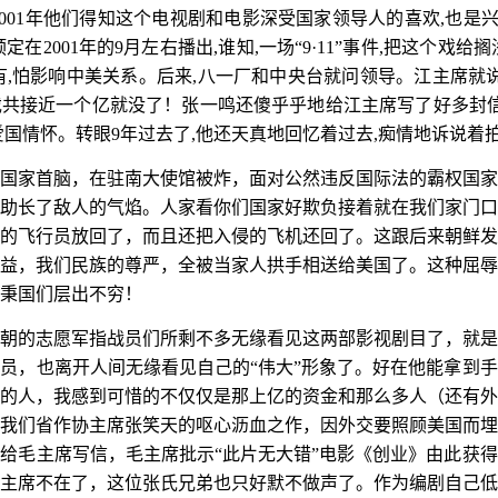
2001
年他们得知这个电视剧和电影深受国家领导人的喜欢
,
也是
预定在
2001
年的
9
月左右播出
,
谁知
,
一场
“9·11”
事件
,
把这个戏给搁
有
,
怕影响中美关系。后来
,
八一厂和中央台就问领导。江主席就
戏共接近一个亿就没了！张一鸣还傻乎乎地给江主席写了好多封
爱国情怀。转眼
9
年过去了
,
他还天真地回忆着过去
,
痴情地诉说着
国家首脑，在驻南大使馆被炸，面对公然违反国际法的霸权国家
助长了敌人的气焰。人家看你们国家好欺负接着就在我们家门口
的飞行员放回了，而且还把入侵的飞机还回了。这跟后来朝鲜发
益，我们民族的尊严，全被当家人拱手相送给美国了。这种屈辱
秉国们层出不穷！
朝的志愿军指战员们所剩不多无缘看见这两部影视剧目了，就是
员，也离开人间无缘看见自己的“伟大”形象了。好在他能拿到手
的人，我感到可惜的不仅仅是那上亿的资金和那么多人（还有外
我们省作协主席张笑天的呕心沥血之作，因外交要照顾美国而埋
给毛主席写信，毛主席批示“此片无大错”电影《创业》由此获
主席不在了，这位张氏兄弟也只好默不做声了。作为编剧自己低