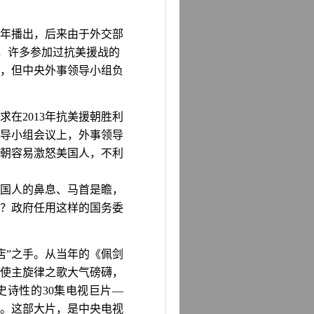
年播出，后来由于外交部
，许多参加过抗美援战的
，但中央外事领导小组负
求在
2013
年抗美援朝胜利
导小组会议上，外事领导
朝容易激怒美国人，不利
美国人的鼻息、马首是瞻，
？政府任用这样的国务委
店
”
之手。从当年的《佩剑
片使主旋律之歌大气磅礴，
史诗性的
30
集电视巨片
—
。这部大片，是中央电视