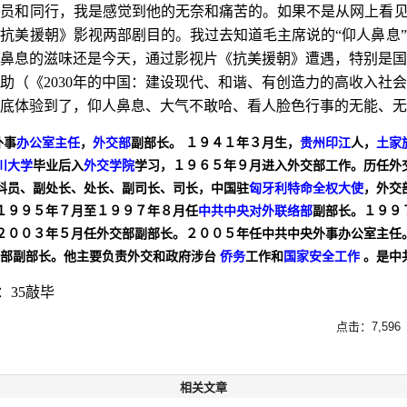
员和同行，我是感觉到他的无奈和痛苦的。如果不是从网上看见
抗美援朝》影视两部剧目的。我过去知道毛主席说的“仰人鼻息
鼻息的滋味还是今天，通过影视片《抗美援朝》遭遇，特别是国
助（《
2030
年的中国：建设现代、和谐、有创造力的高收入社会
底体验到了，仰人鼻息、大气不敢哈、看人脸色行事的无能、无
外事
办公室主任
，
外交部
副部长。
１９４１年３月生，
贵州
印江
人，
土家
川大学
毕业后入
外交学院
学习，１９６５年９月进入外交部工作。历任外
科员、副处长、处长、副司长、司长，中国驻
匈牙利
特命全权大使
，外交
１９９５年７月至１９９７年８月任
中共中央对外联络部
副部长。１９９
２００３年５月任外交部副部长。２００５年任中共中央外事办公室主任
部副部长。他主要负责外交和政府涉台
侨务
工作和
国家安全工作
。是中
：
35
敲毕
点击：7,596
相关文章