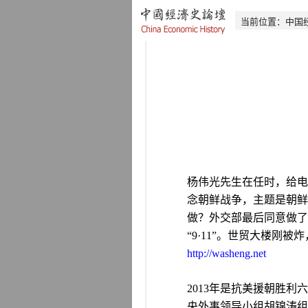
当前位置：
中国
杨伟光
先生在任时，给电
念朝鲜战争，主题是朝鲜
做？外交部最后同意做了
“9·11”
。世贸大楼刚被炸
http://washeng.net
2013
年是抗美援朝胜利六
央外事领导小组胡锦涛组