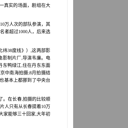
一真实的场面，剧组在大
10
万人次的部队参演，其
名者超过
1000
人，后来选
北纬
38
度线》）
,
这两部影
电影制片厂
,
导演韦廉。电
丹东鸭绿江
,
住在丹东东面
北京中南海拍摄
;8
月拍摄结
也基本上都挪到了中央台
了。在长春
,
拍摄的比较顺
片人只有从长春提着
10
万
大家能够三十回家
,
大年初