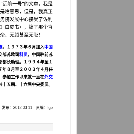
“远航一号”的文章，我是
”是啥意思，但是，我真正
务院发展中心接受了佐利
》白皮书），搞了那个直
奈、无颜甚至无耻！
族
。１９７３年６月加入
中国
交部苏欧司
科员
，中国驻前苏
部部长助理。１９９４年至１
７年８月至２００３年４月任
。参加工作以来就一直在
外交
共十五届、十六届中央委员。
 发布：2012-03-11 责编：lgp