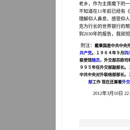
老乡，作为主席麾下的一
不知道在
11
年前已经有《
理解仰人鼻息、感受仰人
克为行长的世界银行的帮
到
2030
年的报告，我就彻
附注：
戴秉国是中共中央
共产党
。１９６４年９月
四
联使馆
随员
，外交部苏欧司
９９５年任外交部副部长。
中共中央对外联络部部长。
部
工作
现在还兼着
外交
2012
年
3
月
10
日
22