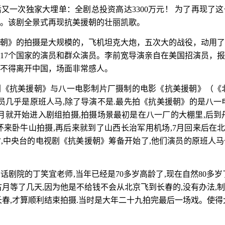
后又一次独家大埋单：全剧总投资高达
3300
万元！
为了再现了这
。该剧全景式再现抗美援朝的壮丽凯歌。
朝》的拍摄是大规模的，飞机坦克大炮，五次大的战役，动用了
17
个国家的演员和群众演员。李前宽导演亲自在美国招演员，报
不得离开中国，场面非常感人。
剧《抗美援朝》与八一电影制片厂摄制的电影《抗美援朝》（《
员几乎是原班人马
,
除了导演不是
.
最先拍《抗美援朝》的是八一
月就开始进入剧组拍摄
,
拍摄场景最初是在八一厂的大棚里
,
后到
怀来卧牛山拍摄
,
再后来就到了山西长治军用机场
,7
月回来后在
时
,
中央台的电视剧《抗美援朝》筹备开始了
,
他们演员的原班人马
家话剧院的丁笑宜老师
,
当年已经是
70
多岁高龄了
,
现在自然
80
多岁
古月等了几天
,
因为他是不给钱不会从北京飞到长春的
,
没有办法
,
制
长春
,
才算顺利结束拍摄
.
当时是大年二十九拍完最后一场戏。使得