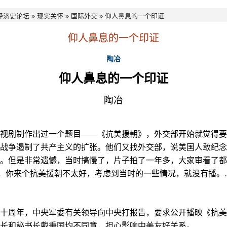
经济史论坛
»
现实关怀
»
国际外交
» 仰人鼻息的一个印证
仰人鼻息的一个印证
陶冶
仰人鼻息的一个印证
陶冶
视剧制作出过一个题目
——
《抗美援朝》，外交部开始就觉得要
战争遏制了共产主义的扩张。他们又找外交部，说美国人敢纪念
。但是非常遗憾，当时搞慢了，片子拍了一年多，大家审看了都
，你来个抗美援朝不太好，考虑到当时的一些情况，就没有播。
十周年，中央军委有关领导向中央打报告，要求公开播映《抗美
长和秘书长戴秉国均不同意，担心影响中美友好关系。