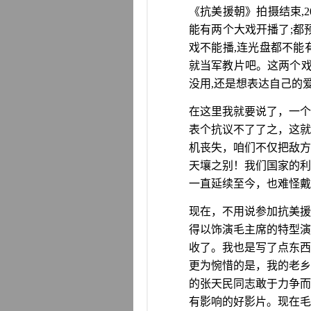
《抗美援朝》拍摄结束
,
能有两个大戏开播了
;
都
戏不能播
,
连光盘都不能
就当军教片吧。这两个
没用
,
还是想表达自己的
在这里我就要说了，一个
表个抗议不了了之，这就
机丧失，咱们不仅把敌方
天壤之别！我们国家的利
一直延续至今，也难怪戴
现在，不用说参加抗美援
得以饰演毛主席的特型演
收了。我也是写了点东西
更为惋惜的是，我的老乡
的张天民同志敢于力争而
有影响的好影片。现在毛