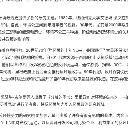
政治史提供了新的研究主题。1982年，纽约州立大学艾德琳·莱文在
[9]，自此，环境公正问题走进学者的视野。90年代，尤其是2000年
境公正运动的起源和历史，环境不公正与种族、阶级和性别及环境史的关
公共政策的影响等。
各种阻力。20世纪70年代“环境的十年”以来，美国颁行了大量环保法
，引起了他们激烈的抵抗。自70年代末发源于西部的“山艾树反叛”运动开
，他们以各种名目发起形形色色的反环境运动，通过游说、捐赠、宣传、
0年代初，里根政府上台后全面推行反环境政策。90年代初，反环保势力形
会对过去的环境法规和政策展开了自80年代初以来最猛烈的攻击。在这样的
凯瑟琳·吉尔曼等人出版了《分赃的季节：里根政府对环境的进攻》一书[
树反叛运动”进行了考察，将反环境势力引入环境政治研究领域。
环境势力的研究明显加强，其问出版了许多有很有影响的著述，内容涉
县权至上”和“财产权”运动，以及资源开发公司和污染企业、利益集团的反环境