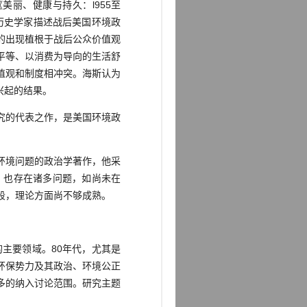
丽、健康与持久：l955至
的历史学家描述战后美国环境政
的出现植根于战后公众价值观
平等、以消费为导向的生活舒
值观和制度相冲突。海斯认为
兴起的结果。
究的代表之作，是美国环境政
环境问题的政治学著作，他采
治》也存在诸多问题，如尚未在
段，理论方面尚不够成熟。
主要领域。80年代，尤其是
环保势力及其政治、环境公正
多的纳入讨论范围。研究主题