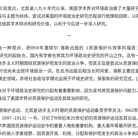
较发达，尤其是八九十年代以来，美国学术界对环境政治做了大量研究
容与主题为经纬，尝试对美国的环境政治史研究历程进行梳理和回顾，以
总结其学术特点和研究价值，以利于今后进一步深入研究。
一
种观点，把l959年塞缪尔·海斯出版的《资源保护与效率的福音
政治史研究的起始点，国内有学者也称其为环境政治史研究的开山之作。这
进步主义时期围绕资源保护而发生的政治斗争，但其主旨是尝试从资源保
时也尚未出现环境政治一词，在此书出版后相当长时间里，海斯主要还
境史领域，并将社会政治学理论运用于环境史研究，探索新的研究范式。[1
于环境政治史研究的兴起有着重要影响，因为该书将资源保护问题引
推动了美国学界对资源保护运动及其政治的研究。
护运动、尤其是进步主义时期的资源保护运动备受学界关注。l962年
1897–1913》一书，讨论了l9世纪末20世纪初的资源保护运动及其论
学界围绕资源保护运动史中的重要人物和重要机构、重大事件等展开研究
多的纳入学者视野，因资源开发、利用、分配和保护而发生的政治斗争和