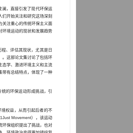
波澜，直接引发了现代环保运
人们开始关注和研究这场深刻
为关注重心的传统环保主义面
对环境运动的现状和发展趋势
历程、评估其现状，尤其是日
0）。这部论文集讨论了包括环
生态学、激进环境主义和主流
集带有总结特点，体现了一种
传统的环保运动形成挑战，引
境权益，从而引起后者的不
st Movement），该运动
流环保组织提出了挑战，也对
色，环境政治变得更加错综复