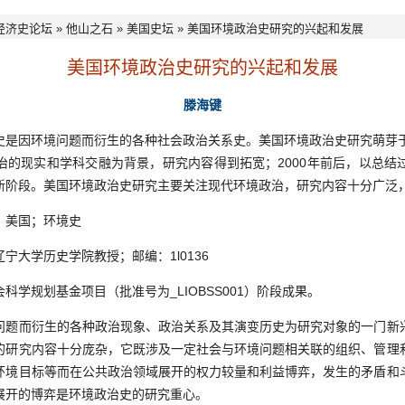
经济史论坛
»
他山之石
»
美国史坛
» 美国环境政治史研究的兴起和发展
美国环境政治史研究的兴起和发展
滕海键
因环境问题而衍生的各种社会政治关系史。美国环境政治史研究萌芽于
治的现实和学科交融为背景，研究内容得到拓宽；2000年前后，以总结
新阶段。美国环境政治史研究主要关注现代环境政治，研究内容十分广泛
美国；环境史
大学历史学院教授；邮编：1l0136
规划基金项目（批准号为_LIOBSS001）阶段成果。
而衍生的各种政治现象、政治关系及其演变历史为研究对象的一门新
的研究内容十分庞杂，它既涉及一定社会与环境问题相关联的组织、管理
环境目标等而在公共政治领域展开的权力较量和利益博弈，发生的矛盾和
展开的博弈是环境政治史的研究重心。