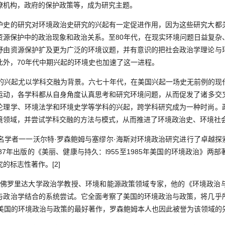
僚机构，政府的保护政策等，成为研究主题。
的研究对环境政治史研究的兴起有一定促进作用，因为这些研究大都
资源保护中的政治现象和政治关系。至80年代，在现实环境问题日益复杂
野由资源保护扩及更为广泛的环境议题，并有意识的把社会政治学理论与
此外，70年代中期兴起的环境史也加速了这一进程。
兴起尤以学科交融为背景。六七十年代，在美国兴起一场史无前例的现
运动，各学科都从自身角度认真思考和研究环境问题，从而促发了诸多交
伦理学、环境法学和环境史学等学科的兴起，跨学科研究成为一种时尚。
境领域，并尝试学科交融的方法与模式，从而推进了环境政治史、环境社
学者一一沃尔特·罗森鲍姆与塞缪尔·海斯对环境政治研究进行了卓越探索，
87年出版的《美丽、健康与持久：l955至1985年美国的环境政治》两
的标志性著作。[2]
罗里达大学政治学教授、环境和能源政策领域专家，他的《环境政治
与政治学结合的系统尝试。它全面考察了美国的环境政治与政策，将几乎
解美国的环境政治与政策的最好著作，罗森鲍姆本人也因此被誉为该领域的先