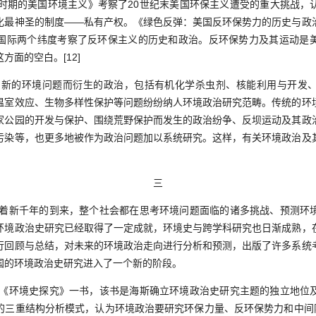
束时期的美国环境主义》考察了20世纪末美国环保主义遭受的重大挑战，
化最神圣的制度——私有产权。《绿色反弹：美国反环保势力的历史与政
国际两个纬度考察了反环保主义的历史和政治。反环保势力及其运动是
方面的空白。[12]
新的环境问题而衍生的政治，包括有机化学杀虫剂、核能利用与开发
温室效应、生物多样性保护等问题纷纷纳人环境政治研究范畴。传统的环
家公园的开发与保护、围绕荒野保护而发生的政治纷争、反坝运动及其政
污染等，也更多地被作为政治问题加以系统研究。这样，有关环境政治及
三
着新千年的到来，整个社会都在思考环境问题面临的诸多挑战、预测环
环境政治史研究已经取得了一定成就，环境史与跨学科研究也日渐成熟，
行回顾与总结，对未来的环境政治走向进行分析和预测，出版了许多系统
国的环境政治史研究进入了一个新的阶段。
《环境史探究》一书，该书是海斯确立环境政治史研究主题的独立地位
的三重结构分析模式，认为环境政治要研究环保力量、反环保势力和中间阵营