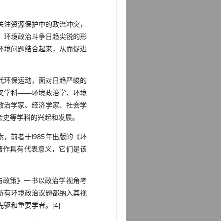
关注资源保护中的政治冲突，
、环境政治斗争日趋尖锐的形
环境问题结合起来，从而促进
代环保运动，面对日趋严峻的
叉学科——环境政治学、环境
政治学家、经济学家、社会学
会史等学科的兴起和发展。
前者于l985年出版的《环
部著作具有代表意义，它们是该
与政策》一书以政治学视角考
所有环境政治议题都纳入其视
驱和重要学者。[4]