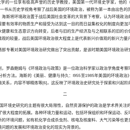
的一位享有极高声誉的历史学教授，美国第一代环境史学家，他的《美
[5]一书从历史学视角考察了战后美国的环境政治，被称为第一本由出色
，海斯将环境政治置于战后美国社会变革的大背景下考察，认为环境政治
需要有效率的物质生产和接受为达到这一目的而日益集权化的制度向更加
众健康和生态意识方向转变，后者与旧的生产经济及与之相联系的旧的价
值观的较量，战后美国环境政治很大程度上是代表新兴价值观的新兴力量
专著对美国环境政治研究做出了突出贡献，是该时期美国环境政治研
罗森鲍姆与《环境政治与政策》是一位政治科学家以政治学角度考察
析方法。海斯的《美丽、健康与持久：l955至1985年美国的环境政
辑关系，内容不够精炼等[6]，这反映了环境政治史研究处于探索和兴起阶
二
国环境史研究的主题有很大局限性，自然资源保护的政治是学术界关注的
到了很大程度的拓展。各种环境力量和运动，包括环保组织和环保运动、反
新的环境问题，如有机化学合成杀虫剂、核电及核废料、大气污染等也更
境问题的发展和环境政治变化的现实为背景的。