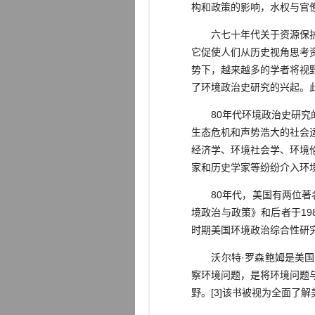
构和政策的影响，水权与官
六七十年代关于资源保护史
它促使人们从历史视角思考
势下，越来越多的学者将视
了环境政治史研究的兴起。
80年代环境政治史研究的
生态危机和声势浩大的社会
经济学、环境社会学、环境
家和历史学家等纷纷介入环
80年代，美国有两位著名
境政治与政策》和后者于19
时期美国环境政治综合性研究
沃尔特·罗森鲍姆是美国佛
察环境问题，是将环境问题
野。[3]该书被视为全面了