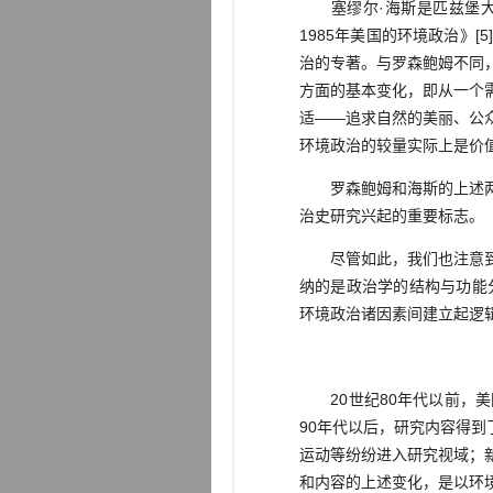
塞缪尔·海斯是匹兹堡大学
1985年美国的环境政治》
治的专著。与罗森鲍姆不同
方面的基本变化，即从一个
适——追求自然的美丽、公
环境政治的较量实际上是价
罗森鲍姆和海斯的上述两部
治史研究兴起的重要标志。
尽管如此，我们也注意到，
纳的是政治学的结构与功能分
环境政治诸因素间建立起逻
20世纪80年代以前，美
90年代以后，研究内容得
运动等纷纷进入研究视域；
和内容的上述变化，是以环