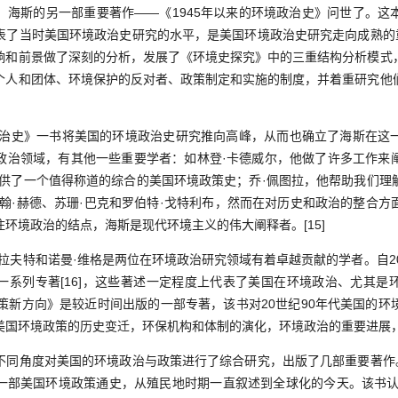
，海斯的另一部重要著作——《1945年以来的环境政治史》问世了。这
表了当时美国环境政治史研究的水平，是美国环境政治史研究走向成熟的重要
响和前景做了深刻的分析，发展了《环境史探究》中的三重结构分析模式
个人和团体、环境保护的反对者、政策制定和实施的制度，并着重研究他
治史》一书将美国的环境政治史研究推向高峰，从而也确立了海斯在这
政治领域，有其他一些重要学者：如林登·卡德威尔，他做了许多工作来
提供了一个值得称道的综合的美国环境政策史；乔·佩图拉，他帮助我们理
约翰·赫德、苏珊·巴克和罗伯特·戈特利布，然而在对历史和政治的整合方
环境政治的结点，海斯是现代环境主义的伟大阐释者。[15]
夫特和诺曼·维格是两位在环境政治研究领域有着卓越贡献的学者。自20
一系列专著[16]，这些著述一定程度上代表了美国在环境政治、尤其是
政策新方向》是较近时间出版的一部专著，该书对20世纪90年代美国的环
美国环境政策的历史变迁，环保机构和体制的演化，环境政治的重要进展
角度对美国的环境政治与政策进行了综合研究，出版了几部重要著作。[
一部美国环境政策通史，从殖民地时期一直叙述到全球化的今天。该书认为