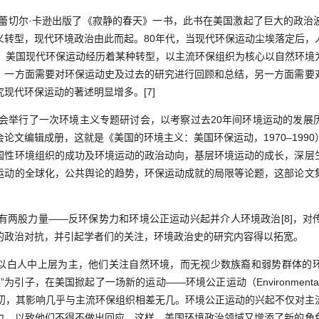
蕾切尔·卡逊出版了《寂静的春天》一书，此书在美国激起了巨大的政治
义转型，现代环境政治由此而起。80年代，当现代环保运动尘埃落定后，
初，美国现代环保运动经历着某种转型，以主流环保组织为核心以自然环境
，一方面需要对环保运动史及过去的研究进行回顾和总结，另一方面需要
现代环保运动的著述明显增多。[7]
会举行了一次环境主义专题研讨会，以考察过去20年间环境运动的发展
论文编辑成册，这就是《美国的环境主义：美国环保运动，1970–199
国性环境组织的成功及环境运动的政治动向，基层环境运动的成长，深层
运动的全球化，公共舆论的趋势，环保运动成就的局限等论题，这部论文
两股力量——反环保势力和环境公正运动兴起并介人环境政治[8]，对
的政治对抗，并引起学者们的关注，环境政治史的研究内容得以拓宽。
白人中上层为主，他们关注自然环境，而无视少数族裔和弱势群体的环
为引子，在美国掀起了一场新的运动——环境公正运动（Environmenta1Ju
代初，其影响几乎与主流环保组织相差无几。环境公正运动的兴起不仅对主
力，以致他们不得不做出回应。这样，美国环境政治领域又增添了新的角