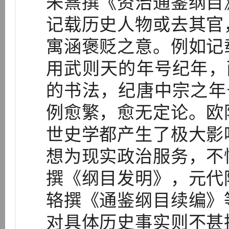
朱熹撰《资治通鉴纲目
记载历史人物或去其官
寓涵褒贬之意。例如记
用武则天的年号纪年，
的书法，纪唐中宗之年
例愈繁，愈无定论。欧
世史学都产生了极大影
想为现实政治服务，不
撰《纲目发明》，元代
辂撰《通鉴纲目续编》
对具体历史事实则不甚