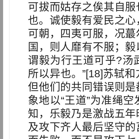
可拔而姑存之俟其自服
也。诚使毅有爱民之心
可朝，四夷可服，况蕞
国，则人靡有不服；毅
谓毅为行王道可乎?汤
所以异也。”[18]苏
但他们的共同错误则是
象地以“王道”为准绳
知，乐毅乃是激战五年
及攻下齐人最后坚守的