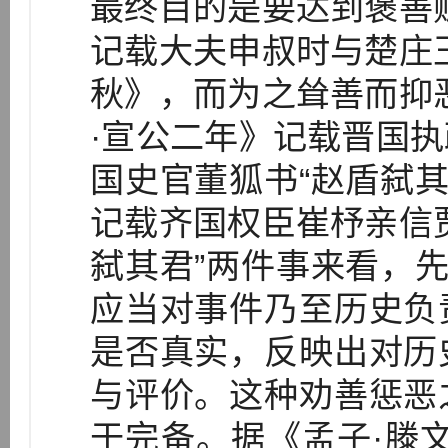
最终目的是要达到褒善
记载大夫申叔时与楚庄
秋》，而为之耸善而抑
·宣公二年》记载晋国
国史官董狐书“赵盾弑其
记载齐国权臣崔杼亲信
弑其君”两件事来看，先
应当对事件乃至历史负
是否真实，反映出对历
与评价。这种劝善惩恶
于完备。据《孟子·滕