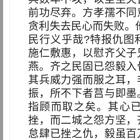
前功尽弃。方孝孺不同
贪利失去民心而失败。
民行义乎哉?特报仇图
施仁敷惠，以慰齐父子
燕。齐之民固已怨毅入
其兵威力强而服之耳，
振，所不下者莒与即墨
指顾而取之矣。其心
挫，而二城之怨方坚，
怠肆已挫之仇，毅虽百