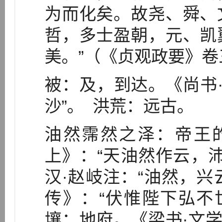
为而化矣。故尧、舜、
哲，多士盈朝，元、凯
美。”（《贞观政要》卷
被：及，到达。《尚书·
沙”。 洪荒：远古。
油然霈然之泽：帝王
上》：“天油然作云，
汉·赵岐注：“油然，兴
传》：“伏惟陛下弘不
壤：地府。《梁书·文学