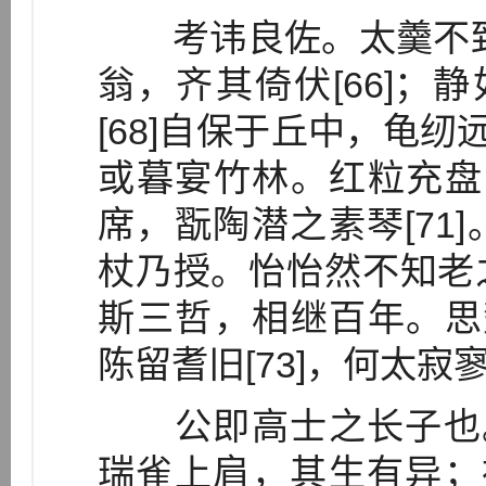
考讳良佐。太羹不致[6
翁，齐其倚伏[66]；静
[68]自保于丘中，龟纫
或暮宴竹林。红粒充盘，
席，翫陶潜之素琴[71
杖乃授。怡怡然不知老
斯三哲，相继百年。思楚
陈留耆旧[73]，何太寂
公即高士之长子也。混
瑞雀上肩，其生有异；神