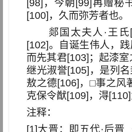
[98]，今朝[99]再
[100]，久而弥芳者也。
郯国太夫人·王氏[1
[102]。自诞生伟人
而先其君[103]；起漆
继光淑誉[105]，是
敖之德[106]，□事之风著
克保令猷[109]，淂[11
注释：
[1]大晋：即五代·后晋