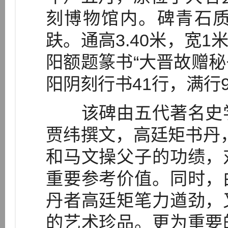
刻博物馆内。碑青石
趺。通高3.40米，宽1米
阳额题篆书“大晋故赠秘
阳阴刻行书41行，满行9
该碑由五代著名史学
贾纬撰文，高廷矩书丹
和马文操父子的功绩，
重要参考价值。同时，
丹者高廷矩笔力遒劲，
的艺术珍品。更为重要