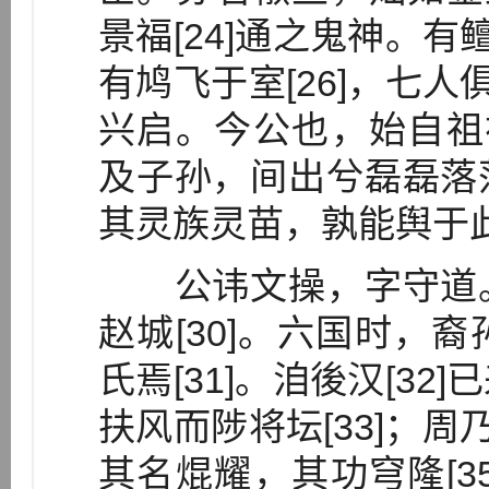
景福[24]通之鬼神。有
有鸠飞于室[26]，七人
兴启。今公也，始自祖祢
及子孙，间出兮磊磊落
其灵族灵苗，孰能舆于此[
公讳文操，字守道。
赵城[30]。六国时，
氏焉[31]。洎後汉[3
扶风而陟将坛[33]；周
其名焜耀，其功穹隆[3