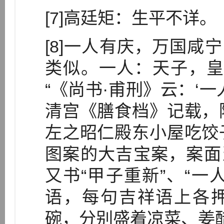
[7]高廷矩：生平不详。
[8]一人有庆，万国咸
类似。一人：天子，皇
“《尚书·甫刑》云：‘一
清宫《膳食档》记载，
左之昭仁殿东小屋吃饺
图案的大吉宝案，案面
又书“甲子重新”、“一
语，每句吉祥语上各押
碗，分别盛着凉菜、姜