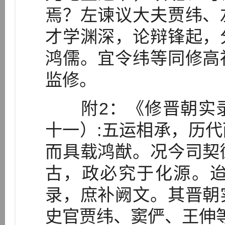
焉？左谏议大夫贾纬、
才学渊深，论辩锋起，
鸿儒。宜令纬等同修高
监修。
附2：《修晋朝实录
十一）:五运相承，历
而具载鸿猷。况今司契
古，政必究于化源。
录，庶补阙文。其晋朝
史官贾纬、窦俨、王伸