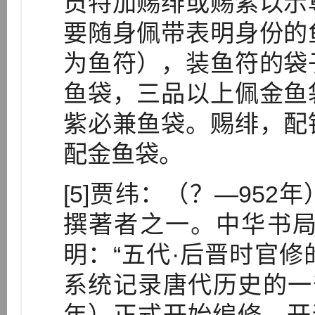
员特加赐绯或赐紫以示
要随身佩带表明身份的
为鱼符），装鱼符的袋
鱼袋，三品以上佩金鱼
紫必兼鱼袋。赐绯，配
配金鱼袋。
[5]贾纬：（？—95
撰著者之一。中华书局
明：“五代·后晋时官
系统记录唐代历史的一