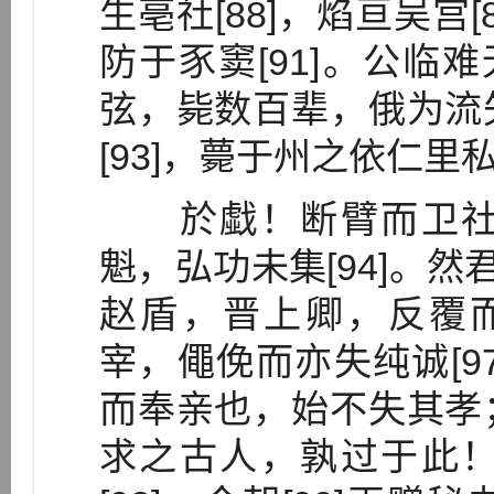
生亳社[88]，焰亘吴宫[
防于豕窦[91]。公临难
弦，毙数百辈，俄为流
[93]，薨于州之依仁里
於戱！断臂而卫社
魁，弘功未集[94]。然
赵盾，晋上卿，反覆而
宰，僶俛而亦失纯诚[9
而奉亲也，始不失其孝
求之古人，孰过于此