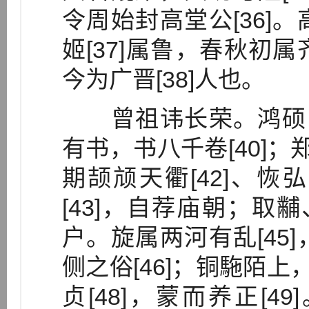
令周始封高堂公[36]
姬[37]属鲁，春秋初
今为广晋[38]人也。
曾祖讳长荣。鸿硕自负
有书，书八千卷[40]；
期颉颃天衢[42]、
[43]，自荐庙朝；取黼
户。旋属两河有乱[45
侧之俗[46]；铜駞陌上
贞[48]，蒙而养正[