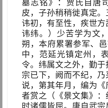
墓志铭》：贾氏自唐司
皮，子孙稍稍徙真定。
讳初，有至性，疾世方
讳纬。）少苦学为文
朔，本府累署参军、邑宰
中，范延光镇定州，
令。纬属文之外，勤于
宗已下，阙而不纪，乃
说，第其年月，编为《
者赏之（《景文集》：
时诸儒皆屈。唐自武宗