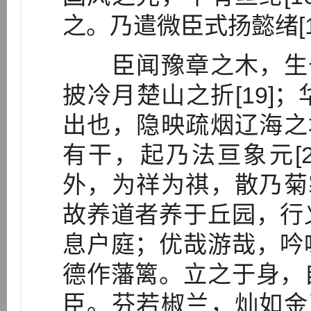
之。乃遣微臣式扬懿绪[1
臣闻豫章之木，生七年
披冷月楚山之折[19]
出也，隐映疏烟辽海之壖
有干，起乃法亘象元[
外，为祥为祺，散乃菊裳
故养道者养于丘园，行
息户庭；优哉游哉，吟
德作藩篱。立之于身，
臣。芬若椒兰，灿如金玉