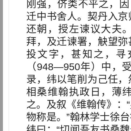
刚强，侪类不平之，因
迁中书舍人。契丹入京
还朝，授左谏议大夫
拜，及迁谏署，觖望弥
投文字，甚知之，寻
（948—950年）中
录，纬以笔削为己任，
相桑维翰执政日，薄
之。及叙《维翰传》：
物称是。”翰林学士徐
纬曰：“切闻吾友书桑