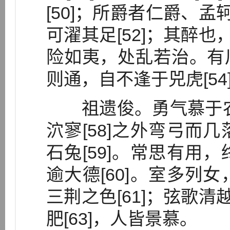
[50]；所爵者仁爵、孟
可濯其足[52]；其醉也
险如夷，处乱若治。有
则通，自不逢于兕虎[54
祖遗俊。勇气慕于农山[
泬寥[58]之外弯弓而
石兔[59]。常思有用
逾大德[60]。室多列
三荆之色[61]；弦歌清
肥[63]，人皆景慕。