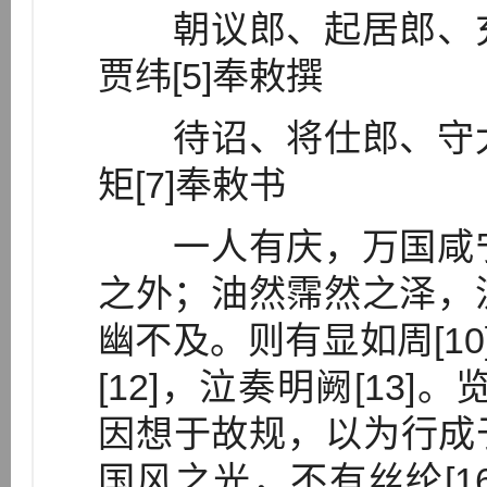
朝议郎、起居郎、充史
贾纬[5]奉敕撰
待诏、将仕郎、守太仆
矩[7]奉敕书
一人有庆，万国咸宁[
之外；油然霈然之泽，流
幽不及。则有显如周[10
[12]，泣奏明阙[13]。
因想于故规，以为行成
国风之光，不有丝纶[1