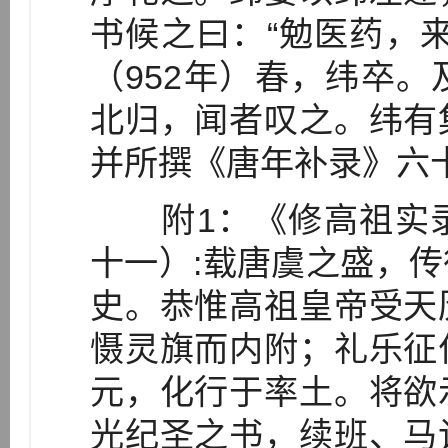
书候之曰：“勉医药，
（952年）春，纬卒
北归，闻者叹之。纬有
并所撰《唐年补录》六
附1：《修高祖实录
十一）:载唐虞之盛，
史。恭惟高祖皇帝受天
慑灵旗而内附；礼乐征
元，化行于率土。将欲
光纪圣之书，续班、马