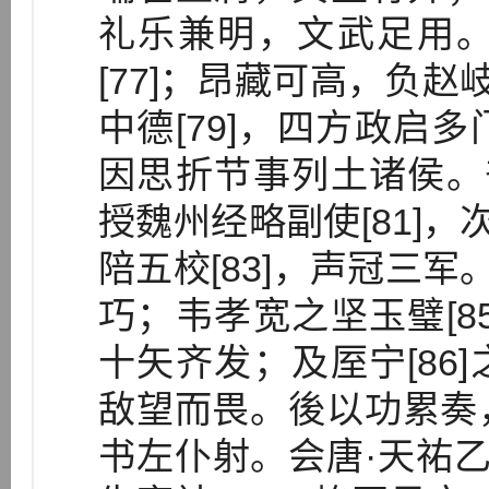
礼乐兼明，文武足用
[77]；昂藏可高，负赵
中德[79]，四方政启
因思折节事列土诸侯。奋
授魏州经略副使[81]，
陪五校[83]，声冠三军
巧；韦孝宽之坚玉璧[8
十矢齐发；及厔宁[86
敌望而畏。後以功累奏
书左仆射。会唐·天祐乙