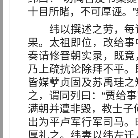
十目所睹，不可厚诬。
纬以撰述之劳，每诣
果。太祖即位，改给事
奏请修晋朝实录，既竟
乃上疏抗论除拜不平。
皆媒孽贞固及苏禹珪之
之，谓同列曰：“贾给
满朝并遭非毁，教士子
出为平卢军行军司马。
厚礼之。纬妻以纬左迁