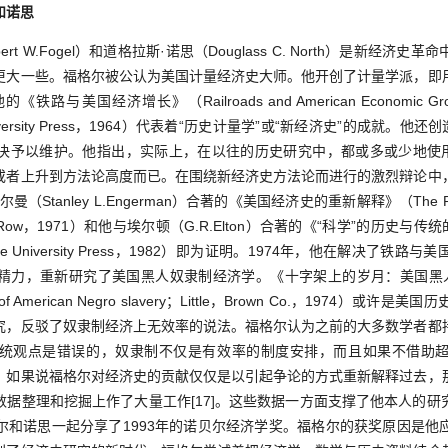
和诺思
t W.Fogel）和道格拉斯·诺思（Douglass C. North）是新经济
更大一些。福格尔被公认为美国计量经济史大师。他开创了计量学派，即
国经济增长》（Railroads and American Economic Growth：
ins University Press，1964）代表着“历史计量学”或“新经济史”的成就
决予以维护。他指出，实际上，在以往的历史研究中，都或多或少地使用
或者上升到方法论高度而已。在围绕新经济史方法论而进行的激烈辩论中
anley L.Engerman）合著的《美国经济史的重新解释》（The Reinterpr
rper Row，1971）和他与埃尔顿（G.R.Elton）合著的《“科学”的历史与传统的历史》
story；Yale University Press，1982）即为证明。1974年，他在解
精力，重新研究了美国黑人奴隶制经济学。《十字架上的岁月：美国黑人奴隶
ics of American Negro slavery；Little，Brown Co.，197
究，反驳了奴隶制经济上无效率的说法。福格尔认为之前的大多数学者都
统观点是错误的，奴隶制不仅是有效率的制度安排，而且如果不借助
。如果说福格尔对经济史的贡献仅仅是以引起争论的方式重新解释过去，
数据整理和挖掘上作了大量工作[17]。这些数据一方面支撑了他本人的研
尔和诺思一起分享了1993年的诺贝尔经济学奖。福格尔的获奖原因是他