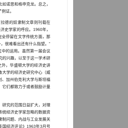
比如诺思和格申克龙。总之，
了例证。
康拉德的奴隶制文章则刊载在
史学家的呼应。1960年，
还想完全停留在文字传统方面，那
，很难看出还有什么指望。”
研究中的运用。虽然第一届会议
究的兴趣，以至于这一学术研
之外，华盛顿大学的经济史讲
鲁大学的经济史研究中心（威
科计划、加州伯克利大学与斯坦福
，它们都致力于或者鼓励计量
，研究的范围日益扩大，对理
传统经济史学家忽略的数据资
隶制问题、内战与工业发展关
经济评论》1963年3月号