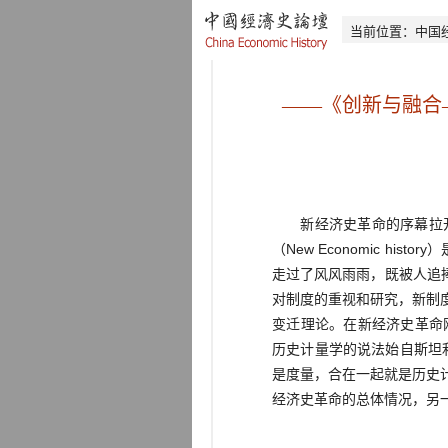
当前位置：
中国
——《创新与融合—
新经济史革命的序幕拉开后
（New Economic hi
走过了风风雨雨，既被人追
对制度的重视和研究，新制
变迁理论。在新经济史革命刚刚开始
历史计量学的说法始自斯坦利·雷特（S
是度量，合在一起就是历史
经济史革命的总体情况，另