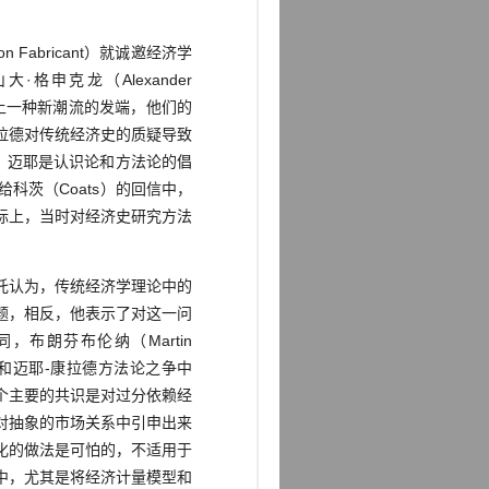
bricant）就诚邀经济学
申克龙（Alexander
史上一种新潮流的发端，他们的
拉德对传统经济史的质疑导致
，迈耶是认识论和方法论的倡
科茨（Coats）的回信中，
际上，当时对经济史研究方法
托认为，传统经济学理论中的
题，相反，他表示了对这一问
布朗芬布伦纳（Martin
到罗斯托和迈耶-康拉德方法论之争中
个主要的共识是对过分依赖经
对抽象的市场关系中引申出来
化的做法是可怕的，不适用于
中，尤其是将经济计量模型和