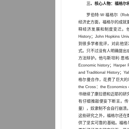
三、核心人物：福格尔
罗伯特·W·福格尔（Rober
经济史方面，福格尔的成就
释经济发展和制度变迁。他的《铁路与美
History；John Hopk
到很多学者批评，对此他坚
式。只不过没有人明确提出
方法辩护。他与斯坦利·恩格尔曼（St
Economic history；Ha
and Traditional Hi
格尔曼合作，花费了巨大的
the Cross：the Econom
书继续了康拉德和迈耶的研
有仔细推敲便妄下断言。传
量），奴隶制不会自行崩溃
这些研究之外，福格尔还在
供了坚实可靠的基础。福格