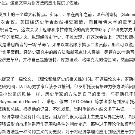
不足。这篇文章为新方法的应用提供了佐证。
的一个重大转折点。实际上，早在两年之前，法布利肯特（Solomon Fa
会议。美国经济史学会欣然接受邀请，而且哈佛大学的亚历山大·格
还是会议组织者之一。这次会议上迈耶和康拉德提交的两篇文章昭示了经济史学
学界的燎原之火。纵观经济史学史，不难发现，在这次会议上，迈耶和康
就是诺思所言的一场“革命”。如果以署名顺序揭示二者贡献，那么可以说
实用案例。经济史研究中的新方法和新观点让人震撼，尽管在20年后写给
经济史革命，并称自己是熊彼特、库兹涅茨、格申克龙的信徒[4]，然而实
交了一篇论文：《理论和经济史的相关性》[5]。在这篇论文中，罗斯
史研究[6]，因此历史学家应该予以抵制。但罗斯托没有据理力争方法论问
小说家的风格一样，历史学家的方法是自己的事情。与罗斯托不同，
卢夫（Raymaod de Roove）、诺思、俄林（P.G.Ohlin）等学者参与
概括和总结。根据他的记录，不难发现，当时争论各方歧义多于共识。一
，经济学理论没有什么用途，因为它们很大程度上主要是从界定分明、相
须强调影响市场体系运作范围和条件的制度变迁。那种过于理论化和模型
为新方法是一种简约主义的历史观，对于将经济学理论应用到经济史研究