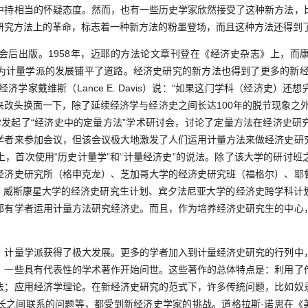
中持相当的怀疑态度。然而，也有一些历史学家欣然接受了这种新方法，
研究方法上的革命，标志着一种新方法的粉墨登场，而且这种方法还得到
出版。1958年，迈耶的方法论文章刊登在《经济史杂志》上，而
为计量学派的发展铺平了道路。经济史研究的新方法也得到了更多的新经济
的经济学家戴维斯（Lance E. Davis）说：“如果这门学科（经济史）
来改头换面一下，除了延续经济学与经济史之间长达100年的脱节现象之外
普度大学发起了“经济史中的定量方法”学术研讨会，讨论了定量方法在经济史
学者来参加会议，但该会议极大地激发了人们运用计量方法来做经济史研
上，首次使用“历史计量学”和“计量经济史”的说法。除了该大学的研讨班
经济史研究所（格申克龙）、芝加哥大学的经济史研究班（福格尔）、耶
arker）、威斯康星大学的经济史研究生计划、宾夕法尼亚大学的经济史跨学
都有学者运用计量方法研究经济史。而且，作为培养经济史研究生的中心
量学派获得了极大发展。更多的学者加入到计量经济史研究的行列中
。一些具有代表性的学术著作开始问世。这些著作的总体特点是：利用了
法；应用经济学理论。在新经济史研究的范式下，许多传统问题，比如奴
长之间联系的问题等，都受到新经济史学家的挑战。道格拉斯·诺思在《美国