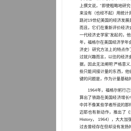
上撰文说，“即使粗略地研
来没有（也经不起）用统计
路对19世纪美国的经济发
而且，它们在重新评价经济史
一代经济史学家”发起的，他
年，福格尔在美国经济学年
济史）研究方法上的特点作
过就兴趣而言，以往的经济
据，因此无法阐明‘严格意
些只能间接计量的东西，他们
键的问题是，作为计量基础的
1964年，福格尔躬行己说
算出了铁路在美国经济增长
中并不像某些学者所说的那
迈耶也有新动作，推出了《奴隶制经济学
History， 1964）
过去曾经存在但却没有发扬