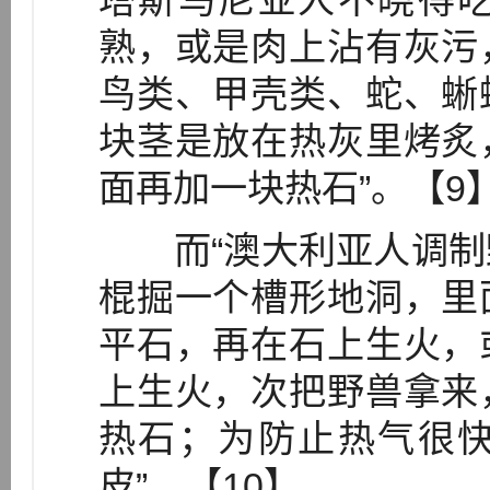
塔斯马尼亚人不晓得
熟，或是肉上沾有灰污
鸟类、甲壳类、蛇、蜥
块茎是放在热灰里烤炙
面再加一块热石”。【9
而“澳大利亚人调制
棍掘一个槽形地洞，里
平石，再在石上生火，
上生火，次把野兽拿来
热石；为防止热气很
皮”。【10】