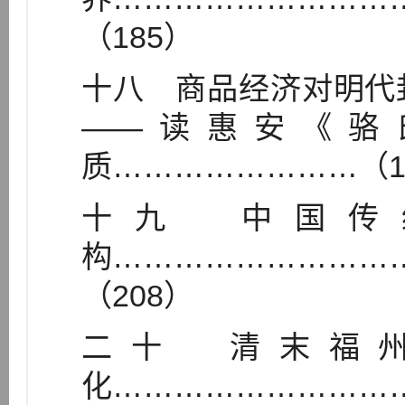
（185）
十八 商品经济对明代
——读惠安《骆
质……………………（1
十九 中国传
构………………………
（208）
二十 清末福
化………………………