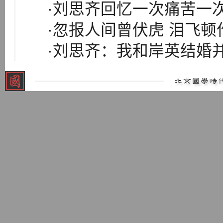
·刘思齐回忆一次痛苦一
·忽报人间曾伏虎 泪飞顿
·刘思齐：我和岸英结婚