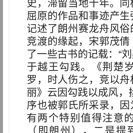
史，滞留当地十年。同
屈原的作品和事迹产生
记述了朗州赛龙舟风俗
竞渡的缘起，宋郭茂倩
了一些古书的记载：“
于越王勾践。《荆楚
罗，时人伤之，竞以舟
丽》云因勾践以成风，
序也被郭氏所采录，因
有两个特别值得注意
（即朗州），二是提