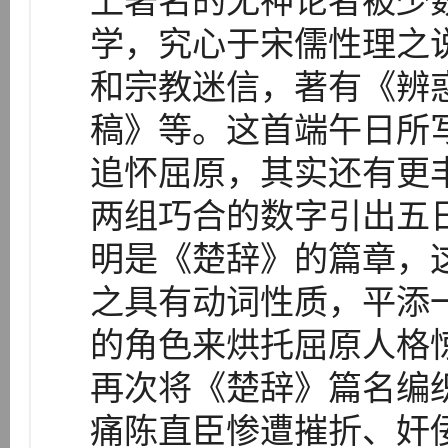
上著名的无神论者被少
学，究心于宋儒性理之
和宗教迷信，著有《辨
稿》等。这首端午日所
追怀屈原，其实还有更
两组巧合的数字引出五
明是《楚辞》的篇章，
之具有动词性质，平添
的角色来烘托屈原人格
再次将《楚辞》篇名编
痛陈直臣惨遭摧折、奸