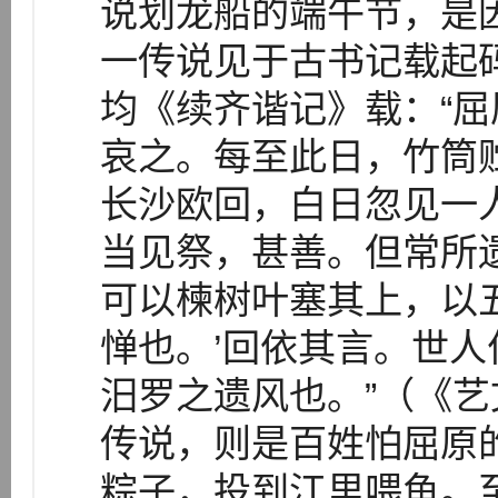
说划龙船的端午节，是
一传说见于古书记载起
均《续齐谐记》载：“
哀之。每至此日，竹筒
长沙欧回，白日忽见一
当见祭，甚善。但常所
可以楝树叶塞其上，以
惮也。’回依其言。世
汨罗之遗风也。”（《
传说，则是百姓怕屈原
粽子，投到江里喂鱼。