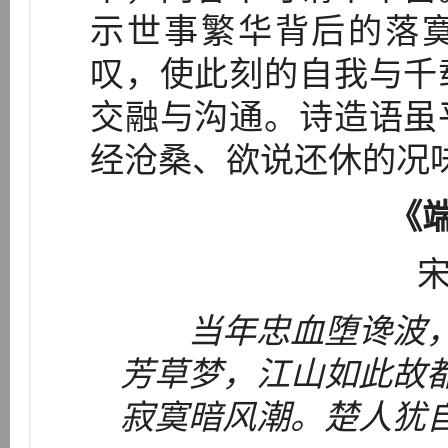
示世事繁华背后的落寞
叹，使此刻的自我与千
交融与沟通。诗造语虽
经沧桑、欲说还休的况
《
宋
当年忠血堕谗波
芳草梦，江山如此故
寂寞暗风潮。楚人犹