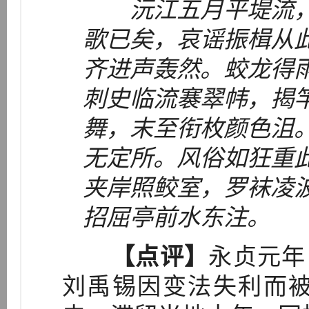
沅江五月平堤流
歌已矣，哀谣振楫从
齐进声轰然。蛟龙得
刺史临流褰翠帏，揭
舞，末至衔枚颜色沮
无定所。风俗如狂重
夹岸照鲛室，罗袜凌
招屈亭前水东注。
【点评】
永贞元年
刘禹锡因变法失利而