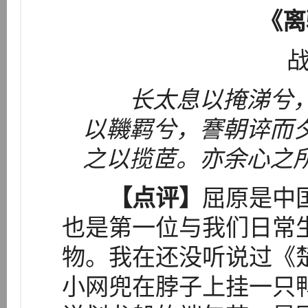
《离
战
长太息以掩涕兮
以鞿羁兮，謇朝谇而
之以揽茝。亦余心之
【点评】
屈原是中
也是第一位与我们日常
物。我在还没听说过《
小网兜在脖子上挂一只