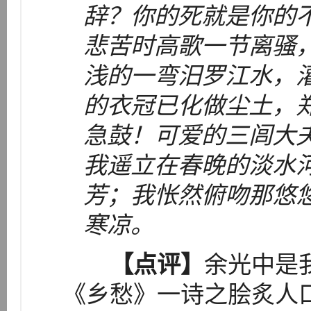
辞？你的死就是你的
悲苦时高歌一节离骚
浅的一弯汨罗江水，
的衣冠已化做尘土，
急鼓！可爱的三闾大
我遥立在春晚的淡水
芳；我怅然俯吻那悠
寒凉。
【点评】
余光中是
《乡愁》一诗之脍炙人口