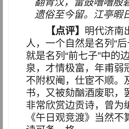
翻青汉，雷鼓嘈嘈殷
遗俗至今留。江亭暇
【点评】
明代济南
人，一个自然是名列“后
就是名列“前七子”中的
泉，才情极富，年甫弱
不附权阉，仕宦不顺。
书，又被劾酗酒废职，
非常欣赏边贡诗，曾为
《午日观竞渡》当然不