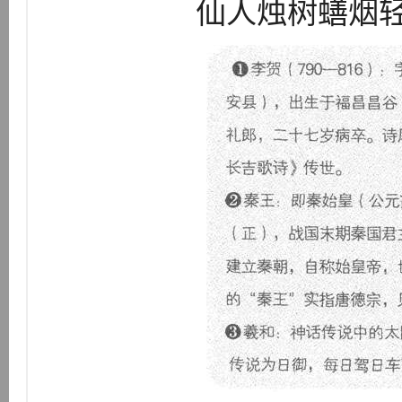
仙人烛树蟮烟