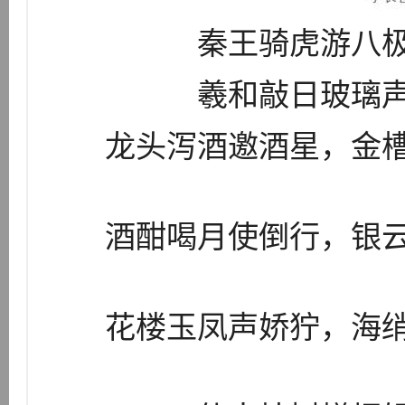
秦王骑虎游八
羲和敲日玻璃
龙头泻酒邀酒星，金
酒酣喝月使倒行，银
花楼玉凤声娇狞，海