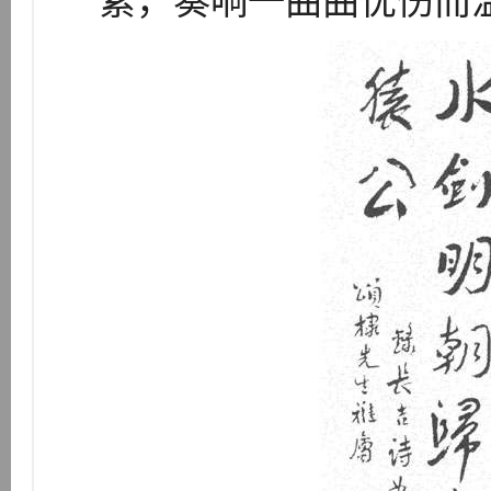
紧，奏响一曲曲忧伤而