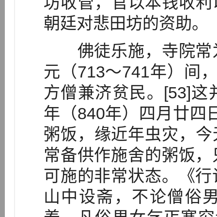
坊收管，官以本钱收利以
朝廷对悲田坊的资助。
佛徒乐施，寺院常为
元（713～741年）间
方僧兼济贫民。[53]
年（840年）四月廿四
粥饭，缘近年虫灾，今无
常备供作施舍的粥饭，
可施的非常状态。《行
山中设斋，不论僧俗