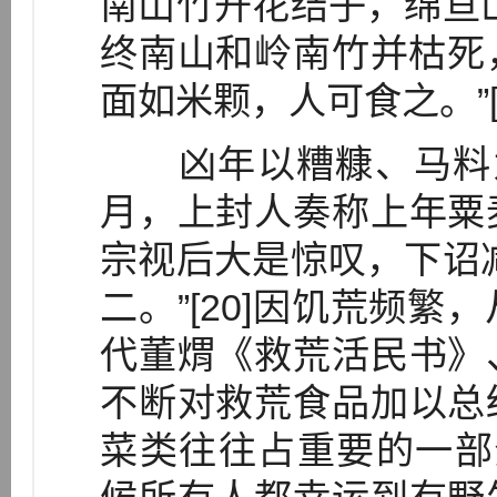
南山竹开花结子，绵亘
终南山和岭南竹并枯死，
面如米颗，人可食之。”[1
凶年以糟糠、马料为
月，上封人奏称上年粟
宗视后大是惊叹，下诏
二。”[20]因饥荒频
代董煟《救荒活民书》
不断对救荒食品加以总
菜类往往占重要的一部