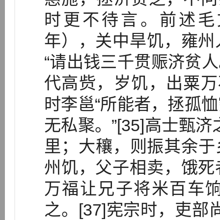
时更不待言。前述毛
年），关中旱饥，雍州
“请出钱三千贯赈济贫人。
代高赀，岁饥，出粟万石
时李邕“所能者，拯孤
无私聚。”[35]高士甄
里；大穰，则振其余于乡
州饥，父子相卖，饿死
万福让兄子将米百车
之。[37]宪宗时，吏