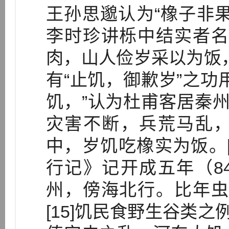
王孙思邈认为“橡子非
李时珍讲栎中结实者名
肉，山人俭岁采以为饭
有“止饥，御歉岁”之功
饥，”认为杜甫客居秦州
灾害不断，兵荒马乱
中，岁饥吃橡实为饭。[
行记》记开成五年（8
州，傍海北行。比年虫
[15]饥民食野生谷类之