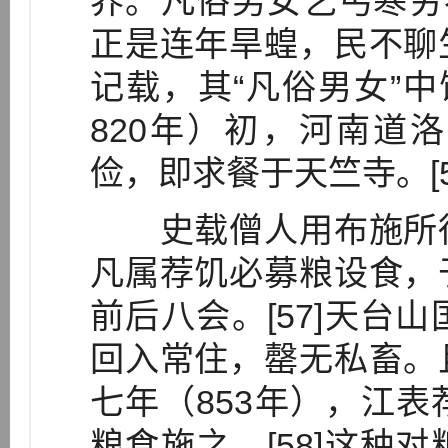
养。凡俗男女乞丐寒穷者
正是连年旱蝗，民不聊
记载，其“凡俗男女”中
820年）初，河南道
俭，即求餐于天竺寺。[5
史载僧人用布施所得
凡属荐饥必募粮设食，
前后八会。[57]天台
回入常住，罄无私畜。
七年（853年），江
粮食施之。[58]这种