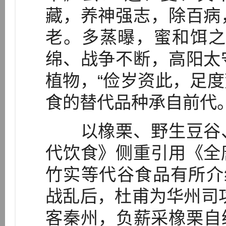
藏，养神强志，除百病
老。多蒸曝，蜜和饵之
绵、战争不断，高阳太
植物，“俭岁资此，足度荒
食的替代品种承自前代
以橡栗、野生豆谷、
代饮食》侧重引用《全
竹实等代谷食品有所介绍
战乱后，杜甫为华州司
客秦州，负薪采橡栗自给