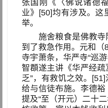
张国刚《〈佛说诸德
业》[50]均有涉及。
举。
施舍粮食是佛教寺院
到了救急作用。元和（8
寺宇萧条，华严寺“巡游
智頵遂主讲《华严经疏》
乏”，有救饥之效。[5
给与信徒布施。李德裕
提及“至（开元）二十