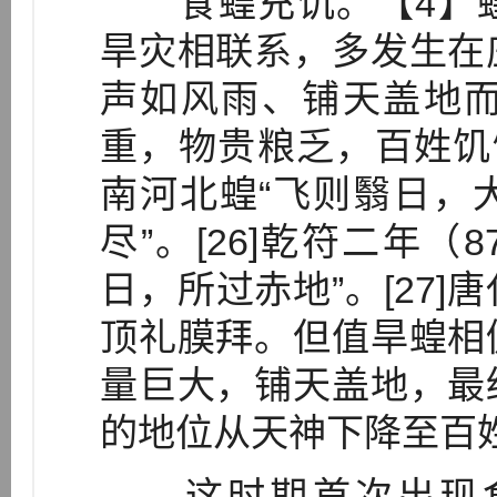
食蝗充饥。【4】蝗
旱灾相联系，多发生在
声如风雨、铺天盖地
重，物贵粮乏，百姓饥
南河北蝗“飞则翳日，
尽”。[26]乾符二年（
日，所过赤地”。[27
顶礼膜拜。但值旱蝗相
量巨大，铺天盖地，最
的地位从天神下降至百
这时期首次出现食