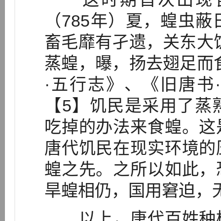
（785年）夏，蝗虫
畜毛靡有孑遗，关东大
蒸蝗，曝，扬去翅足而
·五行志》、《旧唐书
【5】饥民是采用了蒸
吃掉的办法来食蝗。这
唐代饥民在现实环境的
蝗之先。之所以如此，
旱蝗相仍，国用窘迫，
以上，唐代百姓种植