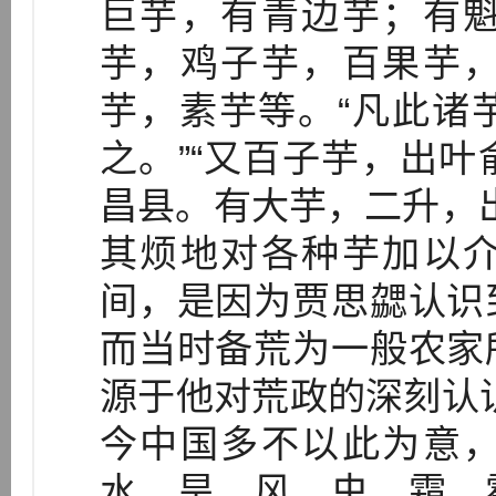
巨芋，有青边芋；有
芋，鸡子芋，百果芋
芋，素芋等。“凡此诸
之。”“又百子芋，出
昌县。有大芋，二升，出
其烦地对各种芋加以
间，是因为贾思勰认识
而当时备荒为一般农家
源于他对荒政的深刻认
今中国多不以此为意
水、旱、风、虫、霜、