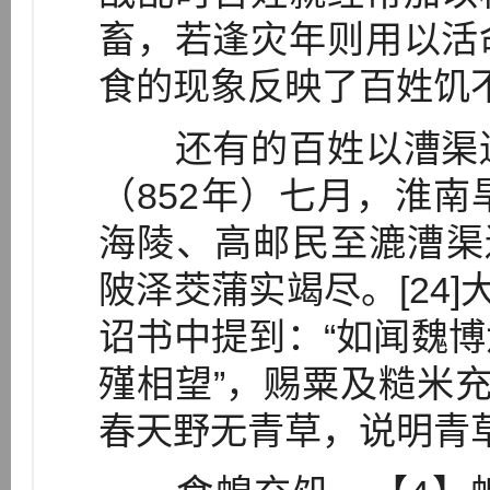
畜，若逢灾年则用以活
食的现象反映了百姓饥
还有的百姓以漕渠遗
（852年）七月，淮
海陵、高邮民至漉漕渠
陂泽茭蒲实竭尽。[24]
诏书中提到：“如闻魏
殣相望”，赐粟及糙米充
春天野无青草，说明青