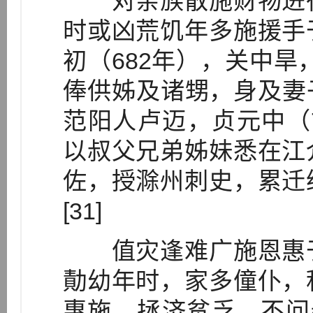
对亲族散施财物进行
时或凶荒饥年多施援手
初（682年），关中旱
俸供姊及诸甥，身及妻子
范阳人卢迈，贞元中（7
以叔父兄弟姊妹悉在江
佐，授滁州刺史，累迁
[31]
值灾逢难广施恩惠于
勣幼年时，家多僮仆，
惠施，拯济贫乏，不问亲