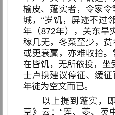
榆皮、蓬实者，令家令等
城，“岁饥，屏迹不过邻
年（872年），关东旱
稼几无，冬菜至少，贫
或更衰羸，亦难收拾。
在皆饥，无所依投，坐受
士卢携建议停征、缓征
年徒为空文而已。
以上提到蓬实，即
草》云：“莲、菱、芡