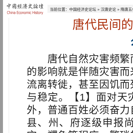
当前位置：
中国经济史论坛
»
汉唐史论
»
隋唐五
唐代民间
唐代自然灾害频繁而
的影响就是伴随灾害而
流离转徙，甚至因饥而
与稳定。【1】面对天
外，普通百姓必须奋力
县、州、府逐级申报