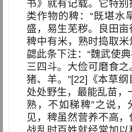
书》就有记载。它特别
类作物的稗：“既堪水
盛，易生芜秽。良田亩
稗中有米，熟时捣取米炊
勰此条下注：“魏武使
三四斗。大俭可磨食之
猪、羊。”[22]《本
处处野生，最能乱苗，
熟，不如稊稗”之说，分
见，稗虽然营养不高，
战乱时百姓就经常加以