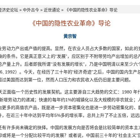
经济史论坛
»
中外古今
»
近世通论
» 《中国的隐性农业革命》导论
《中国的隐性农业革命》导论
黄宗智
动力产出或产值的提高。显然，在农业人员占大多数的国家，如此的
缺的条件。它是真正意义上的“发展”，应区别于不附带劳均产出增加的总
总产量上升。后者即我所谓“没有发展的增长”，乃是中国明清以来至少六
黄宗智 1986, 1992）。今天，在经历了三十年的“经济奇迹”之后，中国的国内
超过美国而达到第一位，然而人口压力和农民收入低仍旧是主要问题。
面临一个历史性的发展契机。这主要源自三大趋势的交汇：1980 年
以后新增劳动力的递减；快速的每年约1%的城镇化以及大规模的非农就业；
向更多的高值农产品，既是进一步资本密集化也是进一步劳动密集化的、
升，在近三十年中达到平均年5%多的增长率，总共上升了不止五倍，远远超
许多尚未确定的抉择。中国的发展方向是否将会是比较简单的资本主
抑或将是一个分配比较平均的发展？或者说，中国前三十年的“社会主义”