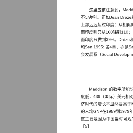
这里应该注意到，Maddi
不少差别。正如Jean Dr
上都远远超过印度：从相似的1
而印度则只从160降到110
而印度只做到39%。Drèz
和Sen 1995: 第4章；
会发展系（Social Develop
Maddison 的数字所
度低，439（国际）美元相
济时代的增长率显然要高于印
的人均GNP在1959到1979
这主要是因为中国当时可观的工业
【5】