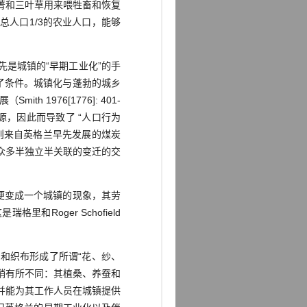
菁和三叶草用来喂牲畜和恢复
仅占总人口1/3的农业人口，能够
是城镇的“早期工业化”的手
了条件。城镇化与蓬勃的城乡
 1976[1776]: 401-
，因此而导致了 “人口行为
则来自英格兰早先发展的煤炭
众多半独立半关联的变迁的交
便变成一个城镇的现象，其劳
Roger Schofield
和织布形成了所谓“花、纱、
稍有所不同：其植桑、养蚕和
并能为其工作人员在城镇提供