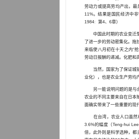
劳动力或提高劳均产出，最
11%。结果是国民经济中非
1984: 第4、6章）
中国此时期的农业变迁型式
了进一步的劳动密集化。拖
来临使八月初在十天之内“抢收
劳动日报酬的递减。化肥和高产品
当然，国家为了保证城镇供
业化），也是农业生产劳均
另一能说明问题的是与台湾
农业的不同主要来自在日本
面确实带来了一些重要的现
在台湾，农业人口虽然和后
3.6%的幅度（Teng-hui L
倍，此外则是科学选种，都主要由