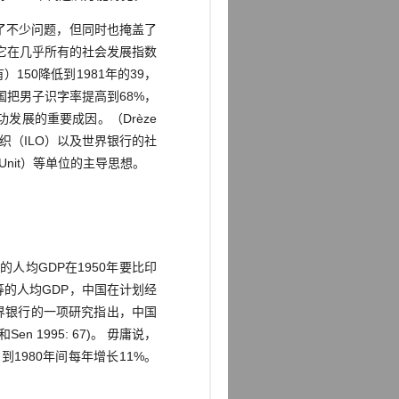
明了不少问题，但同时也掩盖了
，但它在几乎所有的社会发展指数
150降低到1981年的39，
中国把男子识字率提高到68%，
功发展的重要成因。（Drèze
工组织（ILO）以及世界银行的社
tion Unit）等单位的主导思想。
人均GDP在1950年要比印
等的人均GDP，中国在计划经
世界银行的一项研究指出，中国
n 1995: 67)。 毋庸说，
2到1980年间每年增长11%。