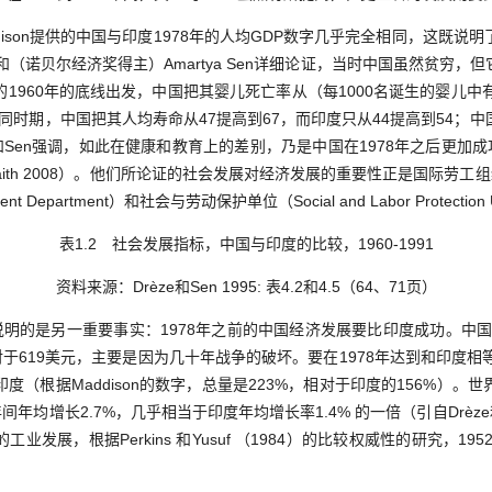
son提供的中国与印度1978年的人均GDP数字几乎完全相同，这既说
èze和（诺贝尔经济奖得主）Amartya Sen详细论证，当时中国虽然贫穷
960年的底线出发，中国把其婴儿死亡率从（每1000名诞生的婴儿中有）
；同时期，中国把其人均寿命从47提高到67，而印度只从44提高到54；
e和Sen强调，如此在健康和教育上的差别，乃是中国在1978年之后更加成
亦见Saith 2008）。他们所论证的社会发展对经济发展的重要性正是国际劳
ment Department）和社会与劳动保护单位（Social and Labor Protec
表1.2 社会发展指标，中国与印度的比较，1960-1991
资料来源：Drèze和Sen 1995: 表4.2和4.5（64、71页）
能说明的是另一重要事实：1978年之前的中国经济发展要比印度成功。中国的
对于619美元，主要是因为几十年战争的破坏。要在1978年达到和印度相
度（根据Maddison的数字，总量是223%，相对于印度的156%）。
年间年均增长2.7%，几乎相当于印度年均增长率1.4% 的一倍（引自Drèze和Se
发展，根据Perkins 和Yusuf （1984）的比较权威性的研究，195