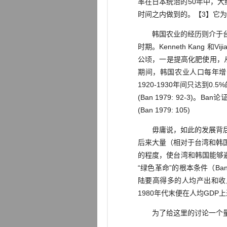
率在日本统治的50年中，大约
时间之内做到的。【3】它
韩国农业的经历则介于台湾
时期。Kenneth Kang 
公顷，一是提高化肥使用，从1920
期间，韩国农业人口每年增长
1920-1930年间只达到0
(Ban 1979: 92-3
(Ban 1979: 105)
毋庸说，如此的发展背后还
后来大量（相对于台湾和韩
的程度，使台湾和韩国能够
“绿色革命”的根本条件（Ba
陆要高得多的人均产出和收
1980年代末便在人均GDP
为了给这里的讨论一个量的