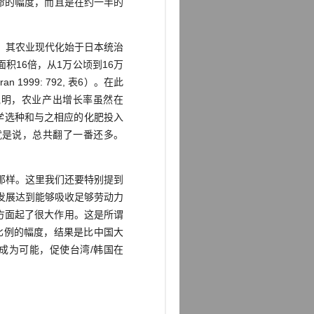
业革命的幅度，而且是在约一半的
，其农业现代化始于日本统治
灌溉面积16倍，从1万公顷到16万
 1999: 792, 表6）。在此
n说明，农业产出增长率虽然在
水稻科学选种和与之相应的化肥投入
%，也就是说，总共翻了一番还多。
那样。这里我们还要特别提到
发展达到能够吸收足够劳动力
方面起了很大作用。这是所谓
一定比例的幅度，结果是比中国大
成为可能，促使台湾/韩国在