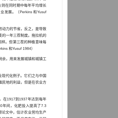
业则在同时期中每年平均增长
Perkins 和Yusuf
劳动力的节省，反之，是导致
麦的一年三茬制度。拖拉机的
小麦同样。但第三茬的种植意味每
和Yusuf 1984）
剩余，用来发展城镇和城镇工
业现代化例子。它们之与中国
殖民地的利益，但是在农业方
917到1937年达到每年
0到1940年间，化肥投入提高了7.3
总体回顾论文中，估计农业劳均生产