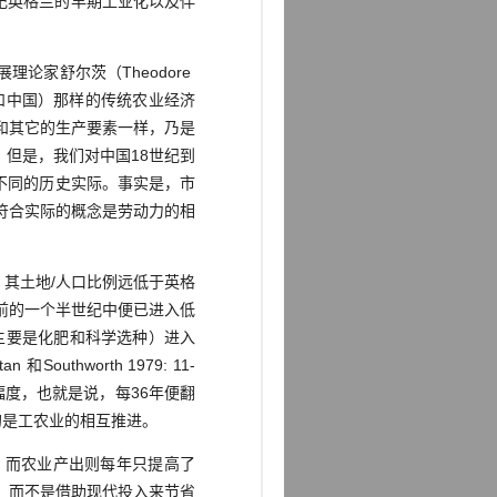
纪英格兰的早期工业化以及伴
家舒尔茨（Theodore
（和中国）那样的传统农业经济
和其它的生产要素一样，乃是
。但是，我们对中国18世纪到
分不同的历史实际。事实是，市
符合实际的概念是劳动力的相
其土地/人口比例远低于英格
前的一个半世纪中便已进入低
代投入（主要是化肥和科学选种）进入
thworth 1979: 11-
度，也就是说，每36年便翻
著的是工农业的相互推进。
，而农业产出则每年只提高了
密集化，而不是借助现代投入来节省