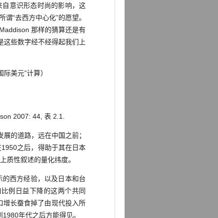
近来自意识形态时尚的影响，这
所谓“去西方中心化”的愿望。
dison 那样的猜算还是有
是这些数字经不经得起我们上
“国际美元”计算）
n 2007: 44, 表 2.1.
发展的道路，远在中国之前；
1950之后，得助于其在日本
以上质性叙述的量化纬度。
示的西方经验，以及日本和台
口比例日益下降的这两个共同
人口增长蚕食掉了由现代投入所
到1980年代之后方能得见。