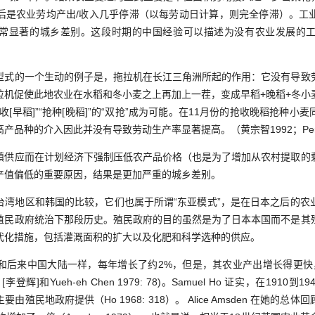
后是农业劳均产出/收入几乎停滞（以每劳动日计算，则完全停滞）。工
常显著的城乡差别。这段时期的中国经验可以描述为没有农业发展的工业发展。（
的一个生动的例子是，拖拉机在长江三角洲所起的作用：它没有导致
拉机促使此地农业在水稻和冬小麦之上再加上一茬，变成早稻+晚稻+冬小
[早稻]”“抢种[晚稻]”的“双抢”成为可能。在11月份的抢收晚稻抢种
种的介入因此并没有导致劳动生产率显著提高。（黄宗智1992；Perkins 
应而在计划经济下强制压低农产品价格（也是为了增加从农村提取的
产值偏低的重要原因，结果是更加严重的城乡差别。
地区和韩国的比较，它们也属于所谓“东亚模式”，是在日本之后的农
殖民政府统治下那段历史。殖民政府的目的虽然是为了日本本国而不是其
代化措施，包括灌溉面积的扩大以及化肥和科学选种的供应。
来中国大陆一样，每年增长了约2%，但是，其农业产出增长得更快，在1
ee [李登辉]和Yueh-eh Chen 1979: 78)。Samuel Ho 证实，在191
殖民地政府提供（Ho 1968: 318）。 Alice Amsden 在她的