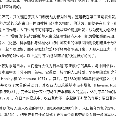
此。虽然如此，中国农家的手工业（贴切地被称作农家的“副业”）与18世
是非常鲜明的。
同，其关键在于其人口和劳动力相对过剩。这是我在第三章与农业发展理论
论点。舒尔茨的论点来自一种原教旨市场主义视角，他认为，即便是在印度
置上的作用，人口过剩不可能存在。他从理论前提出发，认为劳动力必然
一个 “零价值”劳动力的稻草人来论证理性经济人不可能为零报酬而劳动
代农业投入（化肥、科学选种与机械化）的中国农业的详细回顾则说明与此十
在一起予以理解，而不是像舒尔茨那样将两者隔离开来，无视人口压力。
报酬的绝对过剩。以上提到的“内卷型商品化”便是很好的例子。
对象是日本。人们也许会认为日本是“东亚模式”的典型，与中国相似，
日本和中国十分不同。首先，它得助于较早的人口转型，早在明治维新之
7; Hanley 和 Yamamura 1977）。其后，在1880到1950年代现
大量的劳动力，其农业人口总数基本没有增加（Hayami, Ruttan 和Sou
带来的效益几乎完全呈现于农业劳动生产率和收入的提高，达到每年2%的幅
ami 1979）。在日本的模式中，农业革命不一定起到了引擎的作用；更显
代投入进入农业的时期，即1950到1980年间，人口每年增加约2%
usuf 1984: 第2章）。结果农业变迁的型式主要是单位面积劳动投入进一步