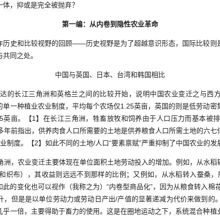
一体，抑或是完全被抛弃？
第一编：从内卷到隐性农业革命
史和比较视野的回顾——历史视野是为了超越意识形态，国际比较则
与共同之处。
中国与英国、日本、台湾和韩国相比
达的长江三角洲和英格兰之间的比较开始，说明中国农业变迁之与西方
的单一种植业农业制度，平均每个农场仅1.25英亩，英国的则是低劳动密
25英亩。【1】在长江三角洲，牲畜放牧和饲养由于人口压力而基本被排除
37a: 12 ）多年前指出，供养肉食人口所需要的土地是供养粮食人口所需土地
业制度。【2】如此不同的土地/人口“要素禀赋”严重抑制了中国农业的
洲，农业变迁主要体现在单位面积土地劳动投入的增加。例如，从水稻
纱和织布），其收益则远远不到那样的比例；又例如，从水稻转入蚕桑，
如此的变化也可以视作（我称之为）“内卷型商品化”，因为从粮食转入棉花
升，但是是以单位劳动力或劳动日产出/产值的显著递减为代价来做到的。
几乎一倍，主要得助于畜力的使用。这是在圈地运动之下，系统混合种植