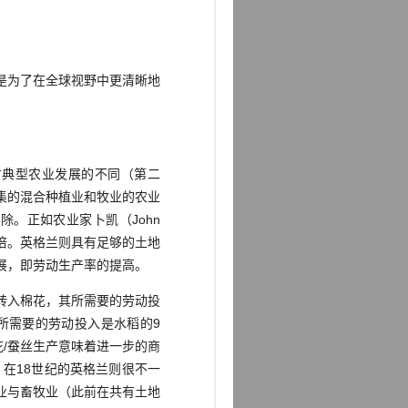
是为了在全球视野中更清晰地
典型农业发展的不同（第二
集的混合种植业和牧业的农业
。正如农业家卜凯（John
的六七倍。英格兰则具有足够的土地
发展，即劳动生产率的提高。
转入棉花，其所需要的劳动投
所需要的劳动投入是水稻的9
/蚕丝生产意味着进一步的商
在18世纪的英格兰则很不一
业与畜牧业（此前在共有土地