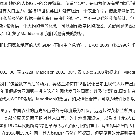
国家和地区的人均GDP的合理猜算。我说“合理”，是因为他没有受到新
没有人口压力，坚持18世纪英国并没有经历一个农业革命，借此来满足其
关于传统经济的数据一般都来自轶事性的证据，而不是现代的系统统计。但Mad
的讨论提供一个大约的量的概念，可以视作数字化的叙述。关键问题仍然
.1汇集了Maddison 和我们话题有关的数据。
与相比国家和地区的人均GDP（国内生产总值），1700-2003（以1990年
0, 表 2-22a; Maddison 2001: 304, 表 C3-c; 2003 数据来自 Maddiso
了这些数字背后的动力：英格兰如何在18世纪便已走上现代人均产出
950年间便成为亚洲第一进入这样的现代发展的国家；以及台湾和韩国如何在
代人均GDP发展。Maddison的数据，如果谨慎看待，可以为我们提供
据所显示，中国农业的历史经历最终与印度最为相似，远远超过英格兰所展
式”。其部分原因是两国相对其人口而言的土地资源短缺，以及其土地/人
60和1970年代的所谓“绿色革命”只起了很有限的作用，两国的年2%的
1950到1978年间，其人均GDP 虽然有所提高，但更显著的发展则要