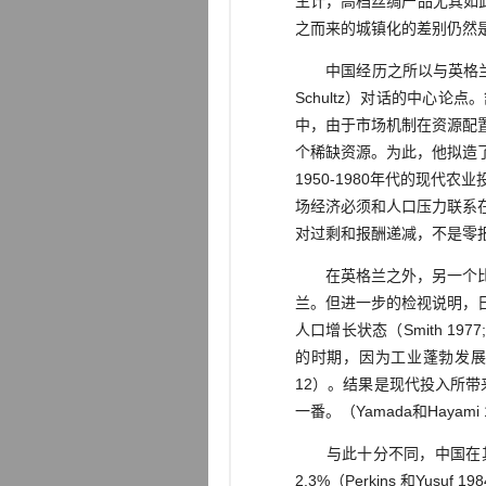
生计，高档丝绸产品尤其如
之而来的城镇化的差别仍然
中国经历之所以与英格兰不
Schultz）对话的中心
中，由于市场机制在资源配
个稀缺资源。为此，他拟造了
1950-1980年代的现
场经济必须和人口压力联系
对过剩和报酬递减，不是零
在英格兰之外，另一个比较
兰。但进一步的检视说明，
人口增长状态（Smith 197
的时期，因为工业蓬勃发展并吸收了
12）。结果是现代投入所
一番。（Yamada和Hay
与此十分不同，中国在其现
2.3%（Perkins 和Y