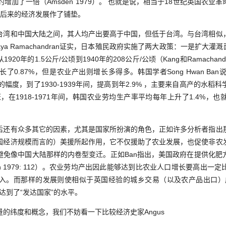
增加了一倍（Amsden 1979）。 也就是说，相当于18世纪英国农
为后来的经济发展作了铺垫。
和中国大陆之间，其人均产出要高于中国，但低于台湾。与台湾相似
和Vijiaya Ramachandran证实，日本殖民政府实施了两大政策：一是扩大
年的1.5公斤/公顷到1940年的208公斤/公顷（Kang和Ramachandran
了0.87%，但是农业产出则增长多得多。韩国学者Song Hwan Ba
.5%的幅度，到了1930-1939年间，提高到年2.9% ，主要来自高产的
)。Ban论证，在1918-1971年间，韩国农业劳均生产率平均每年上升了1.4
有众多其它的因素，尤其是国家所扮演的角色，正如许多分析者指出
国经济规模而言的）美援所起作用，它不仅援助了农业发展，也促使非农
避免像中国大陆那样的内卷型变迁。正如Ban指出，美国政府在提供化肥
n 1979: 112）。农业劳均产出因此能够达到比农业人口增长要高出
入。而那样的发展则使相似于英国经验的城乡交易（以及农产品出口）
上达到了“发达国家”的水平。
纬度和概念，我们不妨看一下比较经济史家Angus