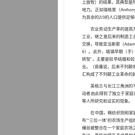
上放牧）的结果，其典型是
地力。正如瑞格里（Anthon
为其余的2/3的人口提供足
农业劳动生产率的提高为后
工业，继之是后来的制造工
交换，导致亚当斯密（Adam S
6）。此外，城镇早期（手
转型”，主要是较早结婚和
业。（毋庸说，后来不列颠
汇构成了不列颠工业革命的
英格兰与长江三角洲的不同
动者由此得到了独立于家庭农场
等人所研究和证实的现象。（Wrigley
在中国，棉纺织则和家庭农
布”“三位一体”的农场生
缫丝被整合在一个家庭农场