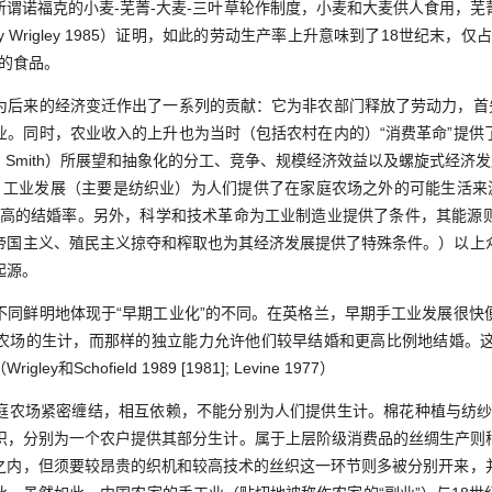
所谓诺福克的小麦-芜菁-大麦-三叶草轮作制度，小麦和大麦供人食用，芜
y Wrigley 1985）证明，如此的劳动生产率上升意味到了18世纪末，
够的食品。
来的经济变迁作出了一系列的贡献：它为非农部门释放了劳动力，首先
业。同时，农业收入的上升也为当时（包括农村在内的）“消费革命”提供
mith）所展望和抽象化的分工、竞争、规模经济效益以及螺旋式经济发展（Smith
）工业发展（主要是纺织业）为人们提供了在家庭农场之外的可能生活来源
较高的结婚率。另外，科学和技术革命为工业制造业提供了条件，其能源
帝国主义、殖民主义掠夺和榨取也为其经济发展提供了特殊条件。）以上
起源。
鲜明地体现于“早期工业化”的不同。在英格兰，早期手工业发展很快
的生计，而那样的独立能力允许他们较早结婚和更高比例地结婚。这是瑞格里和
和Schofield 1989 [1981]; Levine 1977）
场紧密缠结，相互依赖，不能分别为人们提供生计。棉花种植与纺纱
产组织，分别为一个农户提供其部分生计。属于上层阶级消费品的丝绸生产则
之内，但须要较昂贵的织机和较高技术的丝织这一环节则多被分别开来，